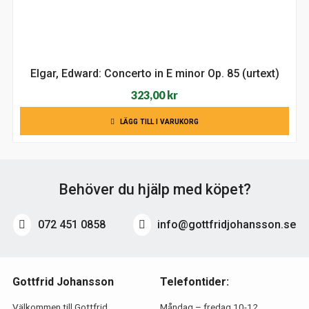
Elgar, Edward: Concerto in E minor Op. 85 (urtext)
323,00
kr
LÄGG TILL I VARUKORG
Behöver du hjälp med köpet?
072 451 0858
info@gottfridjohansson.se
Gottfrid Johansson
Telefontider:
Välkommen till Gottfrid
Måndag – fredag 10-12