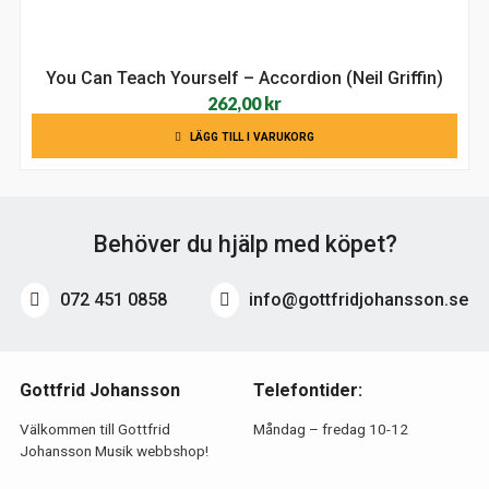
You Can Teach Yourself – Accordion (Neil Griffin)
262,00
kr
LÄGG TILL I VARUKORG
Behöver du hjälp med köpet?
072 451 0858
info@gottfridjohansson.se
Gottfrid Johansson
Telefontider:
Välkommen till Gottfrid
Måndag – fredag 10-12
Johansson Musik webbshop!