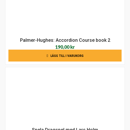
Palmer-Hughes: Accordion Course book 2
190,00
kr
LÄGG TILL I VARUKORG
Spela Dragspel med Lars Holm