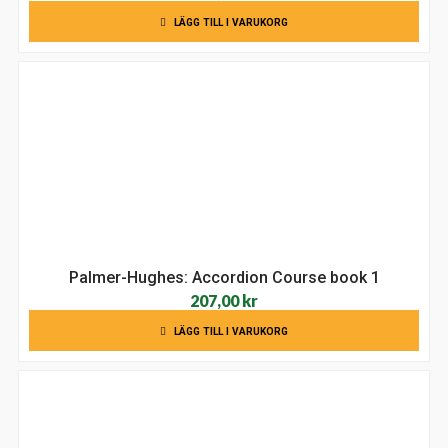
LÄGG TILL I VARUKORG
Palmer-Hughes: Accordion Course book 1
207,00
kr
LÄGG TILL I VARUKORG