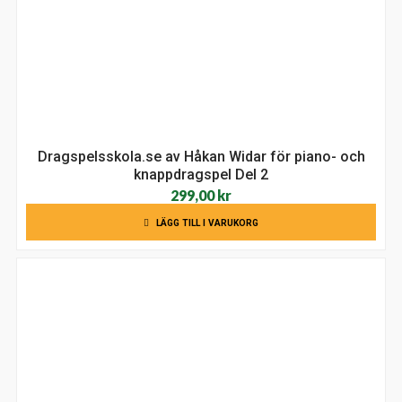
Dragspelsskola.se av Håkan Widar för piano- och
knappdragspel Del 2
299,00
kr
LÄGG TILL I VARUKORG