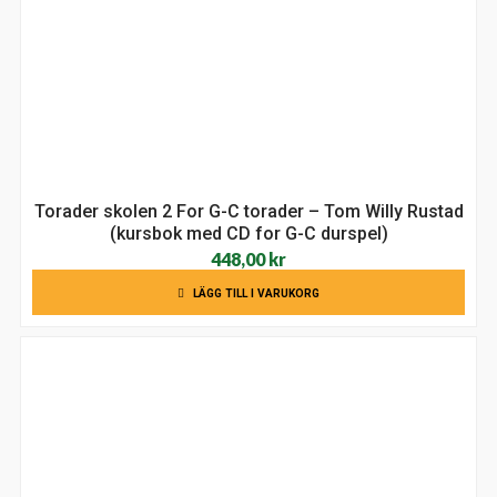
Torader skolen 2 For G-C torader – Tom Willy Rustad
(kursbok med CD for G-C durspel)
448,00
kr
LÄGG TILL I VARUKORG