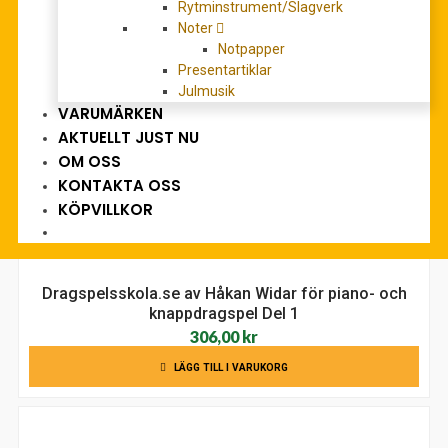
350,00
kr
Rytminstrument/Slagverk
Noter
LÄS MER
Notpapper
Presentartiklar
Julmusik
VARUMÄRKEN
AKTUELLT JUST NU
OM OSS
KONTAKTA OSS
KÖPVILLKOR
Dragspelsskola.se av Håkan Widar för piano- och
knappdragspel Del 1
306,00
kr
LÄGG TILL I VARUKORG