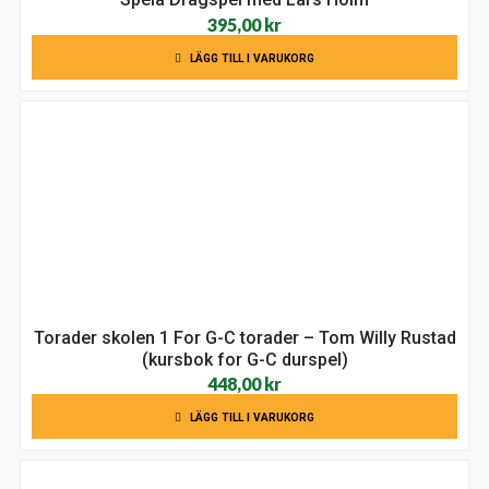
395,00
kr
LÄGG TILL I VARUKORG
Torader skolen 1 For G-C torader – Tom Willy Rustad
(kursbok for G-C durspel)
448,00
kr
LÄGG TILL I VARUKORG