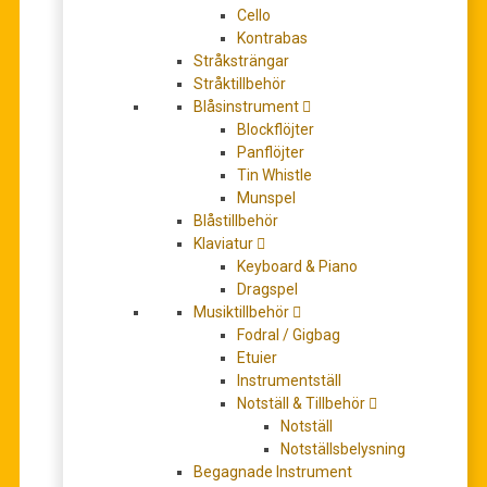
Cello
Kontrabas
Stråksträngar
Stråktillbehör
Agnas, Anita: Dragspelsskolan del.1
Blåsinstrument
190,00
kr
Blockflöjter
LÄGG TILL I VARUKORG
Panflöjter
Tin Whistle
Munspel
Blåstillbehör
Klaviatur
Keyboard & Piano
Dragspel
Musiktillbehör
Fodral / Gigbag
Etuier
Instrumentställ
Notställ & Tillbehör
Cambieri – Fugazza – Melocchi: Metodo per
Notställ
fisarmonica (sistema pianoforte e cromatico volume
Notställsbelysning
1)
Begagnade Instrument