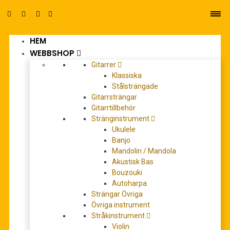
HEM
0
WEBBSHOP
Gitarrer
Klassiska
Stålsträngade
Gitarrsträngar
Gitarrtillbehör
Stränginstrument
Dragspelsskolor
Ukulele
Banjo
Mandolin / Mandola
Akustisk Bas
Bouzouki
Autoharpa
Strängar Övriga
Övriga instrument
Stråkinstrument
Violin