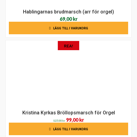
Hablingarnas brudmarsch (arr för orgel)
69,00
kr
LÄGG TILL I VARUKORG
REA!
Kristina Kyrkas Bröllopsmarsch för Orgel
Det
Det
99,00
kr
127,00
kr
ursprungliga
nuvarande
LÄGG TILL I VARUKORG
priset
priset