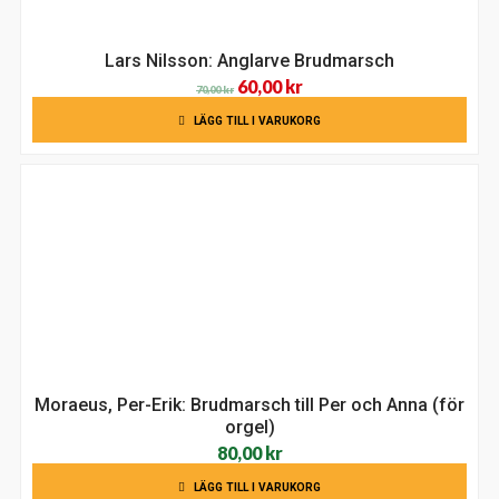
Lars Nilsson: Anglarve Brudmarsch
Det
Det
60,00
kr
70,00
kr
ursprungliga
nuvarande
LÄGG TILL I VARUKORG
priset
priset
var:
är:
70,00 kr.
60,00 kr.
Moraeus, Per-Erik: Brudmarsch till Per och Anna (för
orgel)
80,00
kr
LÄGG TILL I VARUKORG