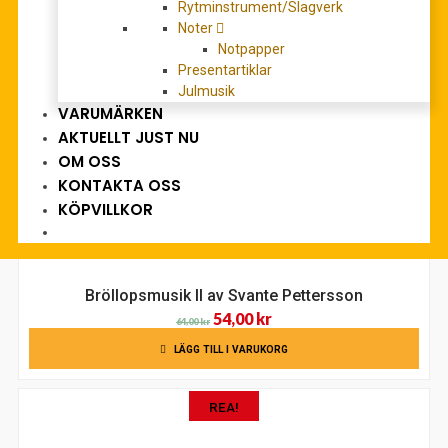
Rytminstrument/Slagverk
ursprungliga
nuvarande
LÄGG TILL I VARUKORG
Noter
priset
priset
Notpapper
var:
är:
Presentartiklar
REA!
64,00 kr.
54,00 kr.
Julmusik
VARUMÄRKEN
AKTUELLT JUST NU
OM OSS
KONTAKTA OSS
KÖPVILLKOR
Bröllopsmusik II av Svante Pettersson
Det
Det
54,00
kr
64,00
kr
ursprungliga
nuvarande
LÄGG TILL I VARUKORG
priset
priset
var:
är:
REA!
64,00 kr.
54,00 kr.