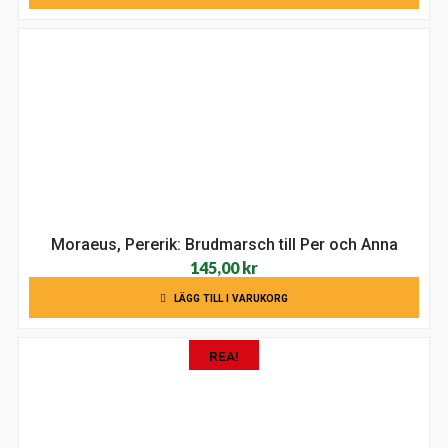
Moraeus, Pererik: Brudmarsch till Per och Anna
145,00
kr
LÄGG TILL I VARUKORG
REA!