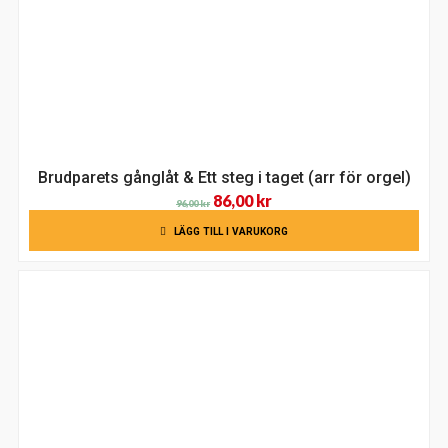
Brudparets gånglåt & Ett steg i taget (arr för orgel)
Det
Det
86,00
kr
96,00
kr
ursprungliga
nuvarande
LÄGG TILL I VARUKORG
priset
priset
var:
är:
96,00 kr.
86,00 kr.