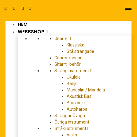
HEM
0
WEBBSHOP
Gitarrer
Klassiska
Stålsträngade
Gitarrsträngar
Gitarrtillbehör
Stränginstrument
Separatnot bröllopsmusik
Ukulele
Banjo
Mandolin / Mandola
Akustisk Bas
Bouzouki
Autoharpa
Strängar Övriga
Övriga instrument
Stråkinstrument
Violin