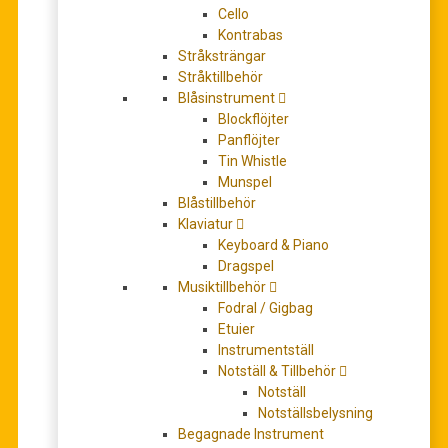
Cello
Kontrabas
Stråksträngar
Stråktillbehör
Bröllopsmarsch från Tryde för orgel
Blåsinstrument
127,00
kr
Blockflöjter
LÄS MER
Panflöjter
Tin Whistle
Munspel
REA!
Blåstillbehör
Klaviatur
Keyboard & Piano
Dragspel
Musiktillbehör
Fodral / Gigbag
Etuier
Instrumentställ
Notställ & Tillbehör
Notställ
Bröllopsmusik av Svante Pettersson
Notställsbelysning
Det
Det
Begagnade Instrument
54,00
kr
64,00
kr