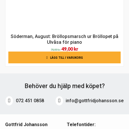
Söderman, August: Bröllopsmarsch ur Bröllopet på
Ulvåsa för piano
Det
Det
49,00
kr
70,00
kr
ursprungliga
nuvarande
LÄGG TILL I VARUKORG
priset
priset
var:
är:
70,00 kr.
49,00 kr.
Behöver du hjälp med köpet?
072 451 0858
info@gottfridjohansson.se
Gottfrid Johansson
Telefontider: