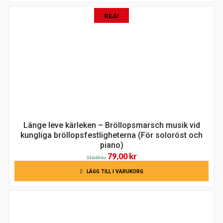
var:
är:
REA!
127,00 kr.
99,00 kr.
Länge leve kärleken – Bröllopsmarsch musik vid
kungliga bröllopsfestligheterna (För soloröst och
piano)
Det
Det
79,00
kr
110,00
kr
ursprungliga
nuvarande
LÄGG TILL I VARUKORG
priset
priset
var:
är:
110,00 kr.
79,00 kr.