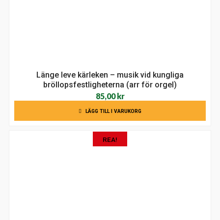
Länge leve kärleken – musik vid kungliga
bröllopsfestligheterna (arr för orgel)
85,00
kr
LÄGG TILL I VARUKORG
REA!