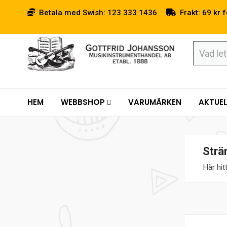
Betala med Swish: 123 333 1436
Frakt: 69 kr f
HEM
WEBBSHOP
VARUMÄRKEN
AKTUEL
Strä
Här hit