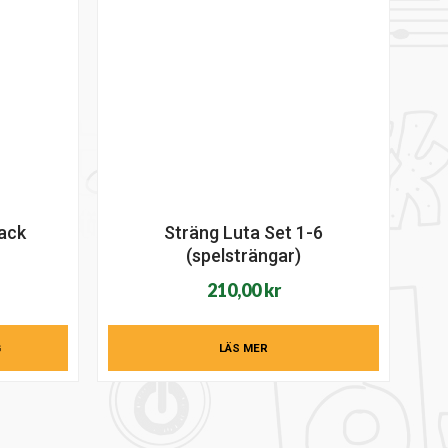
pack
Sträng Luta Set 1-6
(spelsträngar)
210,00
kr
G
LÄS MER