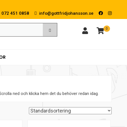
072 451 0858
info@gottfridjohansson.se
0
KOR
. Scrolla ned och klicka hem det du behöver redan idag.