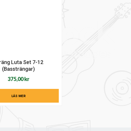
räng Luta Set 7-12
(Bassträngar)
375,00
kr
LÄS MER