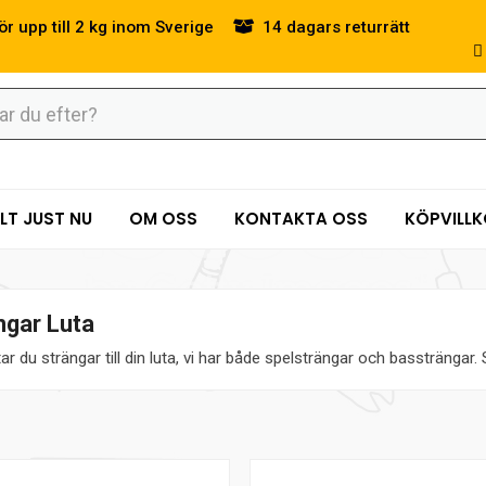
ör upp till 2 kg inom Sverige
14 dagars returrätt
LT JUST NU
OM OSS
KONTAKTA OSS
KÖPVILL
ngar Luta
tar du strängar till din luta, vi har både spelsträngar och bassträngar