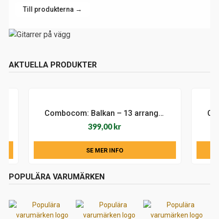
Till produkterna →
AKTUELLA PRODUKTER
ordanalyser)
Combocom: Balkan – 13 arrangemang för flexibel ensemble (partitur och stämmor)
399,00
kr
SE MER INFO
POPULÄRA VARUMÄRKEN