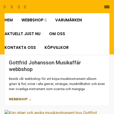
HEM
WEBBSHOP
VARUMÄRKEN
0
AKTUELLT JUST NU
OM OSS
KONTAKTA OSS
KÖPVILLKOR
Gottfrid Johansson Musikaffär
webbshop
Besök vår webbshop för att köpa musikinstrument såsom
gitarr & fiol, noter i alla genrer, strängar, musiktillbehör och även
mer ovanliga instrument som ocarina och mungiga.
WEBBSHOP →