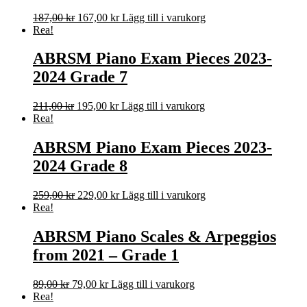
Det
Det
187,00
kr
167,00
kr
Lägg till i varukorg
ursprungliga
nuvarande
Rea!
priset
priset
var:
är:
ABRSM Piano Exam Pieces 2023-
187,00 kr.
167,00 kr.
2024 Grade 7
Det
Det
211,00
kr
195,00
kr
Lägg till i varukorg
ursprungliga
nuvarande
Rea!
priset
priset
var:
är:
ABRSM Piano Exam Pieces 2023-
211,00 kr.
195,00 kr.
2024 Grade 8
Det
Det
259,00
kr
229,00
kr
Lägg till i varukorg
ursprungliga
nuvarande
Rea!
priset
priset
var:
är:
ABRSM Piano Scales & Arpeggios
259,00 kr.
229,00 kr.
from 2021 – Grade 1
Det
Det
89,00
kr
79,00
kr
Lägg till i varukorg
ursprungliga
nuvarande
Rea!