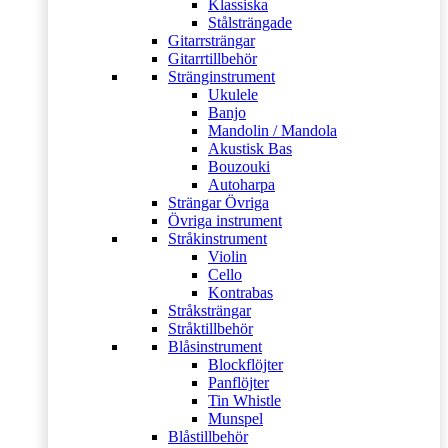
Klassiska
Stålsträngade
Gitarrsträngar
Gitarrtillbehör
Stränginstrument
Ukulele
Banjo
Mandolin / Mandola
Akustisk Bas
Bouzouki
Autoharpa
Strängar Övriga
Övriga instrument
Stråkinstrument
Violin
Cello
Kontrabas
Stråksträngar
Stråktillbehör
Blåsinstrument
Blockflöjter
Panflöjter
Tin Whistle
Munspel
Blåstillbehör