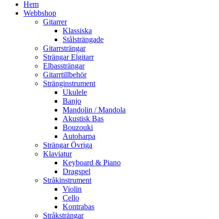
Hem
Webbshop
Gitarrer
Klassiska
Stålsträngade
Gitarrsträngar
Strängar Elgitarr
Elbassträngar
Gitarrtillbehör
Stränginstrument
Ukulele
Banjo
Mandolin / Mandola
Akustisk Bas
Bouzouki
Autoharpa
Strängar Övriga
Klaviatur
Keyboard & Piano
Dragspel
Stråkinstrument
Violin
Cello
Kontrabas
Stråksträngar