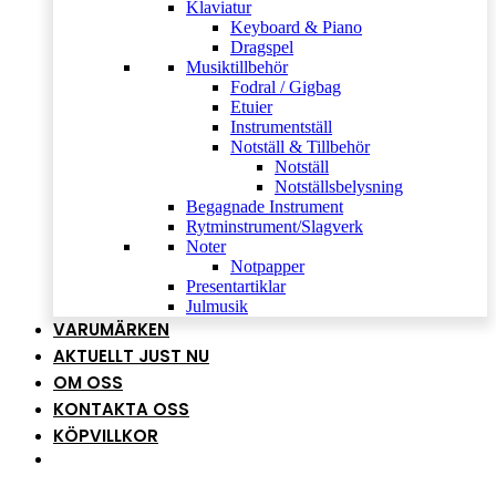
Klaviatur
Keyboard & Piano
Dragspel
Musiktillbehör
Fodral / Gigbag
Etuier
Instrumentställ
Notställ & Tillbehör
Notställ
Notställsbelysning
Begagnade Instrument
Rytminstrument/Slagverk
Noter
Notpapper
Presentartiklar
Julmusik
VARUMÄRKEN
AKTUELLT JUST NU
OM OSS
KONTAKTA OSS
KÖPVILLKOR