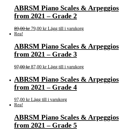
priset
priset
var:
är:
ABRSM Piano Scales & Arpeggios
89,00 kr.
79,00 kr.
from 2021 – Grade 2
Det
Det
89,00
kr
79,00
kr
Lägg till i varukorg
ursprungliga
nuvarande
Rea!
priset
priset
var:
är:
ABRSM Piano Scales & Arpeggios
89,00 kr.
79,00 kr.
from 2021 – Grade 3
Det
Det
97,00
kr
87,00
kr
Lägg till i varukorg
ursprungliga
nuvarande
priset
priset
ABRSM Piano Scales & Arpeggios
var:
är:
from 2021 – Grade 4
97,00 kr.
87,00 kr.
97,00
kr
Lägg till i varukorg
Rea!
ABRSM Piano Scales & Arpeggios
from 2021 – Grade 5