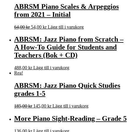
var:
är:
ABRSM Piano Scales & Arpeggios
129,00 kr.
119,00 kr.
from 2021 – Initial
Det
Det
64,00
kr
54,00
kr
Lägg till i varukorg
ursprungliga
nuvarande
priset
priset
ABRSM: Jazz Piano from Scratch –
var:
är:
A How-To Guide for Students and
64,00 kr.
54,00 kr.
Teachers (Bok + CD)
488,00
kr
Lägg till i varukorg
Rea!
ABRSM: Jazz Piano Quick Studies
grades 1-5
Det
Det
185,00
kr
145,00
kr
Lägg till i varukorg
ursprungliga
nuvarande
priset
priset
More Piano Sight-Reading – Grade 5
var:
är:
185,00 kr.
145,00 kr.
136,00
kr
Lägg till i varukorg