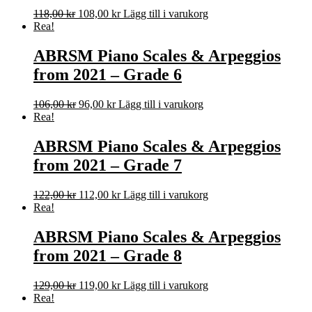
Det
Det
118,00
kr
108,00
kr
Lägg till i varukorg
ursprungliga
nuvarande
Rea!
priset
priset
var:
är:
ABRSM Piano Scales & Arpeggios
118,00 kr.
108,00 kr.
from 2021 – Grade 6
Det
Det
106,00
kr
96,00
kr
Lägg till i varukorg
ursprungliga
nuvarande
Rea!
priset
priset
var:
är:
ABRSM Piano Scales & Arpeggios
106,00 kr.
96,00 kr.
from 2021 – Grade 7
Det
Det
122,00
kr
112,00
kr
Lägg till i varukorg
ursprungliga
nuvarande
Rea!
priset
priset
var:
är:
ABRSM Piano Scales & Arpeggios
122,00 kr.
112,00 kr.
from 2021 – Grade 8
Det
Det
129,00
kr
119,00
kr
Lägg till i varukorg
ursprungliga
nuvarande
Rea!
priset
priset