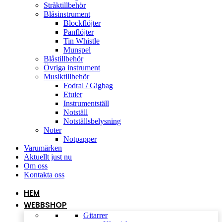
Stråktillbehör
Blåsinstrument
Blockflöjter
Panflöjter
Tin Whistle
Munspel
Blåstillbehör
Övriga instrument
Musiktillbehör
Fodral / Gigbag
Etuier
Instrumentställ
Notställ
Notställsbelysning
Noter
Notpapper
Varumärken
Aktuellt just nu
Om oss
Kontakta oss
HEM
WEBBSHOP
Gitarrer