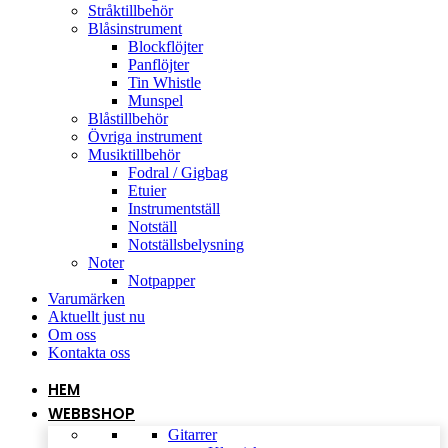
Stråktillbehör
Blåsinstrument
Blockflöjter
Panflöjter
Tin Whistle
Munspel
Blåstillbehör
Övriga instrument
Musiktillbehör
Fodral / Gigbag
Etuier
Instrumentställ
Notställ
Notställsbelysning
Noter
Notpapper
Varumärken
Aktuellt just nu
Om oss
Kontakta oss
HEM
WEBBSHOP
Gitarrer