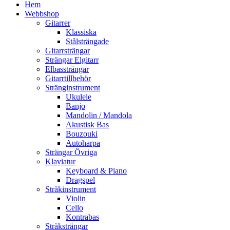
Hem
Webbshop
Gitarrer
Klassiska
Stålsträngade
Gitarrsträngar
Strängar Elgitarr
Elbassträngar
Gitarrtillbehör
Stränginstrument
Ukulele
Banjo
Mandolin / Mandola
Akustisk Bas
Bouzouki
Autoharpa
Strängar Övriga
Klaviatur
Keyboard & Piano
Dragspel
Stråkinstrument
Violin
Cello
Kontrabas
Stråksträngar