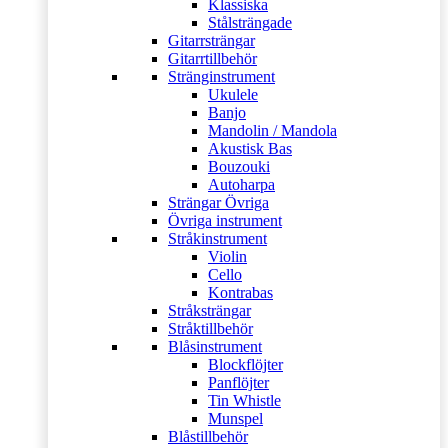
Klassiska
Stålsträngade
Gitarrsträngar
Gitarrtillbehör
Stränginstrument
Ukulele
Banjo
Mandolin / Mandola
Akustisk Bas
Bouzouki
Autoharpa
Strängar Övriga
Övriga instrument
Stråkinstrument
Violin
Cello
Kontrabas
Stråksträngar
Stråktillbehör
Blåsinstrument
Blockflöjter
Panflöjter
Tin Whistle
Munspel
Blåstillbehör