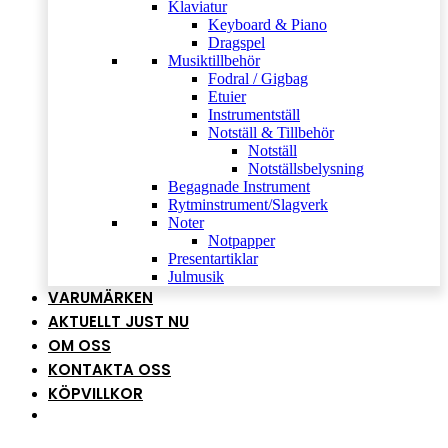
Klaviatur
Keyboard & Piano
Dragspel
Musiktillbehör
Fodral / Gigbag
Etuier
Instrumentställ
Notställ & Tillbehör
Notställ
Notställsbelysning
Begagnade Instrument
Rytminstrument/Slagverk
Noter
Notpapper
Presentartiklar
Julmusik
VARUMÄRKEN
AKTUELLT JUST NU
OM OSS
KONTAKTA OSS
KÖPVILLKOR