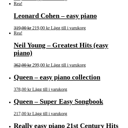
Rea!
Leonard Cohen – easy piano
Det
Det
319,00
kr
219,00
kr
Lägg till i varukorg
ursprungliga
nuvarande
Rea!
priset
priset
var:
är:
Neil Young – Greatest Hits (easy
319,00 kr.
219,00 kr.
piano)
Det
Det
362,00
kr
299,00
kr
Lägg till i varukorg
ursprungliga
nuvarande
priset
priset
Queen – easy piano collection
var:
är:
362,00 kr.
299,00 kr.
378,00
kr
Lägg till i varukorg
Queen – Super Easy Songbook
217,00
kr
Lägg till i varukorg
Really easy piano 21st Century Hits