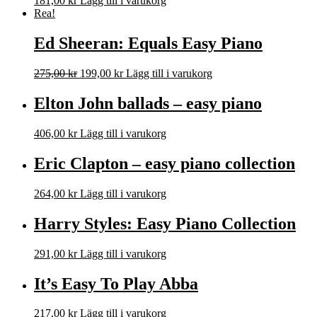
181,00
kr
Lägg till i varukorg
Rea!
Ed Sheeran: Equals Easy Piano
Det
Det
275,00
kr
199,00
kr
Lägg till i varukorg
ursprungliga
nuvarande
priset
priset
Elton John ballads – easy piano
var:
är:
275,00 kr.
199,00 kr.
406,00
kr
Lägg till i varukorg
Eric Clapton – easy piano collection
264,00
kr
Lägg till i varukorg
Harry Styles: Easy Piano Collection
291,00
kr
Lägg till i varukorg
It’s Easy To Play Abba
217,00
kr
Lägg till i varukorg