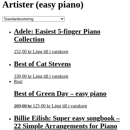
Artister (easy piano)
Adele: Easiest 5-finger Piano
Collection
252,00
kr
Lägg till i varukorg
Best of Cat Stevens
330,00
kr
Lägg till i varukorg
Rea!
Best of Green Day – easy piano
Det
Det
269,00
kr
125,00
kr
Lägg till i varukorg
ursprungliga
nuvarande
priset
priset
Billie Eilish: Super easy songbook –
var:
är:
22 Simple Arrangements for Piano
269,00 kr.
125,00 kr.