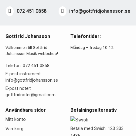
072 451 0858
info@gottfridjohansson.se
Gottfrid Johansson
Telefontider:
Välkommen till Gottfrid
Måndag – fredag 10-12
Johansson Musik webbshop!
Telefon:
072 451 0858
E-post instrument:
info@gottfridjohansson.se
E-post noter:
gottfridnoter@gmail.com
Användbara sidor
Betalningsalternativ
Mitt konto
Betala med Swish: 123 333
Varukorg
1436