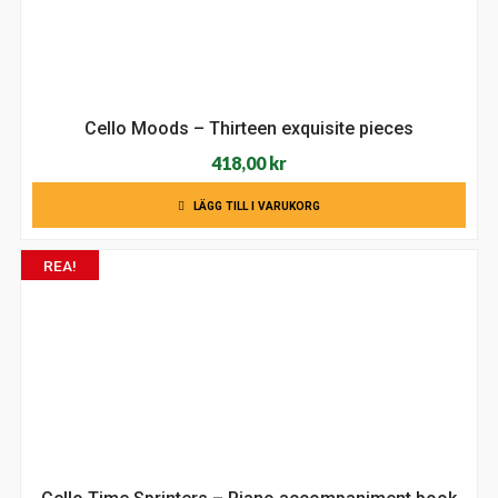
Cello Moods – Thirteen exquisite pieces
418,00
kr
LÄGG TILL I VARUKORG
REA!