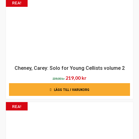
REA!
Cheney, Carey: Solo for Young Cellists volume 2
Det
Det
219,00
kr
239,00
kr
ursprungliga
nuvarande
LÄGG TILL I VARUKORG
priset
priset
var:
är:
REA!
239,00 kr.
219,00 kr.