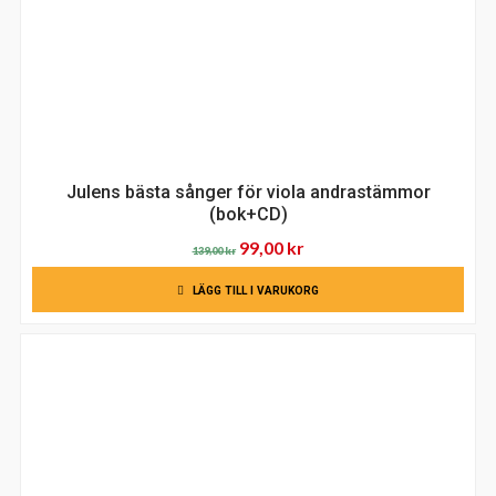
Julens bästa sånger för viola andrastämmor
(bok+CD)
Det
Det
99,00
kr
139,00
kr
ursprungliga
nuvarande
LÄGG TILL I VARUKORG
priset
priset
var:
är:
139,00 kr.
99,00 kr.