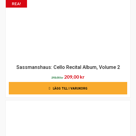
REA!
Sassmanshaus: Cello Recital Album, Volume 2
Det
Det
209,00
kr
248,00
kr
ursprungliga
nuvarande
LÄGG TILL I VARUKORG
priset
priset
var:
är:
248,00 kr.
209,00 kr.