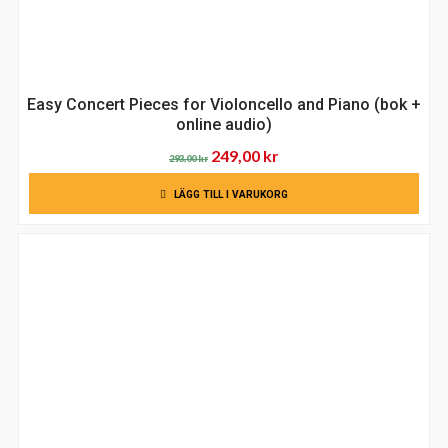
Easy Concert Pieces for Violoncello and Piano (bok +
online audio)
Det
Det
249,00
kr
293,00
kr
ursprungliga
nuvarande
LÄGG TILL I VARUKORG
priset
priset
var:
är:
293,00 kr.
249,00 kr.