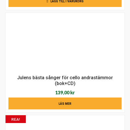
LÄGG TILL I VARUKORG
Julens bästa sånger för cello andrastämmor
(bok+CD)
139,00
kr
LÄS MER
REA!