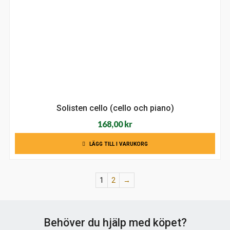
Solisten cello (cello och piano)
168,00
kr
LÄGG TILL I VARUKORG
1
2
→
Behöver du hjälp med köpet?