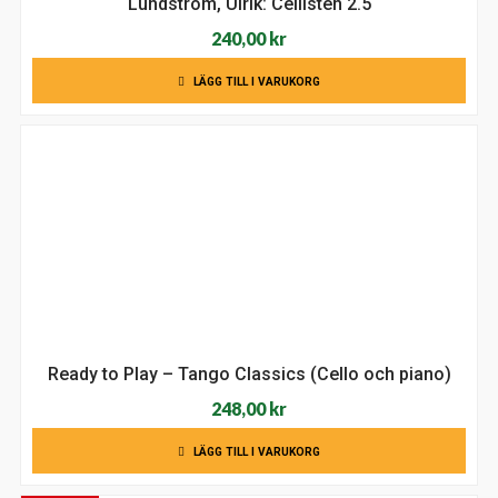
Lundström, Ulrik: Cellisten 2.5
240,00
kr
LÄGG TILL I VARUKORG
Ready to Play – Tango Classics (Cello och piano)
248,00
kr
LÄGG TILL I VARUKORG