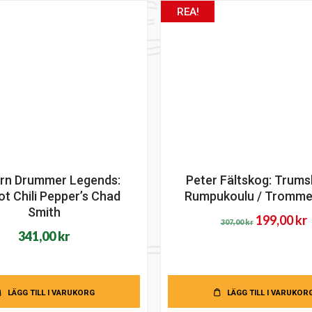
REA!
rn Drummer Legends:
Peter Fältskog: Trums
ot Chili Pepper’s Chad
Rumpukoulu / Tromme
Smith
Det
199,00
kr
307,00
kr
341,00
kr
ursprungl
priset
p
var:
ä
307,00 kr.
1
LÄGG TILL I VARUKORG
LÄGG TILL I VARUKOR