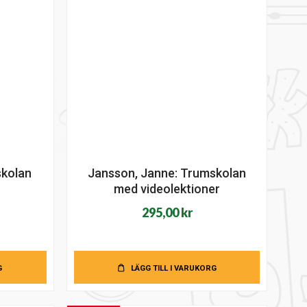
skolan
Jansson, Janne: Trumskolan
med videolektioner
295,00
kr
G
LÄGG TILL I VARUKORG