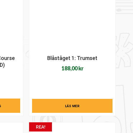
 Course
Blåståget 1: Trumset
D)
188,00
kr
G
LÄS MER
REA!