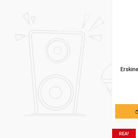
Erskine
REA!