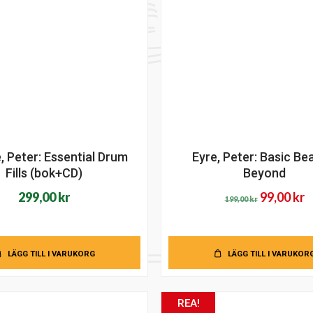
, Peter: Essential Drum
Eyre, Peter: Basic Be
Fills (bok+CD)
Beyond
Det
D
299,00
kr
99,00
kr
199,00
kr
ursprung
n
priset
p
var:
ä
LÄGG TILL I VARUKORG
LÄGG TILL I VARUKOR
199,00 kr.
9
REA!