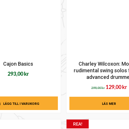
Cajon Basics
Charley Wilcoxon: M
rudimental swing solos 
293,00
kr
advanced drumme
Det
129,00
kr
299,00
kr
ursprungl
priset
p
LÄGG TILL I VARUKORG
LÄS MER
var:
ä
299,00 kr.
1
REA!