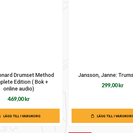
onard Drumset Method
Jansson, Janne: Trum
lete Edition ( Bok +
299,00
kr
online audio)
469,00
kr
LÄGG TILL I VARUKORG
LÄGG TILL I VARUKOR