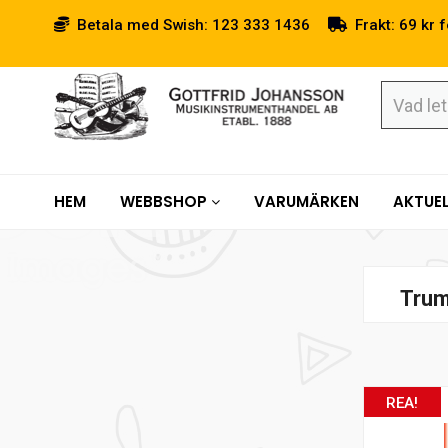
Betala med Swish: 123 333 1436
Frakt: 69 kr f
HEM
WEBBSHOP
VARUMÄRKEN
AKTUEL
Tru
REA!