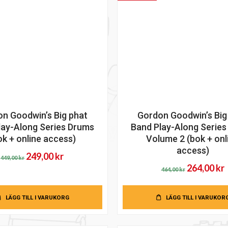
n Goodwin’s Big phat
Gordon Goodwin’s Big
lay-Along Series Drums
Band Play-Along Serie
ok + online access)
Volume 2 (bok + onl
access)
Det
Det
249,00
kr
449,00
kr
Det
264,00
kr
ursprungliga
nuvarande
464,00
kr
ursprungl
priset
priset
priset
p
var:
är:
LÄGG TILL I VARUKORG
LÄGG TILL I VARUKOR
var:
ä
449,00 kr.
249,00 kr.
464,00 kr.
2