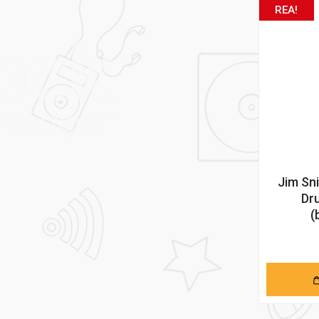
REA!
Jim Sn
Dr
(