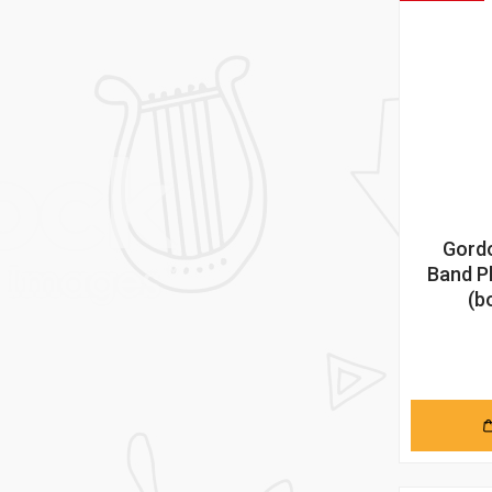
Gordo
Band P
(b