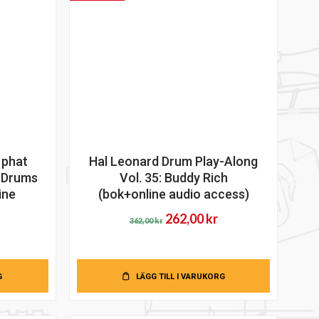
 phat
Hal Leonard Drum Play-Along
s Drums
Vol. 35: Buddy Rich
ine
(bok+online audio access)
Det
Det
262,00
kr
362,00
kr
Det
ursprungliga
nuvarande
iga
nuvarande
priset
priset
riset
var:
är:
G
LÄGG TILL I VARUKORG
r:
362,00 kr.
262,00 kr.
64,00 kr.