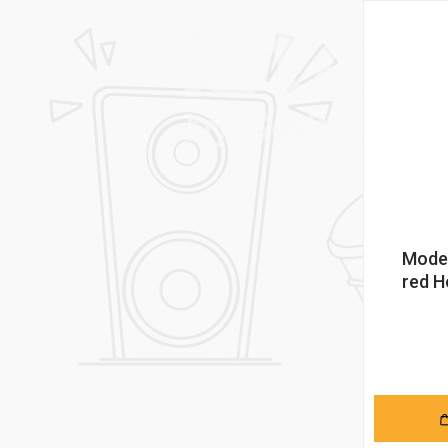
Mode
red H