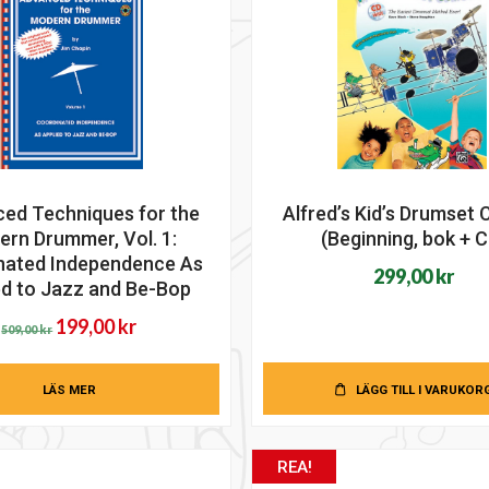
ed Techniques for the
Alfred’s Kid’s Drumset
rn Drummer, Vol. 1:
(Beginning, bok + C
nated Independence As
299,00
kr
ed to Jazz and Be-Bop
Det
Det
199,00
kr
509,00
kr
ursprungliga
nuvarande
priset
priset
LÄS MER
LÄGG TILL I VARUKOR
var:
är:
509,00 kr.
199,00 kr.
REA!