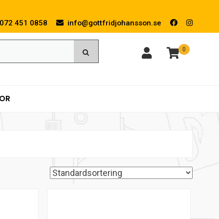
072 451 0858
info@gottfridjohansson.se
0
KOR