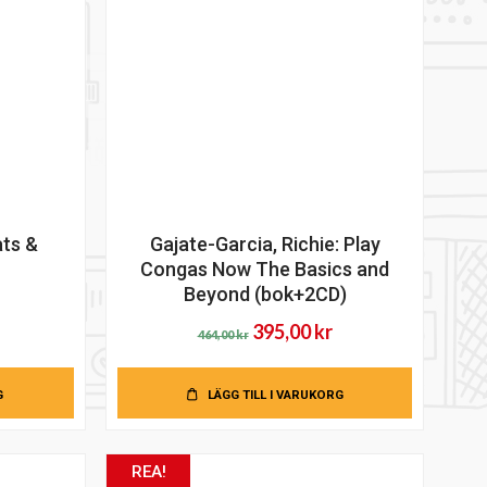
ats &
Gajate-Garcia, Richie: Play
Congas Now The Basics and
Beyond (bok+2CD)
et
Det
Det
395,00
kr
liga
uvarande
464,00
kr
ursprungliga
nuvarande
riset
priset
priset
r:
G
LÄGG TILL I VARUKORG
var:
är:
9,00 kr.
464,00 kr.
395,00 kr.
REA!