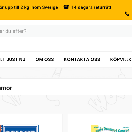
ör upp till 2 kg inom Sverige
14 dagars returrätt
LT JUST NU
OM OSS
KONTAKTA OSS
KÖPVILL
mmor