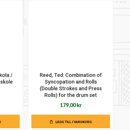
kola /
Reed, Ted: Combination of
skole
Syncopation and Rolls
(Double Strokes and Press
Det
Rolls) for the drum set
iga
nuvarande
179,00
kr
riset
r:
99,00 kr.
G
LÄGG TILL I VARUKORG