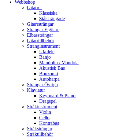
Webbshop
Gitarrer
Klassiska
Stålsträngade
Gitarrsträngar
Strängar Elgitarr
Elbassträngar
Gitarrtillbehör
Stränginstrument
Ukulele
Banjo
Mandolin / Mandola
Akustisk Bas
Bouzouki
Autoharpa
Strängar Övriga
Klaviatur
Keyboard & Piano
Dragspel
Stråkinstrument
Violin
Cello
Kontrabas
Stråksträngar
Stråktillbehör