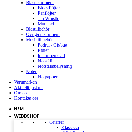
Blåsinstrument
Blockflöjter
Panflöjter
Tin Whistle
Munspel
Blåstillbehör
Övriga instrument
Musiktillbehör
Fodral / Gigbag
Etuier
Instrumentställ
Notställ
Notställsbelysning
Noter
Notpapper
Varumärken
Aktuellt just nu
Om oss
Kontakta oss
HEM
WEBBSHOP
Gitarrer
Klassiska