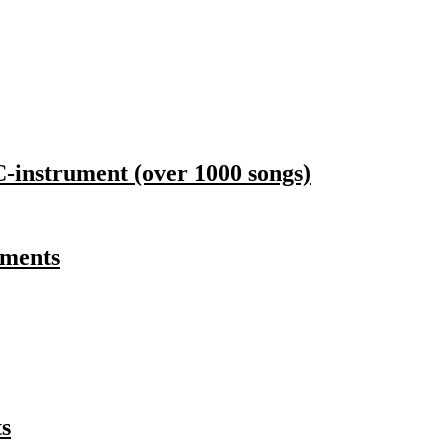
C-instrument (over 1000 songs)
uments
s