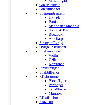
Stålsträngade
Gitarrsträngar
Gitarrtillbehör
Stränginstrument
Ukulele
Banjo
Mandolin / Mandola
Akustisk Bas
Bouzouki
Autoharpa
Strängar Övriga
Övriga instrument
Stråkinstrument
Violin
Cello
Kontrabas
Stråksträngar
Stråktillbehör
Blåsinstrument
Blockflöjter
Panflöjter
Tin Whistle
Munspel
Blåstillbehör
Klaviatur