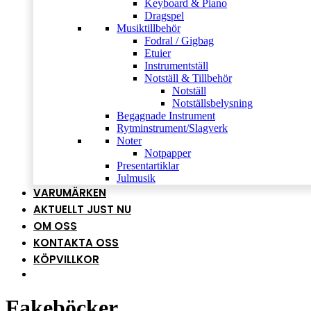
Keyboard & Piano
Dragspel
Musiktillbehör
Fodral / Gigbag
Etuier
Instrumentställ
Notställ & Tillbehör
Notställ
Notställsbelysning
Begagnade Instrument
Rytminstrument/Slagverk
Noter
Notpapper
Presentartiklar
Julmusik
VARUMÄRKEN
AKTUELLT JUST NU
OM OSS
KONTAKTA OSS
KÖPVILLKOR
Fakeböcker