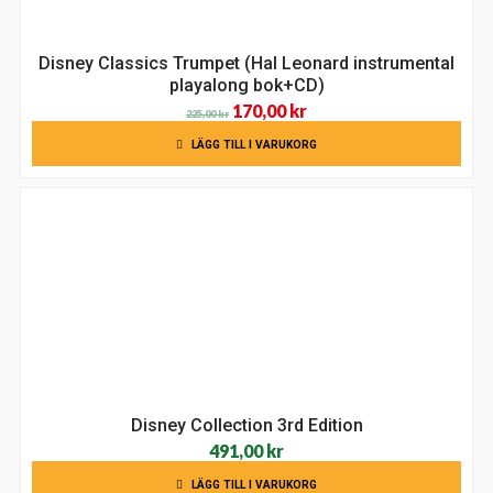
Disney Classics Trumpet (Hal Leonard instrumental
playalong bok+CD)
Det
Det
170,00
kr
225,00
kr
ursprungliga
nuvarande
LÄGG TILL I VARUKORG
priset
priset
var:
är:
225,00 kr.
170,00 kr.
Disney Collection 3rd Edition
491,00
kr
LÄGG TILL I VARUKORG