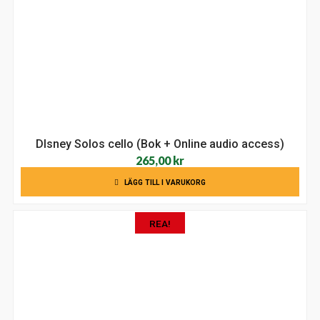
442,00 kr.
242,00 kr.
DIsney Solos cello (Bok + Online audio access)
265,00
kr
LÄGG TILL I VARUKORG
REA!