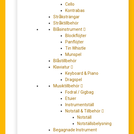
Cello
Kontrabas
Stråksträngar
Stråktillbehör
Beginning Solo Guitar: Disney Songs (TAB)
Blåsinstrument
225,00
kr
Blockflöjter
LÄGG TILL I VARUKORG
Panflöjter
Tin Whistle
Munspel
Blåstillbehör
Klaviatur
Keyboard & Piano
Dragspel
Musiktillbehör
Fodral / Gigbag
Etuier
Instrumentställ
Notställ & Tillbehör
Bibbidi Bobbidi Boo
Notställ
Notställsbelysning
59,00
kr
Begagnade Instrument
LÄGG TILL I VARUKORG