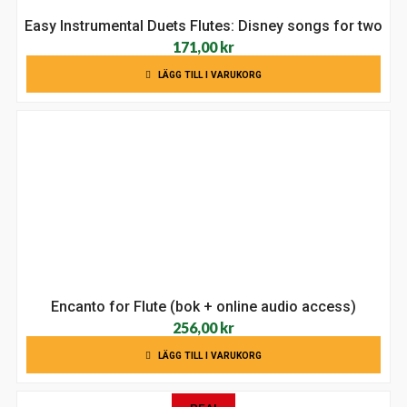
Easy Instrumental Duets Flutes: Disney songs for two
171,00
kr
LÄGG TILL I VARUKORG
Encanto for Flute (bok + online audio access)
256,00
kr
LÄGG TILL I VARUKORG