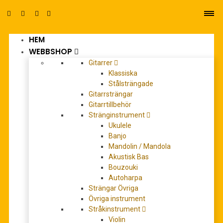
HEM
0
WEBBSHOP
Gitarrer
Klassiska
Stålsträngade
Gitarrsträngar
Gitarrtillbehör
Stränginstrument
disney
Ukulele
Banjo
Mandolin / Mandola
Akustisk Bas
Bouzouki
Autoharpa
Strängar Övriga
Övriga instrument
Stråkinstrument
Violin