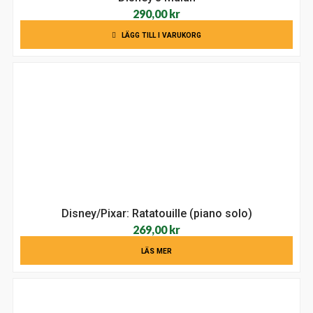
290,00
kr
LÄGG TILL I VARUKORG
Disney/Pixar: Ratatouille (piano solo)
269,00
kr
LÄS MER