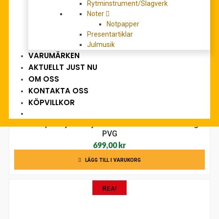
Rytminstrument/Slagverk
Noter
Notpapper
Presentartiklar
Julmusik
VARUMÄRKEN
AKTUELLT JUST NU
OM OSS
KONTAKTA OSS
KÖPVILLKOR
Contemporary Disney  3rd Edition 50 favorite songs
PVG
699,00
kr
LÄGG TILL I VARUKORG
REA!