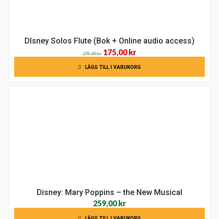
DIsney Solos Flute (Bok + Online audio access)
Det
Det
175,00
kr
275,00
kr
ursprungliga
nuvarande
LÄGG TILL I VARUKORG
priset
priset
var:
är:
275,00 kr.
175,00 kr.
Disney: Mary Poppins – the New Musical
259,00
kr
LÄGG TILL I VARUKORG