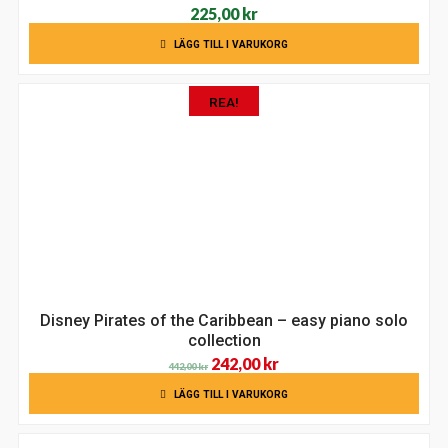
225,00
kr
LÄGG TILL I VARUKORG
REA!
Disney Pirates of the Caribbean – easy piano solo
collection
Det
Det
242,00
kr
442,00
kr
ursprungliga
nuvarande
LÄGG TILL I VARUKORG
priset
priset
var:
är: