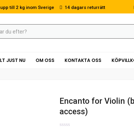
 upp till 2 kg inom Sverige
14 dagars returrätt
LT JUST NU
OM OSS
KONTAKTA OSS
KÖPVILL
Encanto for Violin (
access)
0