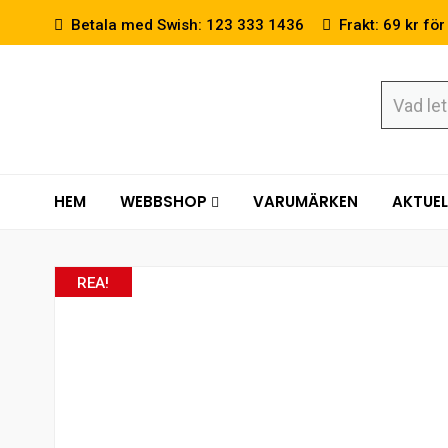
Betala med Swish: 123 333 1436
Frakt: 69 kr för
HEM
WEBBSHOP
VARUMÄRKEN
AKTUEL
REA!