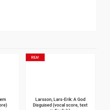
REA!
iem
Larsson, Lars-Erik: A God
ore)
Disguised (vocal score, text