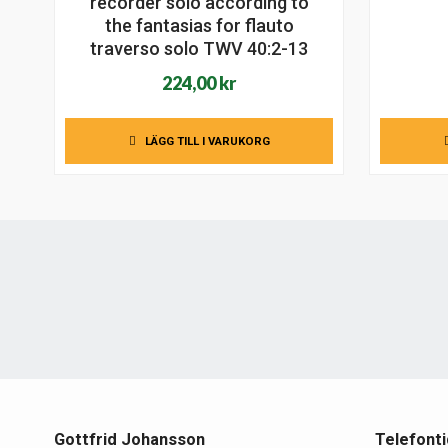
recorder solo according to
the fantasias for flauto
traverso solo TWV 40:2-13
224,00
kr
LÄGG TILL I VARUKORG
Gottfrid Johansson
Telefonti