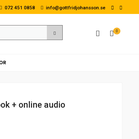
072 451 0858
info@gottfridjohansson.se
0
KOR
bok + online audio