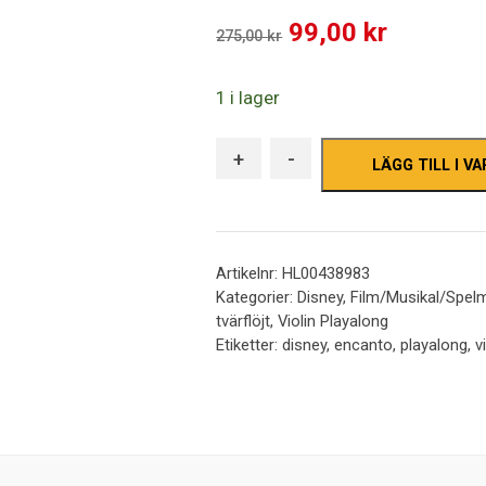
out
Det
Det
99,00
kr
of
275,00
kr
5
ursprungliga
nuvaran
1 i lager
priset
priset
var:
är:
+
-
LÄGG TILL I V
275,00 kr.
99,00 kr
Artikelnr:
HL00438983
Kategorier:
Disney
,
Film/Musikal/Spel
tvärflöjt
,
Violin Playalong
Etiketter:
disney
,
encanto
,
playalong
,
v