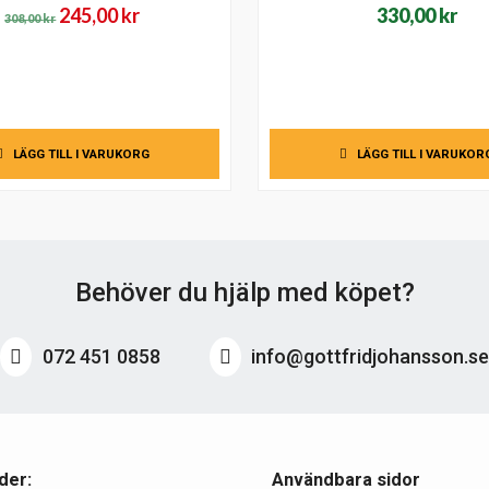
Det
Det
245,00
kr
330,00
kr
308,00
kr
ursprungliga
nuvarande
priset
priset
var:
är:
308,00 kr.
245,00 kr.
LÄGG TILL I VARUKORG
LÄGG TILL I VARUKOR
Behöver du hjälp med köpet?
072 451 0858
info@gottfridjohansson.s
der:
Användbara sidor