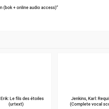
in (bok + online audio access)”
 Erik: Le fils des étoiles
Jenkins, Karl: Requ
(urtext)
(Complete vocal sc