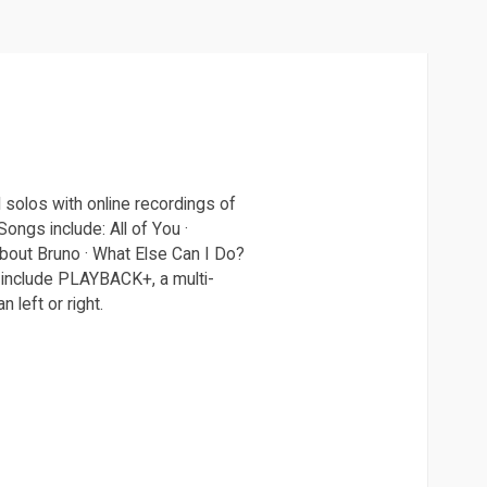
 solos with online recordings of
ongs include: All of You ·
About Bruno · What Else Can I Do?
 include PLAYBACK+, a multi-
 left or right.