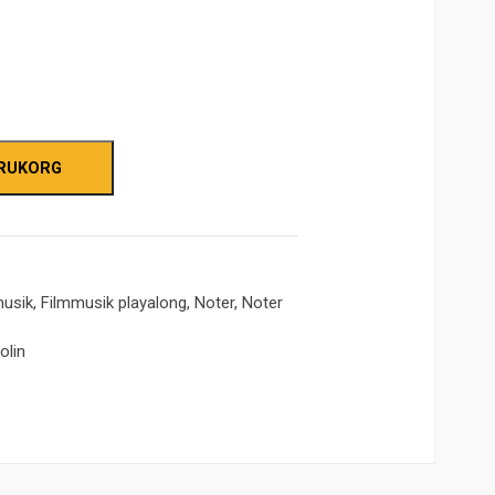
de
ARUKORG
.
musik
,
Filmmusik playalong
,
Noter
,
Noter
iolin