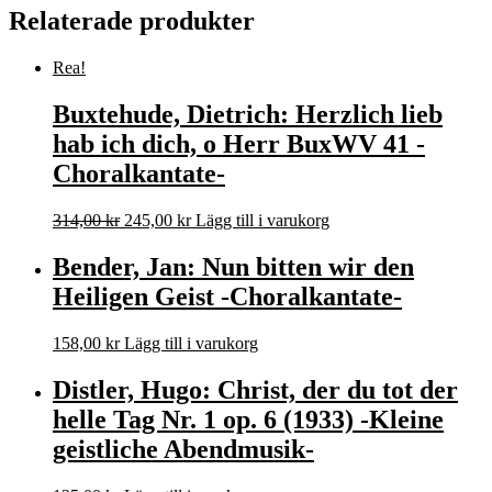
Relaterade produkter
Rea!
Buxtehude, Dietrich: Herzlich lieb
hab ich dich, o Herr BuxWV 41 -
Choralkantate-
Det
Det
314,00
kr
245,00
kr
Lägg till i varukorg
ursprungliga
nuvarande
priset
priset
Bender, Jan: Nun bitten wir den
var:
är:
Heiligen Geist -Choralkantate-
314,00 kr.
245,00 kr.
158,00
kr
Lägg till i varukorg
Distler, Hugo: Christ, der du tot der
helle Tag Nr. 1 op. 6 (1933) -Kleine
geistliche Abendmusik-