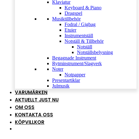
Klaviatur
Keyboard & Piano
Dragspel
Musiktillbehör
Fodral / Gigbag
Etuier
Instrumentställ
Notställ & Tillbehör
Notställ
Notställsbelysning
Begagnade Instrument
Rytminstrument/Slagverk
Noter
Notpapper
Presentartiklar
Julmusik
VARUMÄRKEN
AKTUELLT JUST NU
OM OSS
KONTAKTA OSS
KÖPVILLKOR