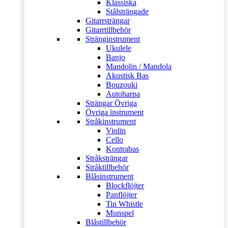
Klassiska
Stålsträngade
Gitarrsträngar
Gitarrtillbehör
Stränginstrument
Ukulele
Banjo
Mandolin / Mandola
Akustisk Bas
Bouzouki
Autoharpa
Strängar Övriga
Övriga instrument
Stråkinstrument
Violin
Cello
Kontrabas
Stråksträngar
Stråktillbehör
Blåsinstrument
Blockflöjter
Panflöjter
Tin Whistle
Munspel
Blåstillbehör