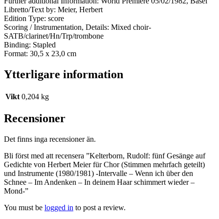
Further additional Information: World Premiere 05/02/1982, Basel
Libretto/Text by: Meier, Herbert
Edition Type: score
Scoring / Instrumentation, Details: Mixed choir-
SATB/clarinet/Hn/Trp/trombone
Binding: Stapled
Format: 30,5 x 23,0 cm
Ytterligare information
Vikt
0,204 kg
Recensioner
Det finns inga recensioner än.
Bli först med att recensera ”Kelterborn, Rudolf: fünf Gesänge auf
Gedichte von Herbert Meier für Chor (Stimmen mehrfach geteilt)
und Instrumente (1980/1981) -Intervalle – Wenn ich über den
Schnee – Im Andenken – In deinem Haar schimmert wieder –
Mond-”
You must be
logged in
to post a review.