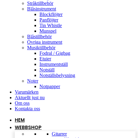
Stråktillbehör
Blåsinstrument
Blockflöjter
Panflöjter
Tin Whistle
Munspel
Blåstillbehör
Övriga instrument
Musiktillbehör
Fodral / Gigbag
Etuier
Instrumentställ
Notställ
Notställsbelysning
Noter
Notpapper
Varumärken
Aktuellt just nu
Om oss
Kontakta oss
HEM
WEBBSHOP
Gitarrer