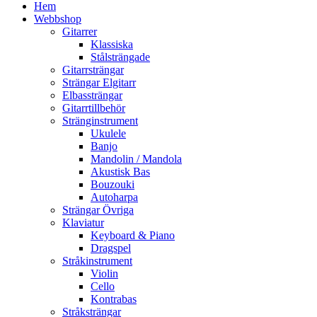
Hem
Webbshop
Gitarrer
Klassiska
Stålsträngade
Gitarrsträngar
Strängar Elgitarr
Elbassträngar
Gitarrtillbehör
Stränginstrument
Ukulele
Banjo
Mandolin / Mandola
Akustisk Bas
Bouzouki
Autoharpa
Strängar Övriga
Klaviatur
Keyboard & Piano
Dragspel
Stråkinstrument
Violin
Cello
Kontrabas
Stråksträngar