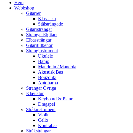
Hem
Webbshop
Gitarrer
Klassiska
Stålsträngade
Gitarrsträngar
Strängar Elgitarr
Elbassträngar
Gitarrtillbehör
Stränginstrument
Ukulele
Banjo
Mandolin / Mandola
Akustisk Bas
Bouzouki
Autoharpa
Strängar Övriga
Klaviatur
Keyboard & Piano
Dragspel
Stråkinstrument
Violin
Cello
Kontrabas
Stråksträngar