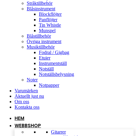
Stråktillbehör
Blåsinstrument
Blockflöjter
Panflöjter
Tin Whistle
Munspel
Blåstillbehör
Övriga instrument
Musiktillbehör
Fodral / Gigbag
Etuier
Instrumentställ
Notställ
Notställsbelysning
Noter
Notpapper
Varumärken
Aktuellt just nu
Om oss
Kontakta oss
HEM
WEBBSHOP
Gitarrer