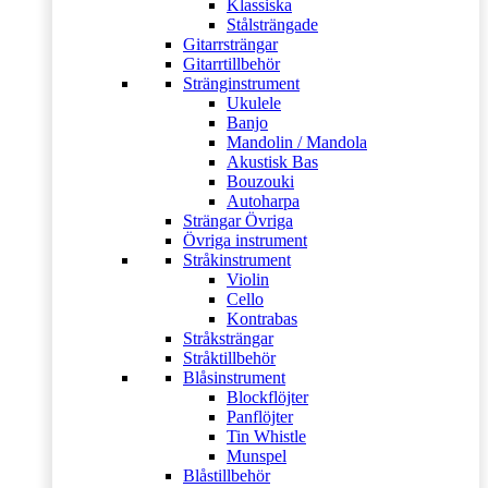
Klassiska
Stålsträngade
Gitarrsträngar
Gitarrtillbehör
Stränginstrument
Ukulele
Banjo
Mandolin / Mandola
Akustisk Bas
Bouzouki
Autoharpa
Strängar Övriga
Övriga instrument
Stråkinstrument
Violin
Cello
Kontrabas
Stråksträngar
Stråktillbehör
Blåsinstrument
Blockflöjter
Panflöjter
Tin Whistle
Munspel
Blåstillbehör