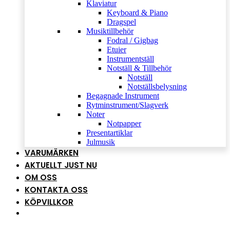
Klaviatur
Keyboard & Piano
Dragspel
Musiktillbehör
Fodral / Gigbag
Etuier
Instrumentställ
Notställ & Tillbehör
Notställ
Notställsbelysning
Begagnade Instrument
Rytminstrument/Slagverk
Noter
Notpapper
Presentartiklar
Julmusik
VARUMÄRKEN
AKTUELLT JUST NU
OM OSS
KONTAKTA OSS
KÖPVILLKOR