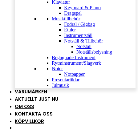
Klaviatur
Keyboard & Piano
Dragspel
Musiktillbehör
Fodral / Gigbag
Etuier
Instrumentställ
Notställ & Tillbehör
Notställ
Notställsbelysning
Begagnade Instrument
Rytminstrument/Slagverk
Noter
Notpapper
Presentartiklar
Julmusik
VARUMÄRKEN
AKTUELLT JUST NU
OM OSS
KONTAKTA OSS
KÖPVILLKOR