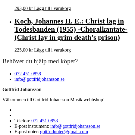
293,00
kr
Lägg till i varukorg
Koch, Johannes H. E.: Christ lag in
Todesbanden (1955) -Choralkantate-
(Christ lay in grim death’s prison)
225,00
kr
Lägg till i varukorg
Behöver du hjälp med köpet?
072 451 0858
info@gottfridjohansson.se
Gottfrid Johansson
Välkommen till Gottfrid Johansson Musik webbshop!
Telefon:
072 451 0858
E-post instrument:
info@gottfridjohansson.se
E-post noter:
gottfridnoter@gmail.com