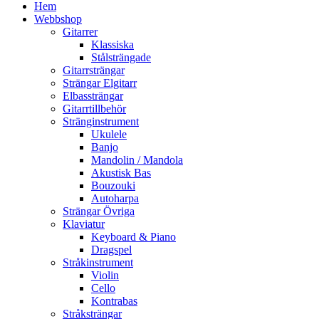
Hem
Webbshop
Gitarrer
Klassiska
Stålsträngade
Gitarrsträngar
Strängar Elgitarr
Elbassträngar
Gitarrtillbehör
Stränginstrument
Ukulele
Banjo
Mandolin / Mandola
Akustisk Bas
Bouzouki
Autoharpa
Strängar Övriga
Klaviatur
Keyboard & Piano
Dragspel
Stråkinstrument
Violin
Cello
Kontrabas
Stråksträngar