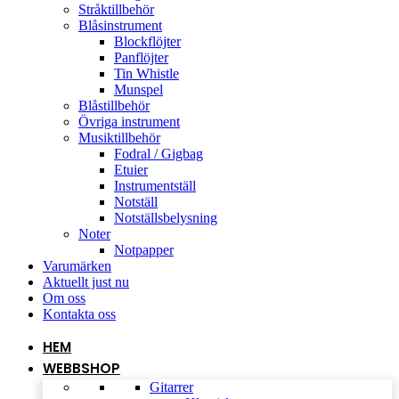
Stråktillbehör
Blåsinstrument
Blockflöjter
Panflöjter
Tin Whistle
Munspel
Blåstillbehör
Övriga instrument
Musiktillbehör
Fodral / Gigbag
Etuier
Instrumentställ
Notställ
Notställsbelysning
Noter
Notpapper
Varumärken
Aktuellt just nu
Om oss
Kontakta oss
HEM
WEBBSHOP
Gitarrer