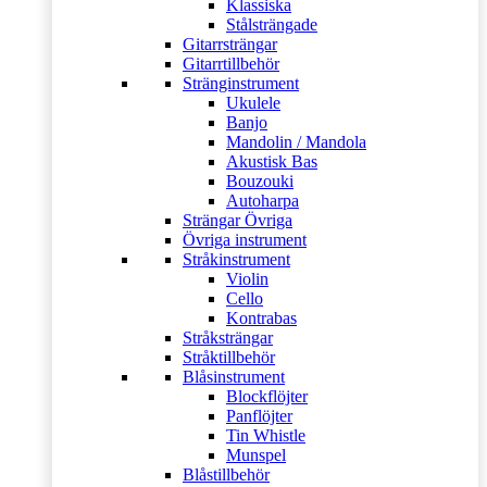
Klassiska
Stålsträngade
Gitarrsträngar
Gitarrtillbehör
Stränginstrument
Ukulele
Banjo
Mandolin / Mandola
Akustisk Bas
Bouzouki
Autoharpa
Strängar Övriga
Övriga instrument
Stråkinstrument
Violin
Cello
Kontrabas
Stråksträngar
Stråktillbehör
Blåsinstrument
Blockflöjter
Panflöjter
Tin Whistle
Munspel
Blåstillbehör