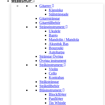
WEBBSHOP
Gitarrer
Klassiska
Stålsträngade
Gitarrsträngar
Gitarrtillbehör
Stränginstrument
Ukulele
Banjo
Mandolin / Mandola
Akustisk Bas
Bouzouki
Autoharpa
Strängar Övriga
Övriga instrument
Stråkinstrument
Violin
Cello
Kontrabas
Stråksträngar
Stråktillbehör
Blåsinstrument
Blockflöjter
Panflöjter
Tin Whistle