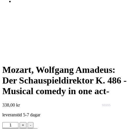
Mozart, Wolfgang Amadeus:
Der Schauspieldirektor K. 486 -
Musical comedy in one act-
338,00
kr
0
leveranstid 5-7 dagar
out
of
Antal
+
-
5