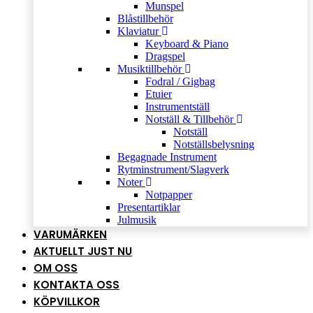
Munspel
Blåstillbehör
Klaviatur
Keyboard & Piano
Dragspel
Musiktillbehör
Fodral / Gigbag
Etuier
Instrumentställ
Notställ & Tillbehör
Notställ
Notställsbelysning
Begagnade Instrument
Rytminstrument/Slagverk
Noter
Notpapper
Presentartiklar
Julmusik
VARUMÄRKEN
AKTUELLT JUST NU
OM OSS
KONTAKTA OSS
KÖPVILLKOR