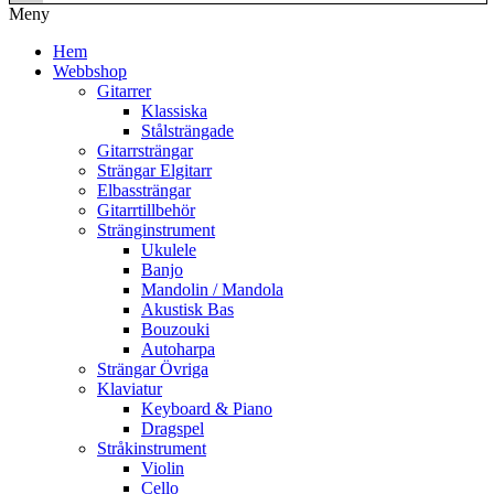
Meny
Hem
Webbshop
Gitarrer
Klassiska
Stålsträngade
Gitarrsträngar
Strängar Elgitarr
Elbassträngar
Gitarrtillbehör
Stränginstrument
Ukulele
Banjo
Mandolin / Mandola
Akustisk Bas
Bouzouki
Autoharpa
Strängar Övriga
Klaviatur
Keyboard & Piano
Dragspel
Stråkinstrument
Violin
Cello