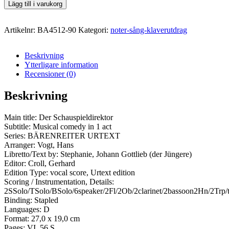
Lägg till i varukorg
Artikelnr:
BA4512-90
Kategori:
noter-sång-klaverutdrag
Beskrivning
Ytterligare information
Recensioner (0)
Beskrivning
Main title: Der Schauspieldirektor
Subtitle: Musical comedy in 1 act
Series: BÄRENREITER URTEXT
Arranger: Vogt, Hans
Libretto/Text by: Stephanie, Johann Gottlieb (der Jüngere)
Editor: Croll, Gerhard
Edition Type: vocal score, Urtext edition
Scoring / Instrumentation, Details:
2SSolo/TSolo/BSolo/6speaker/2Fl/2Ob/2clarinet/2bassoon2Hn/2Trp/t
Binding: Stapled
Languages: D
Format: 27,0 x 19,0 cm
Pages: VI, 56 S.