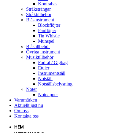
Kontrabas
Stråksträngar
Stråktillbehör
Blåsinstrument
Blockflöjter
Panflöjter
Tin Whistle
Munspel
Blåstillbehör
Övriga instrument
Musiktillbehör
Fodral / Gigbag
Etuier
Instrumentställ
Notställ
Notställsbelysning
Noter
Notpapper
Varumärken
Aktuellt just nu
Om oss
Kontakta oss
HEM