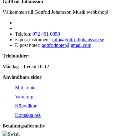
Gottfrid Johansson
Välkommen till Gottfrid Johansson Musik webbshop!
Telefon:
072 451 0858
E-post instrument:
info@gottfridjohansson.se
E-post noter:
gottfridnoter@gmail.com
Telefontider:
Måndag – fredag 10-12
Användbara sidor
Mitt konto
Varukorg
Köpvillkor
Kontakta oss
Betalningsalternativ