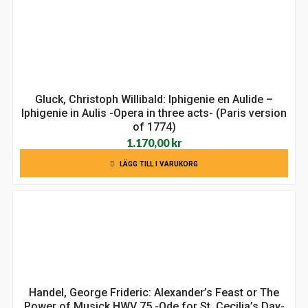
Gluck, Christoph Willibald: Iphigenie en Aulide –
Iphigenie in Aulis -Opera in three acts- (Paris version
of 1774)
1.170,00
kr
LÄGG TILL I VARUKORG
Handel, George Frideric: Alexander’s Feast or The
Power of Musick HWV 75 -Ode for St. Cecilia’s Day-