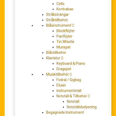
Dramma per
Cello
musica in thre
Kontrabas
Stråksträngar
acts-
Stråktillbehör
Blåsinstrument
0
out of 5
Blockflöjter
Panflöjter
698,00
kr
Tin Whistle
Munspel
Blåstillbehör
leveranstid 5-7 dagar
Klaviatur
Keyboard & Piano
+
Dragspel
Musiktillbehör
Antal
Fodral / Gigbag
Etuier
-
Instrumentställ
Notställ & Tillbehör
LÄGG TILL
Notställ
I
Notställsbelysning
VARUKORG
Begagnade Instrument