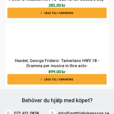
285,00
kr
LÄGG TILL I VARUKORG
Handel, George Frideric: Tamerlano HWV 18 -
Dramma per musica in thre acts-
899,00
kr
LÄGG TILL I VARUKORG
Behöver du hjälp med köpet?
072 451 0858
info@gottfridjohansson.se