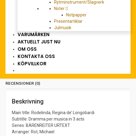
Rytminstrument/Slagverk
Artikelnr:
BA4064-90
Noter
Kategori:
noter-sång-
Notpapper
klaverutdrag
Presentartiklar
Julmusik
VARUMÄRKEN
AKTUELLT JUST NU
OM OSS
KONTAKTA OSS
BESKRIVNING
KÖPVILLKOR
YTTERLIGARE INFORMATION
RECENSIONER (0)
Beskrivning
Main title: Rodelinda, Regina de’ Longobardi
Subtitle: Dramma per musica in 3 acts
Series: BÄRENREITER URTEXT
Arranger: Rot, Michael