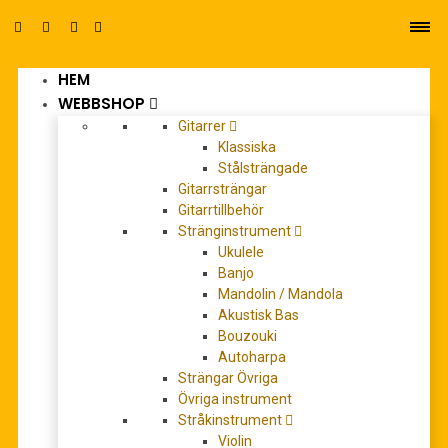
HEM
0
WEBBSHOP
Gitarrer
Klassiska
Stålsträngade
Gitarrsträngar
Gitarrtillbehör
Handel,
Stränginstrument
Ukulele
George
Banjo
Frideric:
Mandolin / Mandola
Akustisk Bas
Rodelinda,
Bouzouki
Regina de’
Autoharpa
Strängar Övriga
Longobardi
Övriga instrument
HWV 19 -
Stråkinstrument
Violin