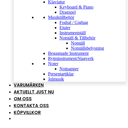
Klaviatur
Keyboard & Piano
Dragspel
Musiktillbehör
Fodral / Gigbag
Etuier
Instrumentställ
Notställ & Tillbehör
Notställ
Notställsbelysning
Begagnade Instrument
Rytminstrument/Slagverk
Noter
Notpapper
Presentartiklar
Julmusik
VARUMÄRKEN
AKTUELLT JUST NU
OM OSS
KONTAKTA OSS
KÖPVILLKOR