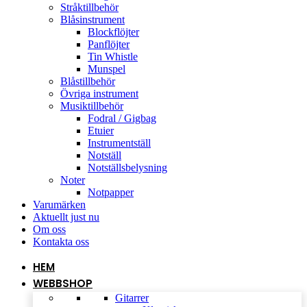
Stråktillbehör
Blåsinstrument
Blockflöjter
Panflöjter
Tin Whistle
Munspel
Blåstillbehör
Övriga instrument
Musiktillbehör
Fodral / Gigbag
Etuier
Instrumentställ
Notställ
Notställsbelysning
Noter
Notpapper
Varumärken
Aktuellt just nu
Om oss
Kontakta oss
HEM
WEBBSHOP
Gitarrer