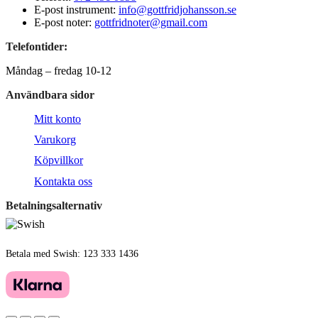
E-post instrument:
info@gottfridjohansson.se
E-post noter:
gottfridnoter@gmail.com
Telefontider:
Måndag – fredag 10-12
Användbara sidor
Mitt konto
Varukorg
Köpvillkor
Kontakta oss
Betalningsalternativ
Betala med Swish: 123 333 1436