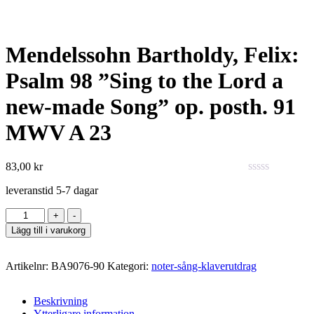
Mendelssohn Bartholdy, Felix:
Psalm 98 ”Sing to the Lord a
new-made Song” op. posth. 91
MWV A 23
83,00
kr
0
leveranstid 5-7 dagar
out
of
Antal
+
-
5
Lägg till i varukorg
Artikelnr:
BA9076-90
Kategori:
noter-sång-klaverutdrag
Beskrivning
Ytterligare information