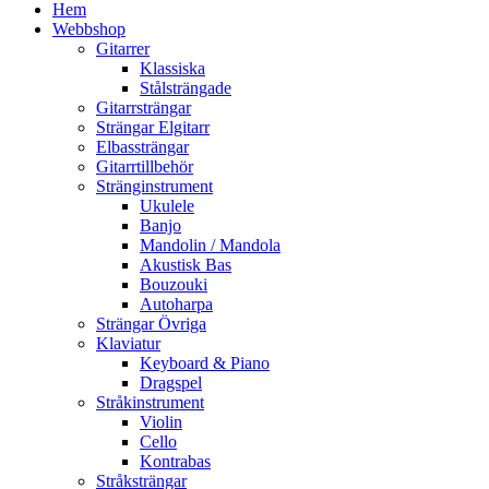
Hem
Webbshop
Gitarrer
Klassiska
Stålsträngade
Gitarrsträngar
Strängar Elgitarr
Elbassträngar
Gitarrtillbehör
Stränginstrument
Ukulele
Banjo
Mandolin / Mandola
Akustisk Bas
Bouzouki
Autoharpa
Strängar Övriga
Klaviatur
Keyboard & Piano
Dragspel
Stråkinstrument
Violin
Cello
Kontrabas
Stråksträngar