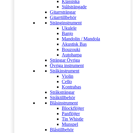
Klassiska
Stålsträngade
Gitarrsträngar
Gitarrtillbehör
Stränginstrument
Ukulele
Banjo
Mandolin / Mandola
Akustisk Bas
Bouzouki
Autoharpa
Strängar Övriga
Övriga instrument
Stråkinstrument
Violin
Cello
Kontrabas
Stråksträngar
Stråktillbehör
Blåsinstrument
Blockflöjter
Panflöjter
Tin Whistle
Munspel
Blåstillbehör