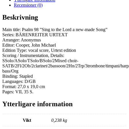
Recensioner (0)
Beskrivning
Main title: Psalm 98 ”Sing to the Lord a new-made Song”
Series: BÄRENREITER URTEXT
Arranger: Anonymus
Editor: Cooper, John Michael
Edition Type: vocal score, Urtext edition
Scoring / Instrumentation, Details:
SSolo/ASolo/TSolo/BSolo/2Mixed choir-
SATB/2Fl/2Ob/2clarinet/2bassoon/2Hn/2Trp/3trombone/timpani/har
bass/Org
Binding: Stapled
Languages: D/GB
Format: 27,0 x 19,0 cm
Pages: VII, 35 S.
Ytterligare information
Vikt
0,238 kg