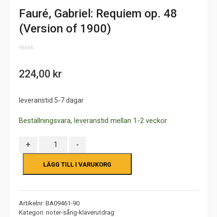
Fauré, Gabriel: Requiem op. 48
(Version of 1900)
0
out
224,00
kr
of
5
leveranstid 5-7 dagar
Beställningsvara, leveranstid mellan 1-2 veckor
Antal
+
-
LÄGG TILL I VARUKORG
Artikelnr:
BA09461-90
Kategori:
noter-sång-klaverutdrag