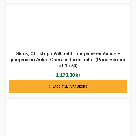
Gluck, Christoph Willibald: Iphigenie en Aulide –
Iphigenie in Aulis -Opera in three acts- (Paris version
of 1774)
1.170,00
kr
LÄGG TILL I VARUKORG