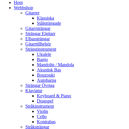
Hem
Webbshop
Gitarrer
Klassiska
Stålsträngade
Gitarrsträngar
Strängar Elgitarr
Elbassträngar
Gitarrtillbehör
Stränginstrument
Ukulele
Banjo
Mandolin / Mandola
Akustisk Bas
Bouzouki
Autoharpa
Strängar Övriga
Klaviatur
Keyboard & Piano
Dragspel
Stråkinstrument
Violin
Cello
Kontrabas
Stråksträngar