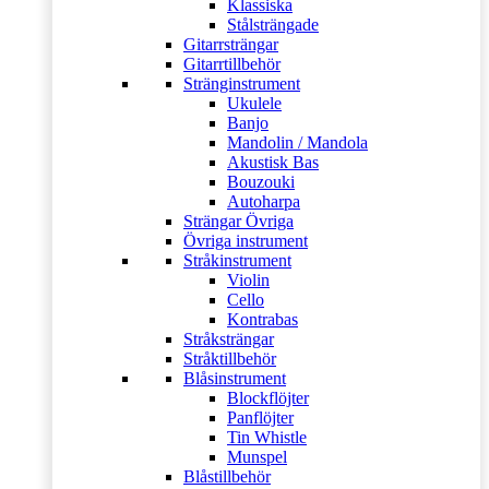
Klassiska
Stålsträngade
Gitarrsträngar
Gitarrtillbehör
Stränginstrument
Ukulele
Banjo
Mandolin / Mandola
Akustisk Bas
Bouzouki
Autoharpa
Strängar Övriga
Övriga instrument
Stråkinstrument
Violin
Cello
Kontrabas
Stråksträngar
Stråktillbehör
Blåsinstrument
Blockflöjter
Panflöjter
Tin Whistle
Munspel
Blåstillbehör