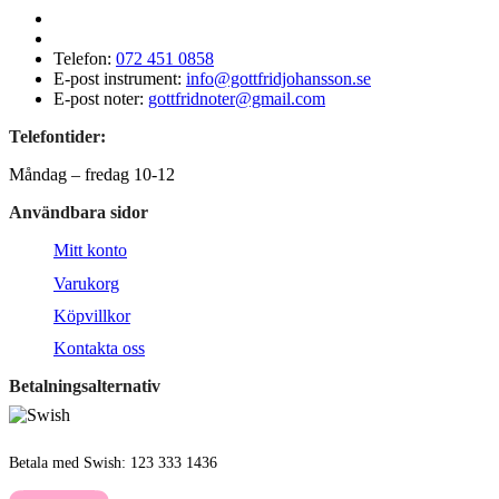
Telefon:
072 451 0858
E-post instrument:
info@gottfridjohansson.se
E-post noter:
gottfridnoter@gmail.com
Telefontider:
Måndag – fredag 10-12
Användbara sidor
Mitt konto
Varukorg
Köpvillkor
Kontakta oss
Betalningsalternativ
Betala med Swish: 123 333 1436