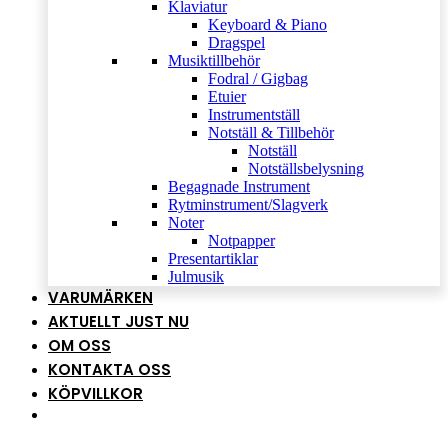
Klaviatur
Keyboard & Piano
Dragspel
Musiktillbehör
Fodral / Gigbag
Etuier
Instrumentställ
Notställ & Tillbehör
Notställ
Notställsbelysning
Begagnade Instrument
Rytminstrument/Slagverk
Noter
Notpapper
Presentartiklar
Julmusik
VARUMÄRKEN
AKTUELLT JUST NU
OM OSS
KONTAKTA OSS
KÖPVILLKOR