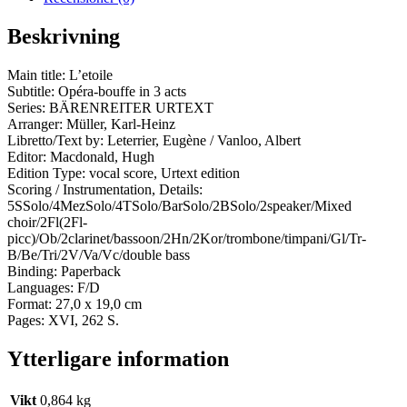
Beskrivning
Main title: L’etoile
Subtitle: Opéra-bouffe in 3 acts
Series: BÄRENREITER URTEXT
Arranger: Müller, Karl-Heinz
Libretto/Text by: Leterrier, Eugène / Vanloo, Albert
Editor: Macdonald, Hugh
Edition Type: vocal score, Urtext edition
Scoring / Instrumentation, Details:
5SSolo/4MezSolo/4TSolo/BarSolo/2BSolo/2speaker/Mixed
choir/2Fl(2Fl-
picc)/Ob/2clarinet/bassoon/2Hn/2Kor/trombone/timpani/Gl/Tr-
B/Be/Tri/2V/Va/Vc/double bass
Binding: Paperback
Languages: F/D
Format: 27,0 x 19,0 cm
Pages: XVI, 262 S.
Ytterligare information
Vikt
0,864 kg