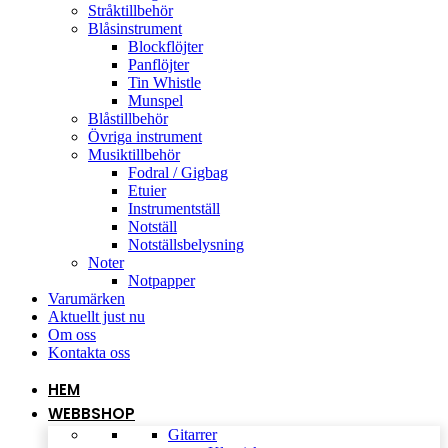
Stråktillbehör
Blåsinstrument
Blockflöjter
Panflöjter
Tin Whistle
Munspel
Blåstillbehör
Övriga instrument
Musiktillbehör
Fodral / Gigbag
Etuier
Instrumentställ
Notställ
Notställsbelysning
Noter
Notpapper
Varumärken
Aktuellt just nu
Om oss
Kontakta oss
HEM
WEBBSHOP
Gitarrer