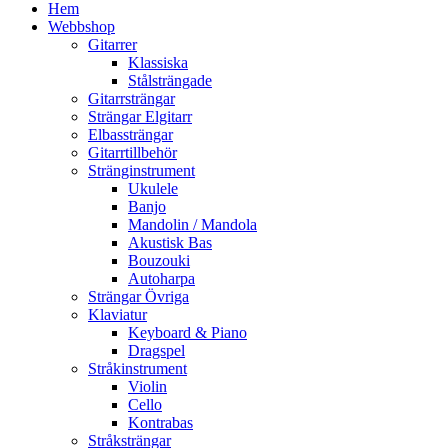
Hem
Webbshop
Gitarrer
Klassiska
Stålsträngade
Gitarrsträngar
Strängar Elgitarr
Elbassträngar
Gitarrtillbehör
Stränginstrument
Ukulele
Banjo
Mandolin / Mandola
Akustisk Bas
Bouzouki
Autoharpa
Strängar Övriga
Klaviatur
Keyboard & Piano
Dragspel
Stråkinstrument
Violin
Cello
Kontrabas
Stråksträngar