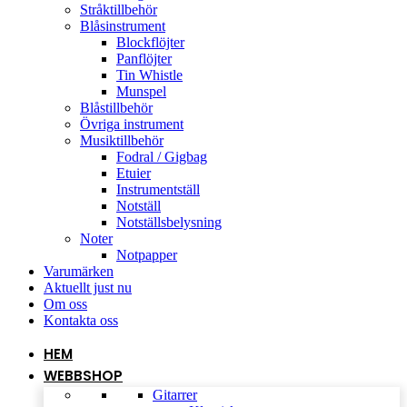
Stråktillbehör
Blåsinstrument
Blockflöjter
Panflöjter
Tin Whistle
Munspel
Blåstillbehör
Övriga instrument
Musiktillbehör
Fodral / Gigbag
Etuier
Instrumentställ
Notställ
Notställsbelysning
Noter
Notpapper
Varumärken
Aktuellt just nu
Om oss
Kontakta oss
HEM
WEBBSHOP
Gitarrer