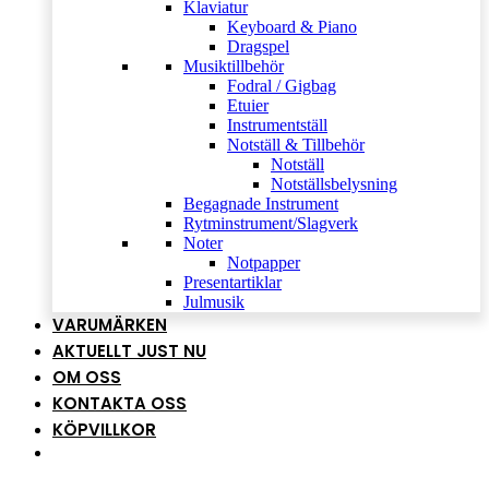
Klaviatur
Keyboard & Piano
Dragspel
Musiktillbehör
Fodral / Gigbag
Etuier
Instrumentställ
Notställ & Tillbehör
Notställ
Notställsbelysning
Begagnade Instrument
Rytminstrument/Slagverk
Noter
Notpapper
Presentartiklar
Julmusik
VARUMÄRKEN
AKTUELLT JUST NU
OM OSS
KONTAKTA OSS
KÖPVILLKOR