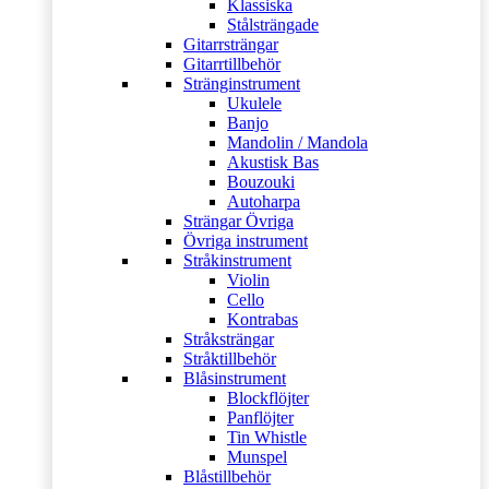
Klassiska
Stålsträngade
Gitarrsträngar
Gitarrtillbehör
Stränginstrument
Ukulele
Banjo
Mandolin / Mandola
Akustisk Bas
Bouzouki
Autoharpa
Strängar Övriga
Övriga instrument
Stråkinstrument
Violin
Cello
Kontrabas
Stråksträngar
Stråktillbehör
Blåsinstrument
Blockflöjter
Panflöjter
Tin Whistle
Munspel
Blåstillbehör