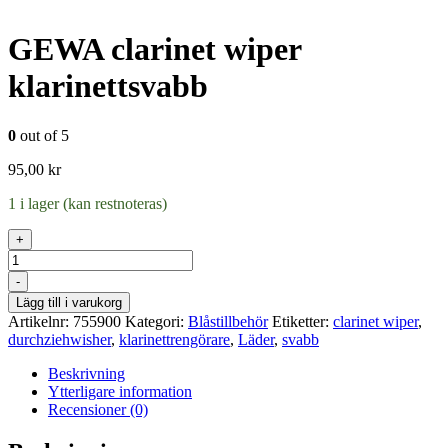
GEWA clarinet wiper
klarinettsvabb
0
out of 5
95,00
kr
1 i lager (kan restnoteras)
+
Antal
-
Lägg till i varukorg
Artikelnr:
755900
Kategori:
Blåstillbehör
Etiketter:
clarinet wiper
,
durchziehwisher
,
klarinettrengörare
,
Läder
,
svabb
Beskrivning
Ytterligare information
Recensioner (0)