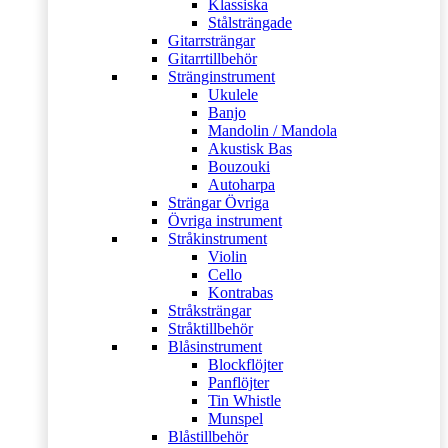
Klassiska
Stålsträngade
Gitarrsträngar
Gitarrtillbehör
Stränginstrument
Ukulele
Banjo
Mandolin / Mandola
Akustisk Bas
Bouzouki
Autoharpa
Strängar Övriga
Övriga instrument
Stråkinstrument
Violin
Cello
Kontrabas
Stråksträngar
Stråktillbehör
Blåsinstrument
Blockflöjter
Panflöjter
Tin Whistle
Munspel
Blåstillbehör