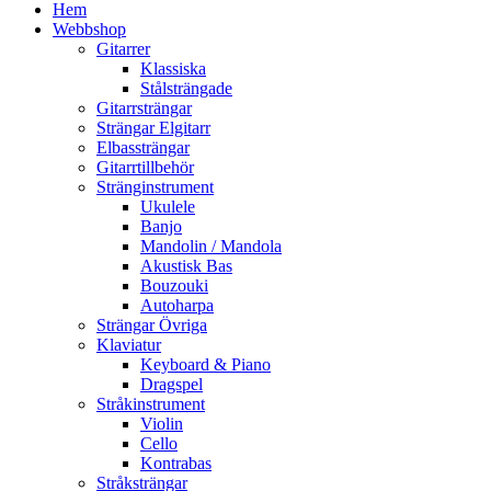
Hem
Webbshop
Gitarrer
Klassiska
Stålsträngade
Gitarrsträngar
Strängar Elgitarr
Elbassträngar
Gitarrtillbehör
Stränginstrument
Ukulele
Banjo
Mandolin / Mandola
Akustisk Bas
Bouzouki
Autoharpa
Strängar Övriga
Klaviatur
Keyboard & Piano
Dragspel
Stråkinstrument
Violin
Cello
Kontrabas
Stråksträngar