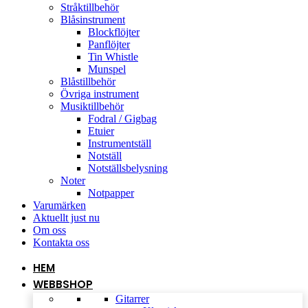
Stråktillbehör
Blåsinstrument
Blockflöjter
Panflöjter
Tin Whistle
Munspel
Blåstillbehör
Övriga instrument
Musiktillbehör
Fodral / Gigbag
Etuier
Instrumentställ
Notställ
Notställsbelysning
Noter
Notpapper
Varumärken
Aktuellt just nu
Om oss
Kontakta oss
HEM
WEBBSHOP
Gitarrer