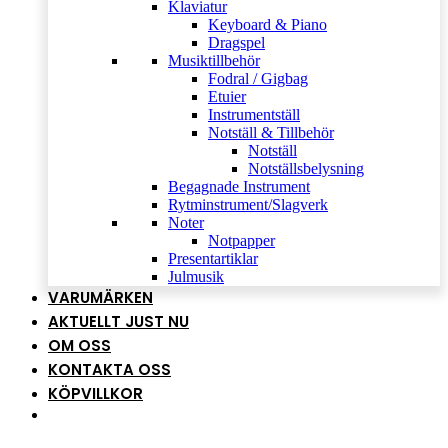
Klaviatur
Keyboard & Piano
Dragspel
Musiktillbehör
Fodral / Gigbag
Etuier
Instrumentställ
Notställ & Tillbehör
Notställ
Notställsbelysning
Begagnade Instrument
Rytminstrument/Slagverk
Noter
Notpapper
Presentartiklar
Julmusik
VARUMÄRKEN
AKTUELLT JUST NU
OM OSS
KONTAKTA OSS
KÖPVILLKOR