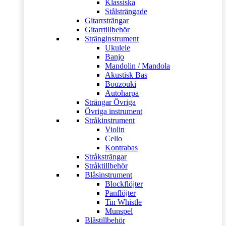
Klassiska
Stålsträngade
Gitarrsträngar
Gitarrtillbehör
Stränginstrument
Ukulele
Banjo
Mandolin / Mandola
Akustisk Bas
Bouzouki
Autoharpa
Strängar Övriga
Övriga instrument
Stråkinstrument
Violin
Cello
Kontrabas
Stråksträngar
Stråktillbehör
Blåsinstrument
Blockflöjter
Panflöjter
Tin Whistle
Munspel
Blåstillbehör