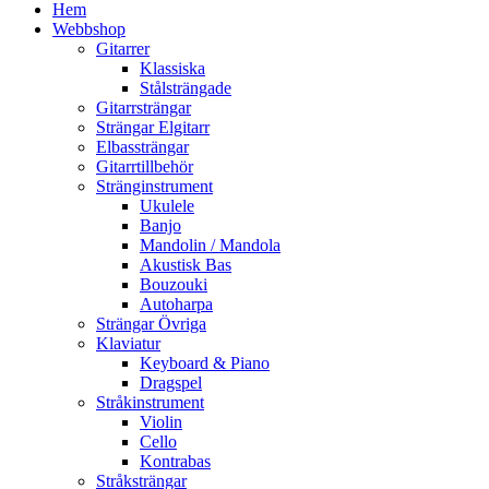
Hem
Webbshop
Gitarrer
Klassiska
Stålsträngade
Gitarrsträngar
Strängar Elgitarr
Elbassträngar
Gitarrtillbehör
Stränginstrument
Ukulele
Banjo
Mandolin / Mandola
Akustisk Bas
Bouzouki
Autoharpa
Strängar Övriga
Klaviatur
Keyboard & Piano
Dragspel
Stråkinstrument
Violin
Cello
Kontrabas
Stråksträngar