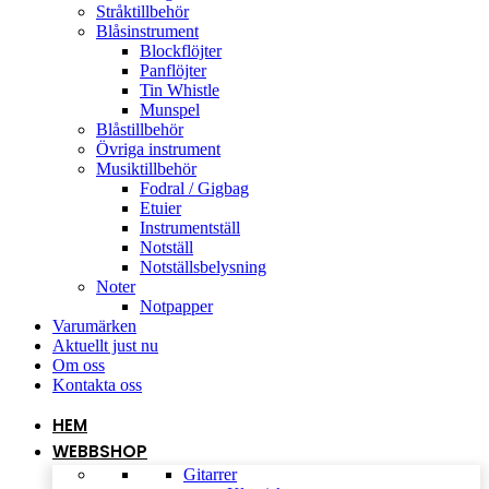
Stråktillbehör
Blåsinstrument
Blockflöjter
Panflöjter
Tin Whistle
Munspel
Blåstillbehör
Övriga instrument
Musiktillbehör
Fodral / Gigbag
Etuier
Instrumentställ
Notställ
Notställsbelysning
Noter
Notpapper
Varumärken
Aktuellt just nu
Om oss
Kontakta oss
HEM
WEBBSHOP
Gitarrer