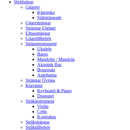
Webbshop
Gitarrer
Klassiska
Stålsträngade
Gitarrsträngar
Strängar Elgitarr
Elbassträngar
Gitarrtillbehör
Stränginstrument
Ukulele
Banjo
Mandolin / Mandola
Akustisk Bas
Bouzouki
Autoharpa
Strängar Övriga
Klaviatur
Keyboard & Piano
Dragspel
Stråkinstrument
Violin
Cello
Kontrabas
Stråksträngar
Stråktillbehör