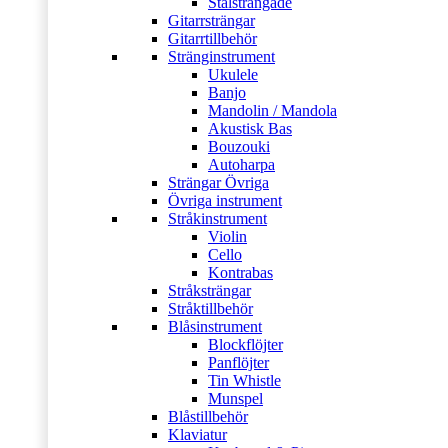
Stålsträngade
Gitarrsträngar
Gitarrtillbehör
Stränginstrument
Ukulele
Banjo
Mandolin / Mandola
Akustisk Bas
Bouzouki
Autoharpa
Strängar Övriga
Övriga instrument
Stråkinstrument
Violin
Cello
Kontrabas
Stråksträngar
Stråktillbehör
Blåsinstrument
Blockflöjter
Panflöjter
Tin Whistle
Munspel
Blåstillbehör
Klaviatur