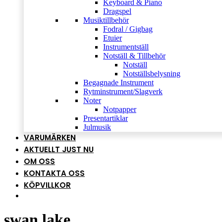
Keyboard & Piano
Dragspel
Musiktillbehör
Fodral / Gigbag
Etuier
Instrumentställ
Notställ & Tillbehör
Notställ
Notställsbelysning
Begagnade Instrument
Rytminstrument/Slagverk
Noter
Notpapper
Presentartiklar
Julmusik
VARUMÄRKEN
AKTUELLT JUST NU
OM OSS
KONTAKTA OSS
KÖPVILLKOR
swan lake