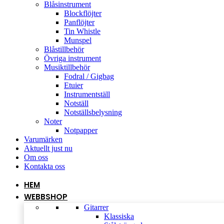
Blåsinstrument
Blockflöjter
Panflöjter
Tin Whistle
Munspel
Blåstillbehör
Övriga instrument
Musiktillbehör
Fodral / Gigbag
Etuier
Instrumentställ
Notställ
Notställsbelysning
Noter
Notpapper
Varumärken
Aktuellt just nu
Om oss
Kontakta oss
HEM
WEBBSHOP
Gitarrer
Klassiska