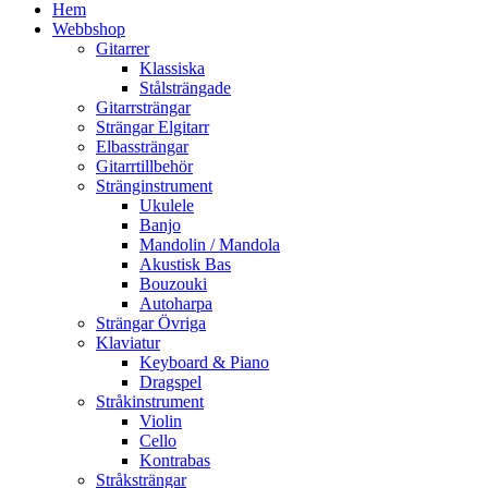
Hem
Webbshop
Gitarrer
Klassiska
Stålsträngade
Gitarrsträngar
Strängar Elgitarr
Elbassträngar
Gitarrtillbehör
Stränginstrument
Ukulele
Banjo
Mandolin / Mandola
Akustisk Bas
Bouzouki
Autoharpa
Strängar Övriga
Klaviatur
Keyboard & Piano
Dragspel
Stråkinstrument
Violin
Cello
Kontrabas
Stråksträngar