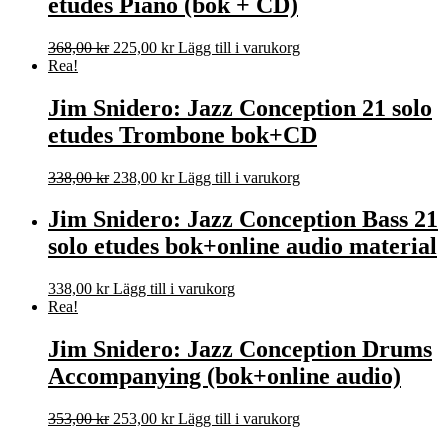
etudes Piano (bok + CD)
Det
Det
368,00
kr
225,00
kr
Lägg till i varukorg
ursprungliga
nuvarande
Rea!
priset
priset
var:
är:
Jim Snidero: Jazz Conception 21 solo
368,00 kr.
225,00 kr.
etudes Trombone bok+CD
Det
Det
338,00
kr
238,00
kr
Lägg till i varukorg
ursprungliga
nuvarande
priset
priset
Jim Snidero: Jazz Conception Bass 21
var:
är:
solo etudes bok+online audio material
338,00 kr.
238,00 kr.
338,00
kr
Lägg till i varukorg
Rea!
Jim Snidero: Jazz Conception Drums
Accompanying (bok+online audio)
Det
Det
353,00
kr
253,00
kr
Lägg till i varukorg
ursprungliga
nuvarande