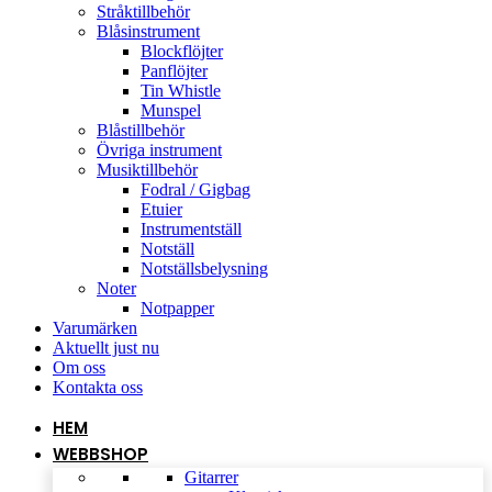
Stråktillbehör
Blåsinstrument
Blockflöjter
Panflöjter
Tin Whistle
Munspel
Blåstillbehör
Övriga instrument
Musiktillbehör
Fodral / Gigbag
Etuier
Instrumentställ
Notställ
Notställsbelysning
Noter
Notpapper
Varumärken
Aktuellt just nu
Om oss
Kontakta oss
HEM
WEBBSHOP
Gitarrer