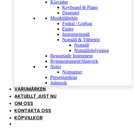
Klaviatur
Keyboard & Piano
Dragspel
Musiktillbehör
Fodral / Gigbag
Etuier
Instrumentställ
Notställ & Tillbehör
Notställ
Notställsbelysning
Begagnade Instrument
Rytminstrument/Slagverk
Noter
Notpapper
Presentartiklar
Julmusik
VARUMÄRKEN
AKTUELLT JUST NU
OM OSS
KONTAKTA OSS
KÖPVILLKOR