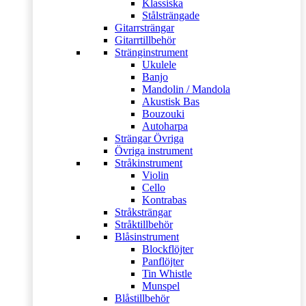
Klassiska
Stålsträngade
Gitarrsträngar
Gitarrtillbehör
Stränginstrument
Ukulele
Banjo
Mandolin / Mandola
Akustisk Bas
Bouzouki
Autoharpa
Strängar Övriga
Övriga instrument
Stråkinstrument
Violin
Cello
Kontrabas
Stråksträngar
Stråktillbehör
Blåsinstrument
Blockflöjter
Panflöjter
Tin Whistle
Munspel
Blåstillbehör