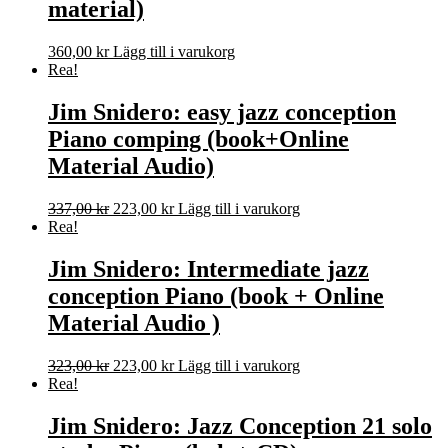
material)
360,00
kr
Lägg till i varukorg
Rea!
Jim Snidero: easy jazz conception
Piano comping (book+Online
Material Audio)
Det
Det
337,00
kr
223,00
kr
Lägg till i varukorg
ursprungliga
nuvarande
Rea!
priset
priset
var:
är:
Jim Snidero: Intermediate jazz
337,00 kr.
223,00 kr.
conception Piano (book + Online
Material Audio )
Det
Det
323,00
kr
223,00
kr
Lägg till i varukorg
ursprungliga
nuvarande
Rea!
priset
priset
var:
är:
Jim Snidero: Jazz Conception 21 solo
323,00 kr.
223,00 kr.