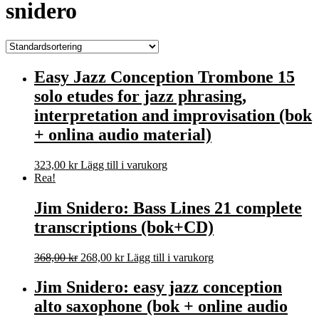
snidero
Easy Jazz Conception Trombone 15
solo etudes for jazz phrasing,
interpretation and improvisation (bok
+ onlina audio material)
323,00
kr
Lägg till i varukorg
Rea!
Jim Snidero: Bass Lines 21 complete
transcriptions (bok+CD)
Det
Det
368,00
kr
268,00
kr
Lägg till i varukorg
ursprungliga
nuvarande
priset
priset
Jim Snidero: easy jazz conception
var:
är:
alto saxophone (bok + online audio
368,00 kr.
268,00 kr.