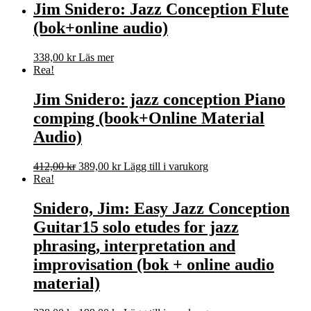
priset
priset
Jim Snidero: Jazz Conception Flute
var:
är:
(bok+online audio)
353,00 kr.
253,00 kr.
338,00
kr
Läs mer
Rea!
Jim Snidero: jazz conception Piano
comping (book+Online Material
Audio)
Det
Det
412,00
kr
389,00
kr
Lägg till i varukorg
ursprungliga
nuvarande
Rea!
priset
priset
var:
är:
Snidero, Jim: Easy Jazz Conception
412,00 kr.
389,00 kr.
Guitar15 solo etudes for jazz
phrasing, interpretation and
improvisation (bok + online audio
material)