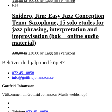
Det
Det
338,00
kr
199,00
kr
Lägg till i varukorg
ursprungliga
nuvarande
Rea!
priset
priset
var:
är:
Snidero, Jim: Easy Jazz Conception
338,00 kr.
199,00 kr.
Tenor Saxophone, 15 solo etudes for
jazz phrasing, interpretation and
improvisation (bok + online audio
material)
Det
Det
338,00
kr
238,00
kr
Lägg till i varukorg
ursprungliga
nuvarande
Behöver du hjälp med köpet?
priset
priset
var:
är:
338,00 kr.
238,00 kr.
072 451 0858
info@gottfridjohansson.se
Gottfrid Johansson
Välkommen till Gottfrid Johansson Musik webbshop!
Telefon:
072 451 0858