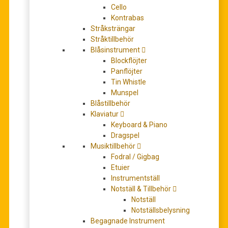
Cello
Kontrabas
Stråksträngar
Stråktillbehör
D’Addario Acoustic Guitar Humidifier Pro / Luftfuktare
Blåsinstrument
för akustisk gitarr
Blockflöjter
199,00
kr
Panflöjter
LÄGG TILL I VARUKORG
Tin Whistle
Munspel
Blåstillbehör
Klaviatur
Keyboard & Piano
Dragspel
Musiktillbehör
Fodral / Gigbag
Etuier
Instrumentställ
Notställ & Tillbehör
Notställ
D’Addario E81, Strängar till irländsk bouzouki
Notställsbelysning
(phosphor bronze, loop end)
Begagnade Instrument