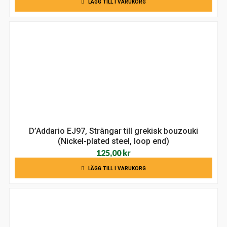
LÄGG TILL I VARUKORG
D’Addario EJ97, Strängar till grekisk bouzouki
(Nickel-plated steel, loop end)
125,00
kr
LÄGG TILL I VARUKORG