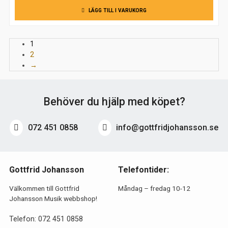
LÄGG TILL I VARUKORG
1
2
→
Behöver du hjälp med köpet?
072 451 0858
info@gottfridjohansson.se
Gottfrid Johansson
Telefontider:
Välkommen till Gottfrid
Måndag – fredag 10-12
Johansson Musik webbshop!
Telefon:
072 451 0858