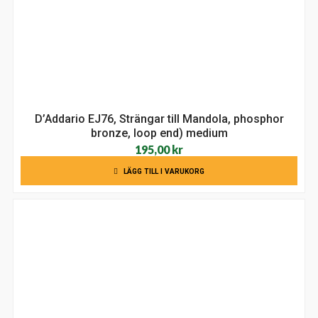
D’Addario EJ76, Strängar till Mandola, phosphor
bronze, loop end) medium
195,00
kr
LÄGG TILL I VARUKORG