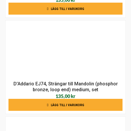
LÄGG TILL I VARUKORG
D’Addario EJ74, Strängar till Mandolin (phosphor
bronze, loop end) medium, set
135,00
kr
LÄGG TILL I VARUKORG