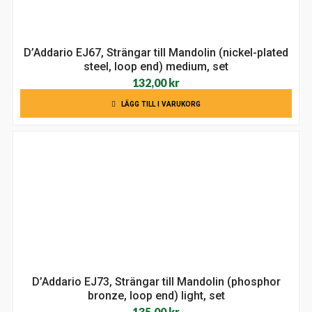
D’Addario EJ67, Strängar till Mandolin (nickel-plated
steel, loop end) medium, set
132,00
kr
LÄGG TILL I VARUKORG
D’Addario EJ73, Strängar till Mandolin (phosphor
bronze, loop end) light, set
135,00
kr