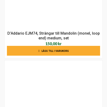
D’Addario EJM74, Strängar till Mandolin (monel, loop
end) medium, set
150,00
kr
LÄGG TILL I VARUKORG