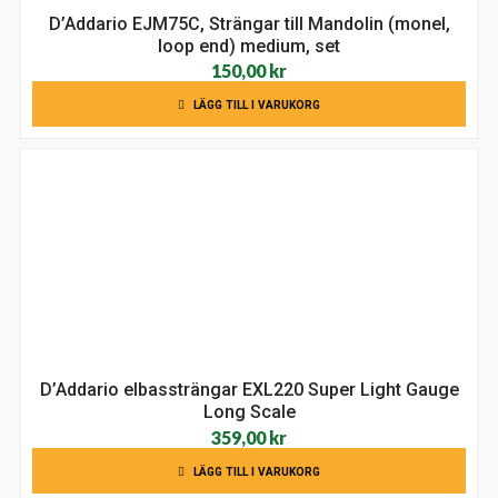
D’Addario EJM75C, Strängar till Mandolin (monel,
loop end) medium, set
150,00
kr
LÄGG TILL I VARUKORG
D’Addario elbassträngar EXL220 Super Light Gauge
Long Scale
359,00
kr
LÄGG TILL I VARUKORG