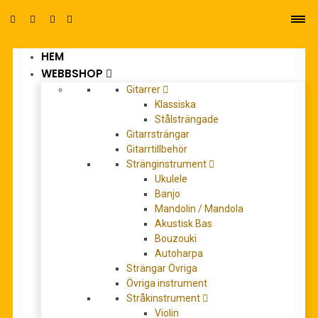
HEM
0
WEBBSHOP
Gitarrer
Klassiska
Stålsträngade
Gitarrsträngar
Gitarrtillbehör
Stränginstrument
d'addario
Ukulele
Banjo
Mandolin / Mandola
Akustisk Bas
Bouzouki
Autoharpa
Strängar Övriga
Övriga instrument
Stråkinstrument
Violin