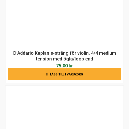
D’Addario Kaplan e-sträng för violin, 4/4 medium
tension med ögla/loop end
75,00
kr
LÄGG TILL I VARUKORG