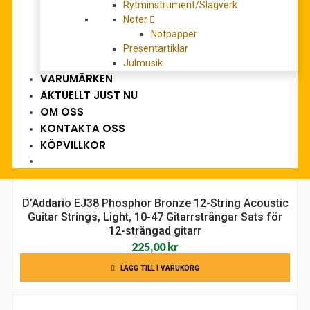
135,00
kr
Rytminstrument/Slagverk
Noter
LÄGG TILL I VARUKORG
Notpapper
Presentartiklar
Julmusik
VARUMÄRKEN
AKTUELLT JUST NU
OM OSS
KONTAKTA OSS
KÖPVILLKOR
D’Addario EJ38 Phosphor Bronze 12-String Acoustic
Guitar Strings, Light, 10-47 Gitarrsträngar Sats för
12-strängad gitarr
225,00
kr
LÄGG TILL I VARUKORG