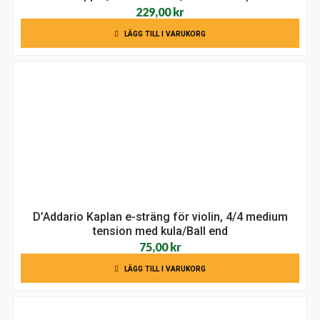
229,00
kr
LÄGG TILL I VARUKORG
D’Addario Kaplan e-sträng för violin, 4/4 medium
tension med kula/Ball end
75,00
kr
LÄGG TILL I VARUKORG