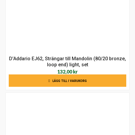
D’Addario EJ62, Strängar till Mandolin (80/20 bronze,
loop end) light, set
132,00
kr
LÄGG TILL I VARUKORG