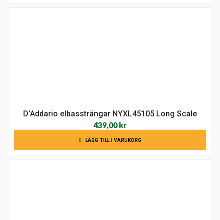
D’Addario elbassträngar NYXL45105 Long Scale
439,00
kr
LÄGG TILL I VARUKORG