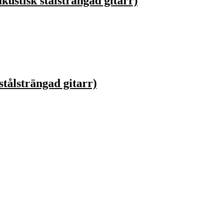
kustisk stålsträngad gitarr)
stålsträngad gitarr)