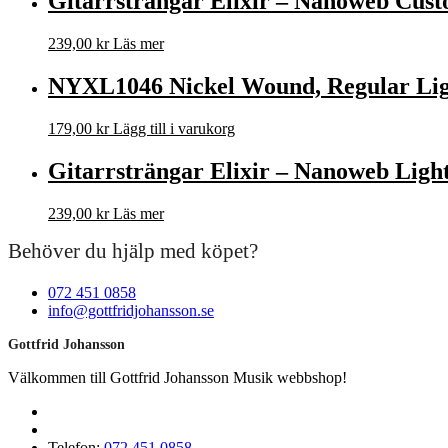
Gitarrsträngar Elixir – Nanoweb Custom
239,00
kr
Läs mer
NYXL1046 Nickel Wound, Regular Light,
179,00
kr
Lägg till i varukorg
Gitarrsträngar Elixir – Nanoweb Light 
239,00
kr
Läs mer
Behöver du hjälp med köpet?
072 451 0858
info@gottfridjohansson.se
Gottfrid Johansson
Välkommen till Gottfrid Johansson Musik webbshop!
Telefon:
072 451 0858