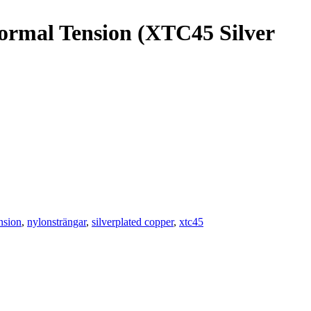
Normal Tension (XTC45 Silver
nsion
,
nylonsträngar
,
silverplated copper
,
xtc45