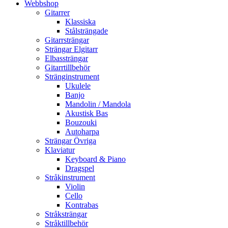
Webbshop
Gitarrer
Klassiska
Stålsträngade
Gitarrsträngar
Strängar Elgitarr
Elbassträngar
Gitarrtillbehör
Stränginstrument
Ukulele
Banjo
Mandolin / Mandola
Akustisk Bas
Bouzouki
Autoharpa
Strängar Övriga
Klaviatur
Keyboard & Piano
Dragspel
Stråkinstrument
Violin
Cello
Kontrabas
Stråksträngar
Stråktillbehör