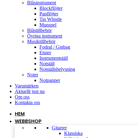
Blåsinstrument
Blockflöjter
Panflöjter
Tin Whistle
Munspel
Blåstillbehör
Övriga instrument
Musiktillbehör
Fodral / Gigbag
Etuier
Instrumentställ
Notställ
Notställsbelysning
Noter
Notpapper
Varumärken
Aktuellt just nu
Om oss
Kontakta oss
HEM
WEBBSHOP
Gitarrer
Klassiska