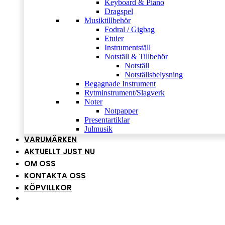
Keyboard & Piano
Dragspel
Musiktillbehör
Fodral / Gigbag
Etuier
Instrumentställ
Notställ & Tillbehör
Notställ
Notställsbelysning
Begagnade Instrument
Rytminstrument/Slagverk
Noter
Notpapper
Presentartiklar
Julmusik
VARUMÄRKEN
AKTUELLT JUST NU
OM OSS
KONTAKTA OSS
KÖPVILLKOR