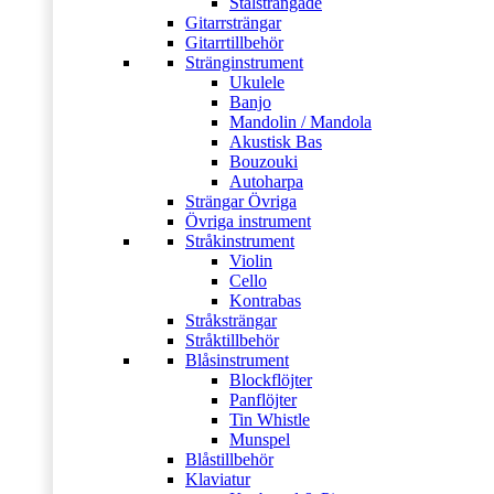
Stålsträngade
Gitarrsträngar
Gitarrtillbehör
Stränginstrument
Ukulele
Banjo
Mandolin / Mandola
Akustisk Bas
Bouzouki
Autoharpa
Strängar Övriga
Övriga instrument
Stråkinstrument
Violin
Cello
Kontrabas
Stråksträngar
Stråktillbehör
Blåsinstrument
Blockflöjter
Panflöjter
Tin Whistle
Munspel
Blåstillbehör
Klaviatur