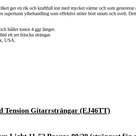
ket ger en rik och kraftfull ton med mycket värme och som genererar 
pertunn ytbehandling som effektivt stöter bort smuts och svett. Detta
ch håller tonen 4 ggr längre.
id ett set fräscha strängar.
rk, USA.
d Tension Gitarrsträngar (EJ46TT)