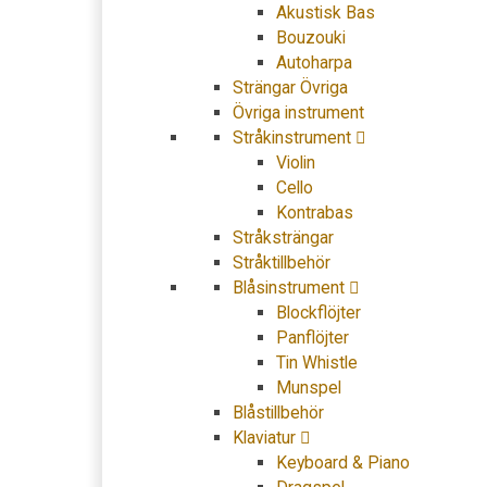
Akustisk Bas
Bouzouki
Autoharpa
Strängar Övriga
Övriga instrument
Stråkinstrument
Violin
Cello
Kontrabas
Stråksträngar
Stråktillbehör
Blåsinstrument
Blockflöjter
Panflöjter
Tin Whistle
Munspel
Blåstillbehör
Klaviatur
Keyboard & Piano