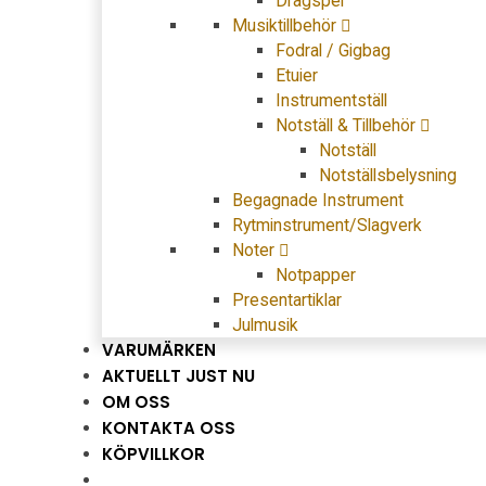
Dragspel
Musiktillbehör
Fodral / Gigbag
Etuier
Instrumentställ
Notställ & Tillbehör
Notställ
Notställsbelysning
Begagnade Instrument
Rytminstrument/Slagverk
Noter
Notpapper
Presentartiklar
Julmusik
VARUMÄRKEN
AKTUELLT JUST NU
OM OSS
KONTAKTA OSS
KÖPVILLKOR