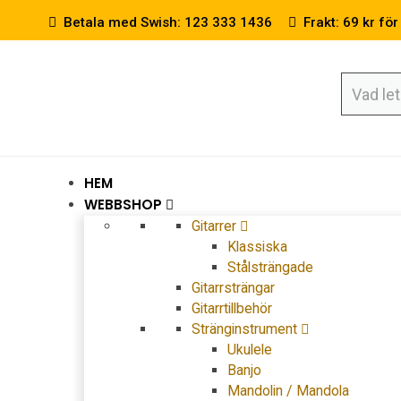
Betala med Swish: 123 333 1436
Frakt: 69 kr för
HEM
WEBBSHOP
Gitarrer
Klassiska
Stålsträngade
Gitarrsträngar
Gitarrtillbehör
Stränginstrument
Ukulele
Banjo
Mandolin / Mandola