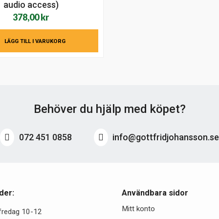
audio access)
378,00
kr
LÄGG TILL I VARUKORG
Behöver du hjälp med köpet?
072 451 0858
info@gottfridjohansson.s
der:
Användbara sidor
Mitt konto
fredag 10-12