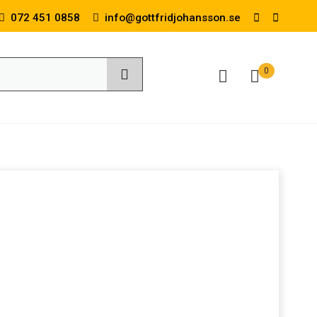
072 451 0858
info@gottfridjohansson.se
0