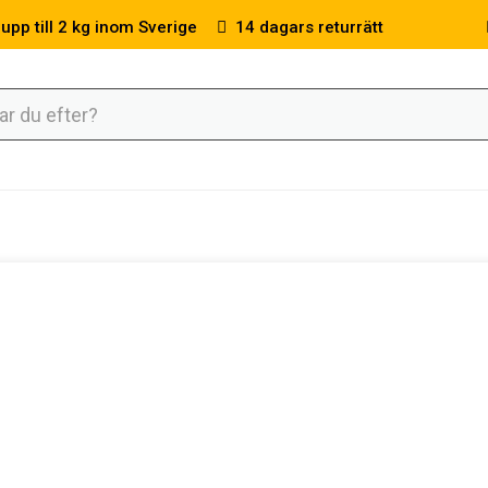
 upp till 2 kg inom Sverige
14 dagars returrätt