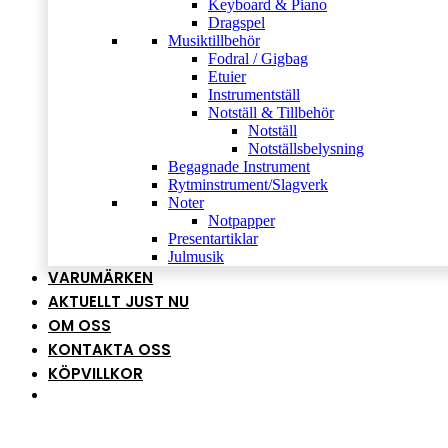
Keyboard & Piano
Dragspel
Musiktillbehör
Fodral / Gigbag
Etuier
Instrumentställ
Notställ & Tillbehör
Notställ
Notställsbelysning
Begagnade Instrument
Rytminstrument/Slagverk
Noter
Notpapper
Presentartiklar
Julmusik
VARUMÄRKEN
AKTUELLT JUST NU
OM OSS
KONTAKTA OSS
KÖPVILLKOR