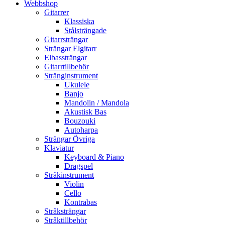
Webbshop
Gitarrer
Klassiska
Stålsträngade
Gitarrsträngar
Strängar Elgitarr
Elbassträngar
Gitarrtillbehör
Stränginstrument
Ukulele
Banjo
Mandolin / Mandola
Akustisk Bas
Bouzouki
Autoharpa
Strängar Övriga
Klaviatur
Keyboard & Piano
Dragspel
Stråkinstrument
Violin
Cello
Kontrabas
Stråksträngar
Stråktillbehör