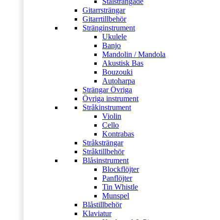
Stålsträngade
Gitarrsträngar
Gitarrtillbehör
Stränginstrument
Ukulele
Banjo
Mandolin / Mandola
Akustisk Bas
Bouzouki
Autoharpa
Strängar Övriga
Övriga instrument
Stråkinstrument
Violin
Cello
Kontrabas
Stråksträngar
Stråktillbehör
Blåsinstrument
Blockflöjter
Panflöjter
Tin Whistle
Munspel
Blåstillbehör
Klaviatur