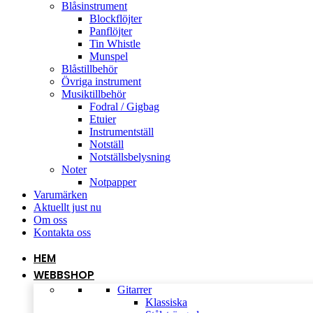
Blåsinstrument
Blockflöjter
Panflöjter
Tin Whistle
Munspel
Blåstillbehör
Övriga instrument
Musiktillbehör
Fodral / Gigbag
Etuier
Instrumentställ
Notställ
Notställsbelysning
Noter
Notpapper
Varumärken
Aktuellt just nu
Om oss
Kontakta oss
HEM
WEBBSHOP
Gitarrer
Klassiska