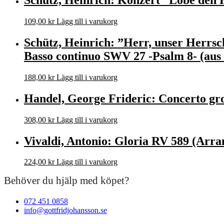
Schütz, Heinrich: Konzert ”Lobe den 
109,00
kr
Lägg till i varukorg
Schütz, Heinrich: ”Herr, unser Herrsc
Basso continuo SWV 27 -Psalm 8- (aus
188,00
kr
Lägg till i varukorg
Handel, George Frideric: Concerto gr
308,00
kr
Lägg till i varukorg
Vivaldi, Antonio: Gloria RV 589 (Arr
224,00
kr
Lägg till i varukorg
Behöver du hjälp med köpet?
072 451 0858
info@gottfridjohansson.se