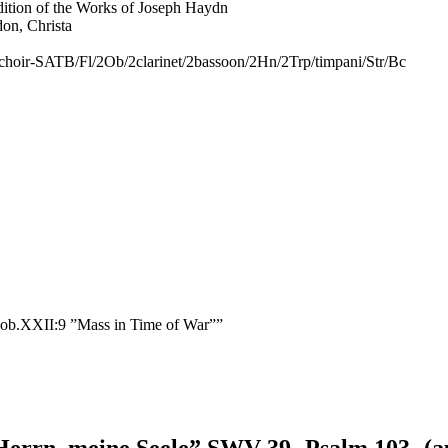
dition of the Works of Joseph Haydn
on, Christa
 choir-SATB/Fl/2Ob/2clarinet/2bassoon/2Hn/2Trp/timpani/Str/Bc
 Hob.XXII:9 ”Mass in Time of War””