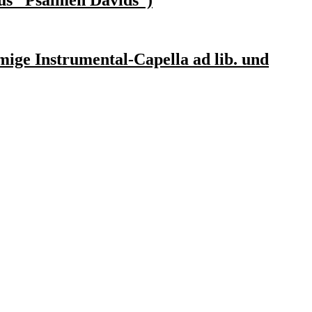
us ”Psalmen Davids”)
mige Instrumental-Capella ad lib. und