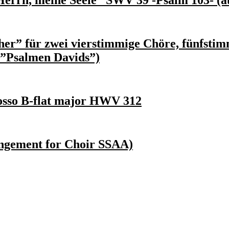
Herrn, meine Seele” SWV 39 -Psalm 103- (a
her” für zwei vierstimmige Chöre, fünfstim
 ”Psalmen Davids”)
osso B-flat major HWV 312
angement for Choir SSAA)