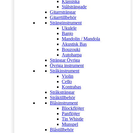
Klassiska
Stålsträngade
Gitarrsträngar
Gitarrtillbehör
Stränginstrument
Ukulele
Banjo
Mandolin / Mandola
Akustisk Bas
Bouzouki
Autoharpa
Strängar Övriga
Övriga instrument
Stråkinstrument
Violin
Cello
Kontrabas
Stråksträngar
Stråktillbehör
Blåsinstrument
Blockflöjter
Panflöjter
Tin Whistle
Munspel
Blåstillbehör