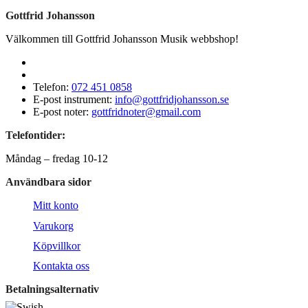
Gottfrid Johansson
Välkommen till Gottfrid Johansson Musik webbshop!
Telefon:
072 451 0858
E-post instrument:
info@gottfridjohansson.se
E-post noter:
gottfridnoter@gmail.com
Telefontider:
Måndag – fredag 10-12
Användbara sidor
Mitt konto
Varukorg
Köpvillkor
Kontakta oss
Betalningsalternativ