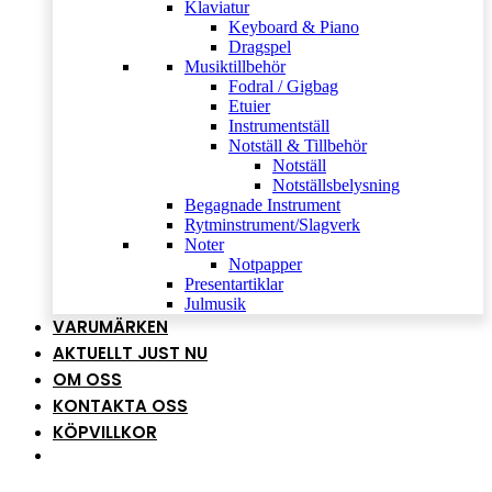
Klaviatur
Keyboard & Piano
Dragspel
Musiktillbehör
Fodral / Gigbag
Etuier
Instrumentställ
Notställ & Tillbehör
Notställ
Notställsbelysning
Begagnade Instrument
Rytminstrument/Slagverk
Noter
Notpapper
Presentartiklar
Julmusik
VARUMÄRKEN
AKTUELLT JUST NU
OM OSS
KONTAKTA OSS
KÖPVILLKOR