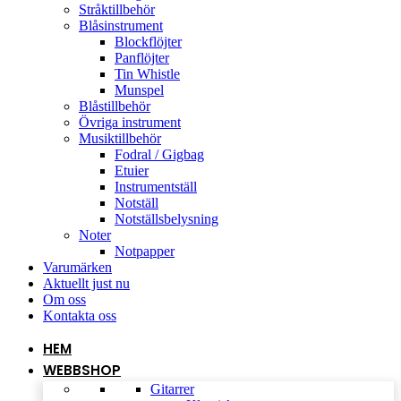
Stråktillbehör
Blåsinstrument
Blockflöjter
Panflöjter
Tin Whistle
Munspel
Blåstillbehör
Övriga instrument
Musiktillbehör
Fodral / Gigbag
Etuier
Instrumentställ
Notställ
Notställsbelysning
Noter
Notpapper
Varumärken
Aktuellt just nu
Om oss
Kontakta oss
HEM
WEBBSHOP
Gitarrer