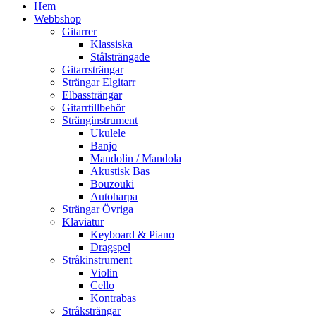
Hem
Webbshop
Gitarrer
Klassiska
Stålsträngade
Gitarrsträngar
Strängar Elgitarr
Elbassträngar
Gitarrtillbehör
Stränginstrument
Ukulele
Banjo
Mandolin / Mandola
Akustisk Bas
Bouzouki
Autoharpa
Strängar Övriga
Klaviatur
Keyboard & Piano
Dragspel
Stråkinstrument
Violin
Cello
Kontrabas
Stråksträngar