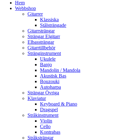
Hem
Webbshop
Gitarrer
Klassiska
Stålsträngade
Gitarrsträngar
Strängar Elgitarr
Elbassträngar
Gitarrtillbehör
Stränginstrument
Ukulele
Banjo
Mandolin / Mandola
Akustisk Bas
Bouzouki
Autoharpa
Strängar Övriga
Klaviatur
Keyboard & Piano
Dragspel
Stråkinstrument
Violin
Cello
Kontrabas
Stråksträngar