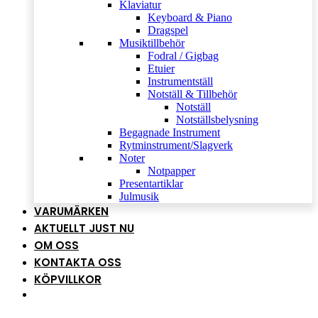
Klaviatur
Keyboard & Piano
Dragspel
Musiktillbehör
Fodral / Gigbag
Etuier
Instrumentställ
Notställ & Tillbehör
Notställ
Notställsbelysning
Begagnade Instrument
Rytminstrument/Slagverk
Noter
Notpapper
Presentartiklar
Julmusik
VARUMÄRKEN
AKTUELLT JUST NU
OM OSS
KONTAKTA OSS
KÖPVILLKOR