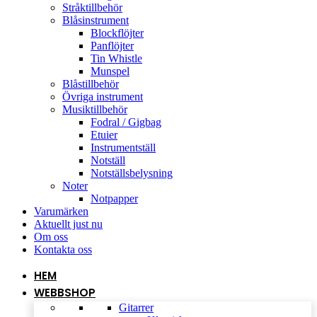
Stråktillbehör
Blåsinstrument
Blockflöjter
Panflöjter
Tin Whistle
Munspel
Blåstillbehör
Övriga instrument
Musiktillbehör
Fodral / Gigbag
Etuier
Instrumentställ
Notställ
Notställsbelysning
Noter
Notpapper
Varumärken
Aktuellt just nu
Om oss
Kontakta oss
HEM
WEBBSHOP
Gitarrer