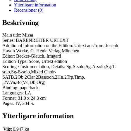
Ytterligare information
Recensioner (0)
Beskrivning
Main title: Missa
Series: BÄRENREITER URTEXT
Additional Information on the Edition: Urtext aus/from: Joseph
Haydn Werke, G. Henle Verlag München
Editor: Becker-Glauch, Irmgard
Edition Type: Score, Urtext edition
Scoring / Instrumentation, Details: Sg-S-solo,Sg-A-solo,Sg-T-
solo,Sg-B-solo,Mixed Choir-
SATB,2Ob,2Clar,2Bassoon,2Hn,2Trp,Timp.
,2V,Va,Bc(Vc,Db,Org)
Binding: paperback
Languages: LA
Format: 31,0 x 24,3 cm
Pages: IV, 204 S.
Ytterligare information
Vikt
0,947 kg