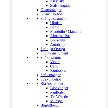
Klassiska
Stålsträngade
Gitarrsträngar
Gitarrtillbehör
Stränginstrument
Ukulele
Banjo
Mandolin / Mandola
Akustisk Bas
Bouzouki
Autoharpa
Strängar Övriga
Övriga instrument
Stråkinstrument
Violin
Cello
Kontrabas
Stråksträngar
Stråktillbehör
Blåsinstrument
Blockflöjter
Panflöjter
Tin Whistle
Munspel
Blåstillbehör