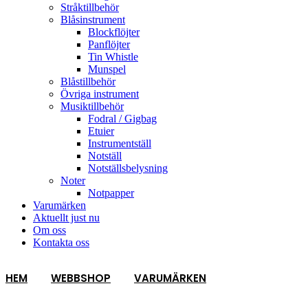
Stråktillbehör
Blåsinstrument
Blockflöjter
Panflöjter
Tin Whistle
Munspel
Blåstillbehör
Övriga instrument
Musiktillbehör
Fodral / Gigbag
Etuier
Instrumentställ
Notställ
Notställsbelysning
Noter
Notpapper
Varumärken
Aktuellt just nu
Om oss
Kontakta oss
HEM
WEBBSHOP
VARUMÄRKEN