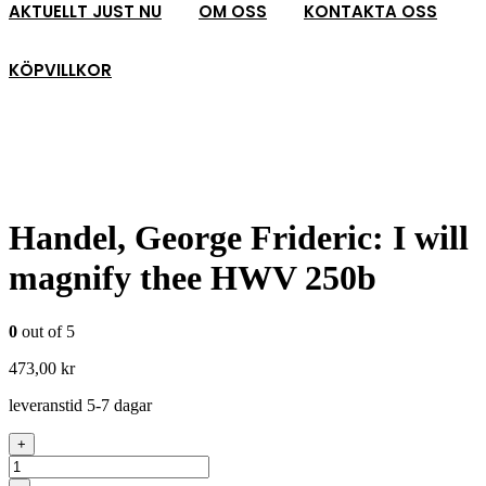
AKTUELLT JUST NU
OM OSS
KONTAKTA OSS
KÖPVILLKOR
Handel, George Frideric: I will
magnify thee HWV 250b
0
out of 5
473,00
kr
leveranstid 5-7 dagar
+
Antal