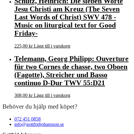
Schütz, Heinrich: Die sieben Worte
Jesu Christi am Kreuz (The Seven
Last Words of Christ) SWV 478 -
Music on liturgical text for Good
Friday-
225,00
kr
Lägg till i varukorg
Telemann, Georg Philipp: Ouverture
für two Cornes de chasse, two Oboen
(Fagotte), Streicher und Basso
continuo D-Dur TWV 55:D21
308,00
kr
Lägg till i varukorg
Behöver du hjälp med köpet?
072 451 0858
info@gottfridjohansson.se