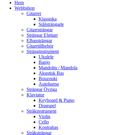
Hem
Webbshop
Gitarrer
Klassiska
Stålsträngade
Gitarrsträngar
Strängar Elgitarr
Elbassträngar
Gitarrtillbehör
Stränginstrument
Ukulele
Banjo
Mandolin / Mandola
Akustisk Bas
Bouzouki
Autoharpa
Strängar Övriga
Klaviatur
Keyboard & Piano
Dragspel
Stråkinstrument
Violin
Cello
Kontrabas
Stråksträngar