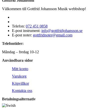
Gottfrid Johansson
Välkommen till Gottfrid Johansson Musik webbshop!
Telefon:
072 451 0858
E-post instrument:
info@gottfridjohansson.se
E-post noter:
gottfridnoter@gmail.com
Telefontider:
Måndag – fredag 10-12
Användbara sidor
Mitt konto
Varukorg
Köpvillkor
Kontakta oss
Betalningsalternativ