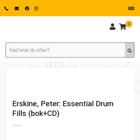
0
Erskine, Peter: Essential Drum
Fills (bok+CD)
0
out