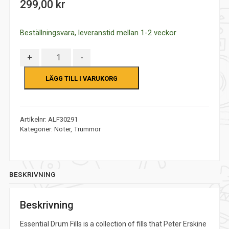
299,00
kr
of
5
Beställningsvara, leveranstid mellan 1-2 veckor
Antal
+
-
LÄGG TILL I VARUKORG
Artikelnr:
ALF30291
Kategorier:
Noter
,
Trummor
BESKRIVNING
Beskrivning
Essential Drum Fills is a collection of fills that Peter Erskine