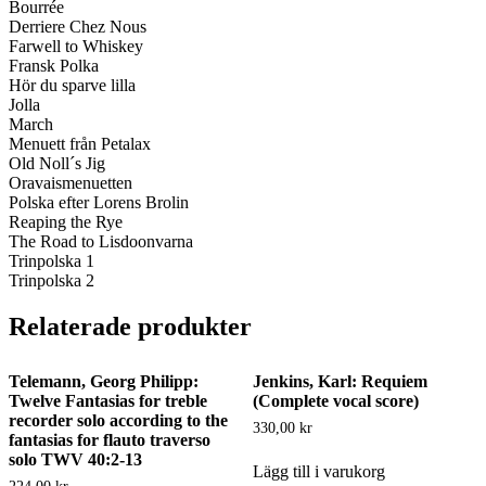
Bourrée
Derriere Chez Nous
Farwell to Whiskey
Fransk Polka
Hör du sparve lilla
Jolla
March
Menuett från Petalax
Old Noll´s Jig
Oravaismenuetten
Polska efter Lorens Brolin
Reaping the Rye
The Road to Lisdoonvarna
Trinpolska 1
Trinpolska 2
Relaterade produkter
Telemann, Georg Philipp:
Jenkins, Karl: Requiem
Twelve Fantasias for treble
(Complete vocal score)
recorder solo according to the
330,00
kr
fantasias for flauto traverso
solo TWV 40:2-13
Lägg till i varukorg