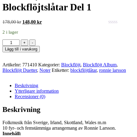
Blockflöjtslåtar Del 1
Det
Det
178,00
kr
148,00
kr
ursprungliga
nuvarande
0
2 i lager
priset
priset
out
var:
är:
of
Antal
+
-
178,00 kr.
148,00 kr.
5
Lägg till i varukorg
Artikelnr:
771410
Kategorier:
Blockflöjt
,
Blockflöjt Album
,
Blockflöjt Duetter
,
Noter
Etiketter:
blockflöjtlåtar
,
ronnie larsson
Beskrivning
Ytterligare information
Recensioner (0)
Beskrivning
Folkmusik från Sverige, Irland, Skottland, Wales m.m
10 fyr- och femstämmiga arrangemang av Ronnie Larsson.
Innehåll: