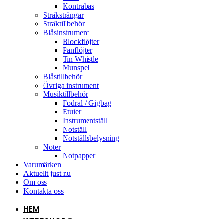
Kontrabas
Stråksträngar
Stråktillbehör
Blåsinstrument
Blockflöjter
Panflöjter
Tin Whistle
Munspel
Blåstillbehör
Övriga instrument
Musiktillbehör
Fodral / Gigbag
Etuier
Instrumentställ
Notställ
Notställsbelysning
Noter
Notpapper
Varumärken
Aktuellt just nu
Om oss
Kontakta oss
HEM