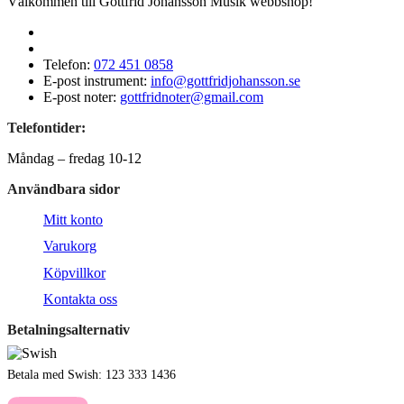
Välkommen till Gottfrid Johansson Musik webbshop!
Telefon:
072 451 0858
E-post instrument:
info@gottfridjohansson.se
E-post noter:
gottfridnoter@gmail.com
Telefontider:
Måndag – fredag 10-12
Användbara sidor
Mitt konto
Varukorg
Köpvillkor
Kontakta oss
Betalningsalternativ
Betala med Swish: 123 333 1436