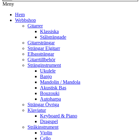
Meny
Hem
Webbshop
Gitarrer
Klassiska
Stålsträngade
Gitarrsträngar
Strängar Elgitarr
Elbassträngar
Gitarrtillbehör
Stränginstrument
Ukulele
Banjo
Mandolin / Mandola
Akustisk Bas
Bouzouki
Autoharpa
Strängar Övriga
Klaviatur
Keyboard & Piano
Dragspel
Stråkinstrument
Violin
Cello