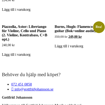
224,00
kr
Lägg till i varukorg
Piazzolla, Astor: Libertango
Burns, Hugh: Flamenco
Rea!
für Violine, Cello und Piano
guitar (Bok+online audio)
(2. Violine, Kontrabass, C+B
Det
Det
350,00
kr
249,00
kr
opt.)
ursprungliga
nuvarande
priset
priset
240,00
kr
Lägg till i varukorg
var:
är:
350,00 kr.
249,00 kr.
Lägg till i varukorg
Behöver du hjälp med köpet?
072 451 0858
info@gottfridjohansson.se
Gottfrid Johansson