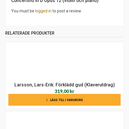
Concertino in D Opus 12 (violin och piano)”
You must be
logged in
to post a review.
RELATERADE PRODUKTER
Larsson, Lars-Erik: Förklädd gud (Klaverutdrag)
319,00
kr
LÄGG TILL I VARUKORG