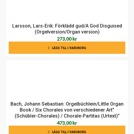
Larsson, Lars-Erik: Förklädd gud/A God Disguised
(Orgelversion/Organ version)
273,00
kr
LÄGG TILL I VARUKORG
Bach, Johann Sebastian: Orgelbüchlein/Little Organ
Book / Six Chorales von verschiedener Art”
(Schübler-Chorales) / Chorale-Partitas (Urtext)”
473,00
kr
LÄGG TILL I VARUKORG