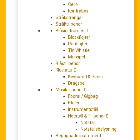
Cello
Det
Det
Kontrabas
99,00
kr
139,00
kr
Stråksträngar
ursprungliga
nuvarande
Stråktillbehör
1 i lager
Blåsinstrument
priset
priset
Blockflöjter
var:
är:
Panflöjter
+
-
LÄGG TILL I VARUKORG
Tin Whistle
139,00 kr.
99,00 kr.
Munspel
Artikelnr:
BOE003560
Blåstillbehör
Kategorier:
Noter
,
Stråkar: Violin, Viola, Cello, Kontrabas
,
Violin
Klaviatur
& Piano/Gitarr/Generalbas
,
Violin klassisk repertoar
Keyboard & Piano
Etiketter:
concertino
,
kuchler
Dragspel
Musiktillbehör
Fodral / Gigbag
BESKRIVNING
Etuier
YTTERLIGARE INFORMATION
Instrumentställ
Notställ & Tillbehör
RECENSIONER (0)
Notställ
Notställsbelysning
Begagnade Instrument
Beskrivning