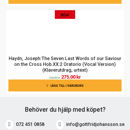
REA!
Haydn, Joseph:The Seven Last Words of our Saviour
on the Cross Hob.XX:2 Oratorio (Vocal Version)
(Klaverutdrag, urtext)
Det
Det
275,00
kr
322,00
kr
ursprungliga
nuvarande
LÄGG TILL I VARUKORG
priset
priset
var:
är:
322,00 kr.
275,00 kr.
Behöver du hjälp med köpet?
072 451 0858
info@gottfridjohansson.se