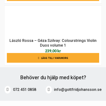
priset
priset
var:
är:
284,00 kr.
175,00 kr.
László Rossa – Géza Szilvay: Colourstrings Violin
Duos volume 1
239,00
kr
LÄGG TILL I VARUKORG
Behöver du hjälp med köpet?
072 451 0858
info@gottfridjohansson.se