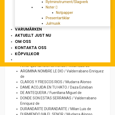
Rytminstrument/Slagverk
Noter
RECENSIONER (0)
Notpapper
Presentartiklar
Beskrivning
Julmusik
VARUMÄRKEN
Transcribed and edited by Benko Dániel
AKTUELLT JUST NU
OM OSS
Innehåll:
KONTAKTA OSS
KÖPVILLKOR
A LAS ARMAS MORISCOTE / Fuenllana Miguel de
AGORA VINIESSE UN VIENTO / Milan Luis de
Amor que tan bien sirviendo / Milan Luis de
ARGIMINA NOMBRE LE DIO / Valderrabano Enriquez
de
CLAROS Y FRESCOS RIOS / Mudarra Alonso
DAME ACOJIDA EN TU HATO / Daza Esteban
DE ANTEQUERA / Fuenllana Miguel de
DONDE SON ESTAS SERRANAS / Valderrabano
Enriquez de
DURANDARTE DURANDARTE / Milan Luis de
DURMIENDO IVA EL SENOR / Mudarra Alonso