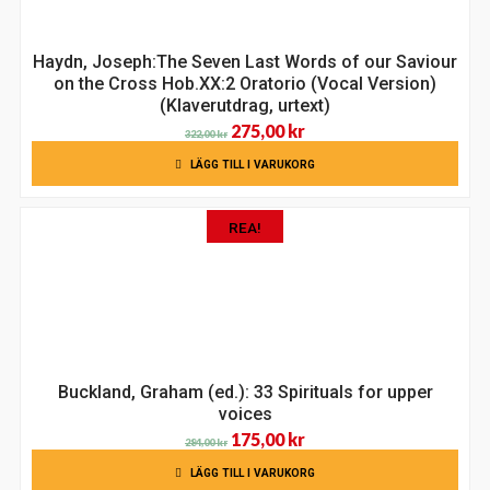
Haydn, Joseph:The Seven Last Words of our Saviour
on the Cross Hob.XX:2 Oratorio (Vocal Version)
(Klaverutdrag, urtext)
Det
Det
275,00
kr
322,00
kr
ursprungliga
nuvarande
LÄGG TILL I VARUKORG
priset
priset
var:
är:
REA!
322,00 kr.
275,00 kr.
Buckland, Graham (ed.): 33 Spirituals for upper
voices
Det
Det
175,00
kr
284,00
kr
ursprungliga
nuvarande
LÄGG TILL I VARUKORG