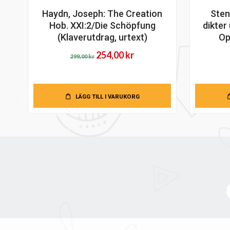
Haydn, Joseph: The Creation
Sten
Hob. XXI:2/Die Schöpfung
dikter
(Klaverutdrag, urtext)
Op
Det
Det
254,00
kr
299,00
kr
ursprungliga
nuvarande
priset
priset
var:
är:
LÄGG TILL I VARUKORG
299,00 kr.
254,00 kr.