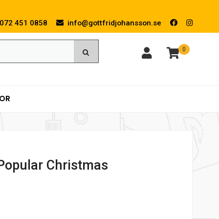
072 451 0858
info@gottfridjohansson.se
0
KOR
 Popular Christmas