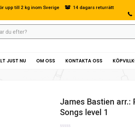
ör upp till 2 kg inom Sverige
14 dagars returrätt
LT JUST NU
OM OSS
KONTAKTA OSS
KÖPVILL
James Bastien arr.:
Songs level 1
0