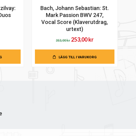
zilvay:
Bach, Johann Sebastian: St.
 Duos
Mark Passion BWV 247,
Vocal Score (Klaverutdrag,
urtext)
Det
Det
253,00
kr
353,00
kr
ursprungliga
nuvarande
priset
priset
G
LÄGG TILL I VARUKORG
var:
är:
353,00 kr.
253,00 kr.
e