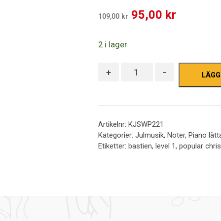
out
Det
Det
95,00
kr
of
109,00
kr
5
ursprungliga
nuvaran
2 i lager
priset
priset
var:
är:
Antal
+
-
LÄGG
109,00 kr.
95,00 kr
Artikelnr:
KJSWP221
Kategorier:
Julmusik
,
Noter
,
Piano lät
Etiketter:
bastien
,
level 1
,
popular chr