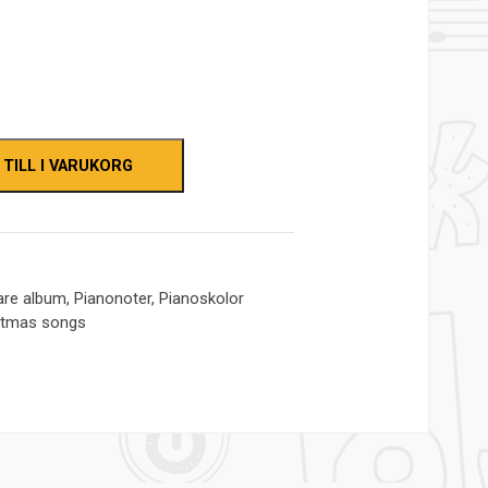
de
 TILL I VARUKORG
.
tare album
,
Pianonoter
,
Pianoskolor
istmas songs