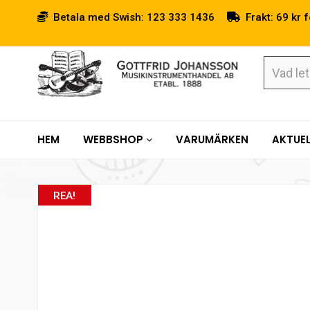
Betala med Swish: 123 333 1436
Frakt: 69 kr f
HEM
WEBBSHOP
VARUMÄRKEN
AKTUEL
REA!