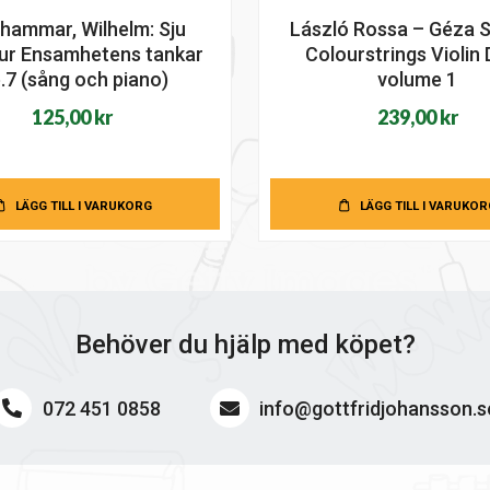
hammar, Wilhelm: Sju
László Rossa – Géza S
 ur Ensamhetens tankar
Colourstrings Violin
.7 (sång och piano)
volume 1
125,00
kr
239,00
kr
LÄGG TILL I VARUKORG
LÄGG TILL I VARUKOR
Behöver du hjälp med köpet?
072 451 0858
info@gottfridjohansson.s