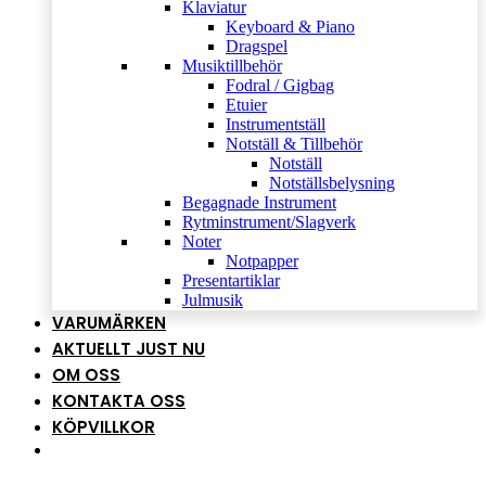
Klaviatur
Keyboard & Piano
Dragspel
Musiktillbehör
Fodral / Gigbag
Etuier
Instrumentställ
Notställ & Tillbehör
Notställ
Notställsbelysning
Begagnade Instrument
Rytminstrument/Slagverk
Noter
Notpapper
Presentartiklar
Julmusik
VARUMÄRKEN
AKTUELLT JUST NU
OM OSS
KONTAKTA OSS
KÖPVILLKOR