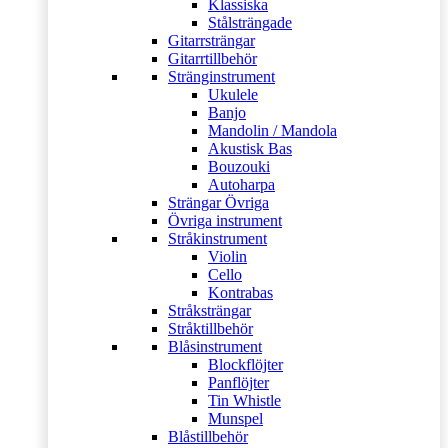
Klassiska
Stålsträngade
Gitarrsträngar
Gitarrtillbehör
Stränginstrument
Ukulele
Banjo
Mandolin / Mandola
Akustisk Bas
Bouzouki
Autoharpa
Strängar Övriga
Övriga instrument
Stråkinstrument
Violin
Cello
Kontrabas
Stråksträngar
Stråktillbehör
Blåsinstrument
Blockflöjter
Panflöjter
Tin Whistle
Munspel
Blåstillbehör