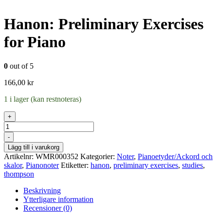
Hanon: Preliminary Exercises
for Piano
0
out of 5
166,00
kr
1 i lager (kan restnoteras)
+
Antal
-
Lägg till i varukorg
Artikelnr:
WMR000352
Kategorier:
Noter
,
Pianoetyder/Ackord och
skalor
,
Pianonoter
Etiketter:
hanon
,
preliminary exercises
,
studies
,
thompson
Beskrivning
Ytterligare information
Recensioner (0)