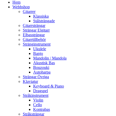
Hem
Webbshop
Gitarrer
Klassiska
Stålsträngade
Gitarrsträngar
Strängar Elgitarr
Elbassträngar
Gitarrtillbehör
Stränginstrument
Ukulele
Banjo
Mandolin / Mandola
Akustisk Bas
Bouzouki
Autoharpa
Strängar Övriga
Klaviatur
Keyboard & Piano
Dragspel
Stråkinstrument
Violin
Cello
Kontrabas
Stråksträngar