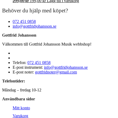
Det
Det
299,00
kr
199,00
kr
Lägg till i varukorg
ursprungliga
nuvarande
Behöver du hjälp med köpet?
priset
priset
var:
är:
299,00 kr.
199,00 kr.
072 451 0858
info@gottfridjohansson.se
Gottfrid Johansson
Välkommen till Gottfrid Johansson Musik webbshop!
Telefon:
072 451 0858
E-post instrument:
info@gottfridjohansson.se
E-post noter:
gottfridnoter@gmail.com
Telefontider:
Måndag – fredag 10-12
Användbara sidor
Mitt konto
Varukorg