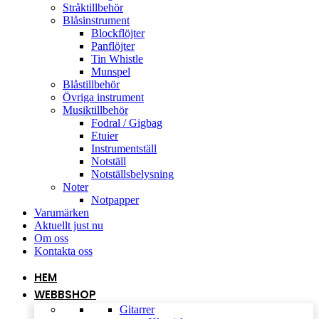
Stråktillbehör
Blåsinstrument
Blockflöjter
Panflöjter
Tin Whistle
Munspel
Blåstillbehör
Övriga instrument
Musiktillbehör
Fodral / Gigbag
Etuier
Instrumentställ
Notställ
Notställsbelysning
Noter
Notpapper
Varumärken
Aktuellt just nu
Om oss
Kontakta oss
HEM
WEBBSHOP
Gitarrer