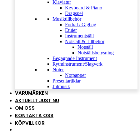
Klaviatur
Keyboard & Piano
Dragspel
Musiktillbehör
Fodral / Gigbag
Etuier
Instrumentställ
Notställ & Tillbehör
Notställ
Notställsbelysning
Begagnade Instrument
Rytminstrument/Slagverk
Noter
Notpapper
Presentartiklar
Julmusik
VARUMÄRKEN
AKTUELLT JUST NU
OM OSS
KONTAKTA OSS
KÖPVILLKOR