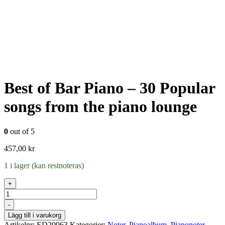
Best of Bar Piano – 30 Popular
songs from the piano lounge
0
out of 5
457,00
kr
1 i lager (kan restnoteras)
+
Antal
-
Lägg till i varukorg
Artikelnr:
ED20963
Kategorier:
Noter
,
Pianoalbum
,
Pianonoter