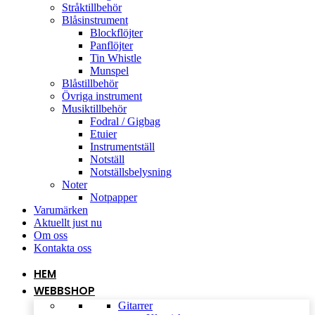
Stråktillbehör
Blåsinstrument
Blockflöjter
Panflöjter
Tin Whistle
Munspel
Blåstillbehör
Övriga instrument
Musiktillbehör
Fodral / Gigbag
Etuier
Instrumentställ
Notställ
Notställsbelysning
Noter
Notpapper
Varumärken
Aktuellt just nu
Om oss
Kontakta oss
HEM
WEBBSHOP
Gitarrer