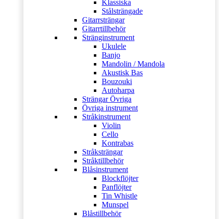
Klassiska
Stålsträngade
Gitarrsträngar
Gitarrtillbehör
Stränginstrument
Ukulele
Banjo
Mandolin / Mandola
Akustisk Bas
Bouzouki
Autoharpa
Strängar Övriga
Övriga instrument
Stråkinstrument
Violin
Cello
Kontrabas
Stråksträngar
Stråktillbehör
Blåsinstrument
Blockflöjter
Panflöjter
Tin Whistle
Munspel
Blåstillbehör