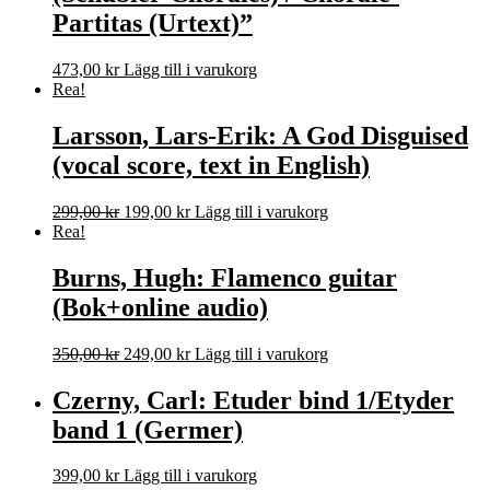
Partitas (Urtext)”
473,00
kr
Lägg till i varukorg
Rea!
Larsson, Lars-Erik: A God Disguised
(vocal score, text in English)
Det
Det
299,00
kr
199,00
kr
Lägg till i varukorg
ursprungliga
nuvarande
Rea!
priset
priset
var:
är:
Burns, Hugh: Flamenco guitar
299,00 kr.
199,00 kr.
(Bok+online audio)
Det
Det
350,00
kr
249,00
kr
Lägg till i varukorg
ursprungliga
nuvarande
priset
priset
Czerny, Carl: Etuder bind 1/Etyder
var:
är:
band 1 (Germer)
350,00 kr.
249,00 kr.
399,00
kr
Lägg till i varukorg