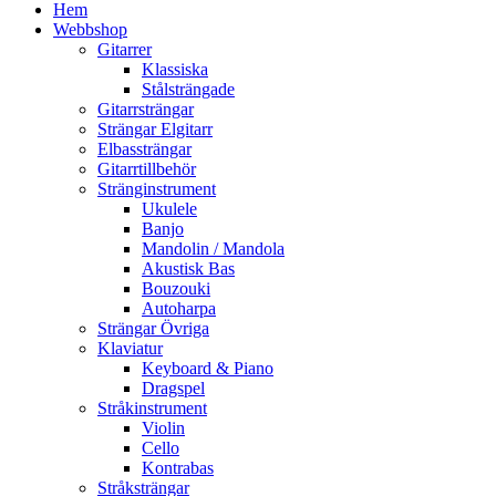
Hem
Webbshop
Gitarrer
Klassiska
Stålsträngade
Gitarrsträngar
Strängar Elgitarr
Elbassträngar
Gitarrtillbehör
Stränginstrument
Ukulele
Banjo
Mandolin / Mandola
Akustisk Bas
Bouzouki
Autoharpa
Strängar Övriga
Klaviatur
Keyboard & Piano
Dragspel
Stråkinstrument
Violin
Cello
Kontrabas
Stråksträngar