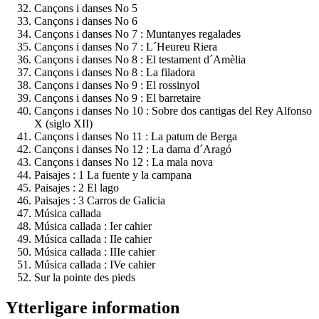
Cançons i danses No 5
Cançons i danses No 6
Cançons i danses No 7 : Muntanyes regalades
Cançons i danses No 7 : L´Heureu Riera
Cançons i danses No 8 : El testament d´Amèlia
Cançons i danses No 8 : La filadora
Cançons i danses No 9 : El rossinyol
Cançons i danses No 9 : El barretaire
Cançons i danses No 10 : Sobre dos cantigas del Rey Alfonso
X (siglo XII)
Cançons i danses No 11 : La patum de Berga
Cançons i danses No 12 : La dama d´Aragó
Cançons i danses No 12 : La mala nova
Paisajes : 1 La fuente y la campana
Paisajes : 2 El lago
Paisajes : 3 Carros de Galicia
Música callada
Música callada : Ier cahier
Música callada : IIe cahier
Música callada : IIIe cahier
Música callada : IVe cahier
Sur la pointe des pieds
Ytterligare information