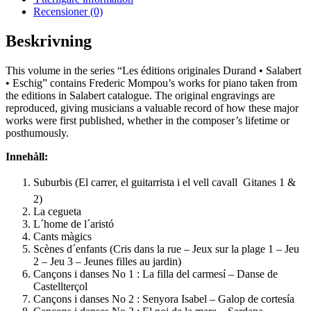
Recensioner (0)
Beskrivning
This volume in the series “Les éditions originales Durand • Salabert
• Eschig” contains Frederic Mompou’s works for piano taken from
the editions in Salabert catalogue. The original engravings are
reproduced, giving musicians a valuable record of how these major
works were first published, whether in the composer’s lifetime or
posthumously.
Innehåll:
Suburbis (El carrer, el guitarrista i el vell cavall  Gitanes 1 &
2)
La cegueta
L´home de l´aristó
Cants màgics
Scènes d´enfants (Cris dans la rue – Jeux sur la plage 1 – Jeu
2 – Jeu 3 – Jeunes filles au jardin)
Cançons i danses No 1 : La filla del carmesí – Danse de
Castellterçol
Cançons i danses No 2 : Senyora Isabel – Galop de cortesía