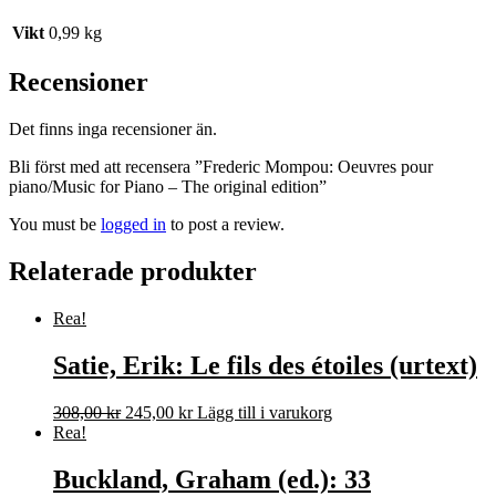
Vikt
0,99 kg
Recensioner
Det finns inga recensioner än.
Bli först med att recensera ”Frederic Mompou: Oeuvres pour
piano/Music for Piano – The original edition”
You must be
logged in
to post a review.
Relaterade produkter
Rea!
Satie, Erik: Le fils des étoiles (urtext)
Det
Det
308,00
kr
245,00
kr
Lägg till i varukorg
ursprungliga
nuvarande
Rea!
priset
priset
var:
är:
Buckland, Graham (ed.): 33
308,00 kr.
245,00 kr.