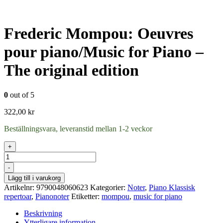
Frederic Mompou: Oeuvres
pour piano/Music for Piano –
The original edition
0
out of 5
322,00
kr
Beställningsvara, leveranstid mellan 1-2 veckor
+
Antal
-
Lägg till i varukorg
Artikelnr:
9790048060623
Kategorier:
Noter
,
Piano Klassisk
repertoar
,
Pianonoter
Etiketter:
mompou
,
music for piano
Beskrivning
Ytterligare information