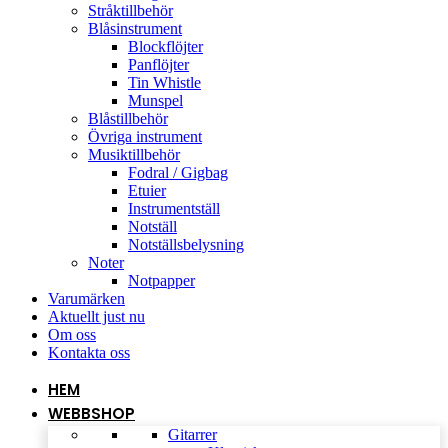
Stråktillbehör
Blåsinstrument
Blockflöjter
Panflöjter
Tin Whistle
Munspel
Blåstillbehör
Övriga instrument
Musiktillbehör
Fodral / Gigbag
Etuier
Instrumentställ
Notställ
Notställsbelysning
Noter
Notpapper
Varumärken
Aktuellt just nu
Om oss
Kontakta oss
HEM
WEBBSHOP
Gitarrer