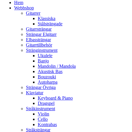
Hem
Webbshop
Gitarrer
Klassiska
Stålsträngade
Gitarrsträngar
Strängar Elgitarr
Elbassträngar
Gitarrtillbehör
Stränginstrument
Ukulele
Banjo
Mandolin / Mandola
Akustisk Bas
Bouzouki
Autoharpa
Strängar Övriga
Klaviatur
Keyboard & Piano
Dragspel
Stråkinstrument
Violin
Cello
Kontrabas
Stråksträngar