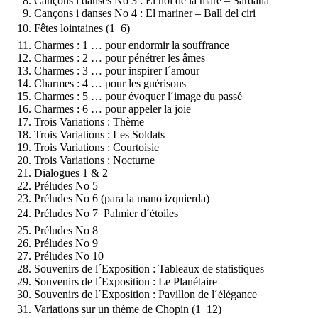
Cançons i danses No 3 : El noi de la mare – Sardana
Cançons i danses No 4 : El mariner – Ball del ciri
Fêtes lointaines (1  6)
Charmes : 1 … pour endormir la souffrance
Charmes : 2 … pour pénétrer les âmes
Charmes : 3 … pour inspirer l´amour
Charmes : 4 … pour les guérisons
Charmes : 5 … pour évoquer l´image du passé
Charmes : 6 … pour appeler la joie
Trois Variations : Thème
Trois Variations : Les Soldats
Trois Variations : Courtoisie
Trois Variations : Nocturne
Dialogues 1 & 2
Préludes No 5
Préludes No 6 (para la mano izquierda)
Préludes No 7  Palmier d´étoiles
Préludes No 8
Préludes No 9
Préludes No 10
Souvenirs de l´Exposition : Tableaux de statistiques
Souvenirs de l´Exposition : Le Planétaire
Souvenirs de l´Exposition : Pavillon de l´élégance
Variations sur un thème de Chopin (1  12)