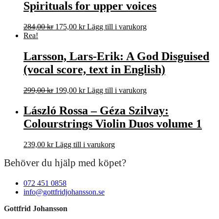
Spirituals for upper voices
Det
Det
284,00
kr
175,00
kr
Lägg till i varukorg
ursprungliga
nuvarande
Rea!
priset
priset
var:
är:
Larsson, Lars-Erik: A God Disguised
284,00 kr.
175,00 kr.
(vocal score, text in English)
Det
Det
299,00
kr
199,00
kr
Lägg till i varukorg
ursprungliga
nuvarande
priset
priset
László Rossa – Géza Szilvay:
var:
är:
Colourstrings Violin Duos volume 1
299,00 kr.
199,00 kr.
239,00
kr
Lägg till i varukorg
Behöver du hjälp med köpet?
072 451 0858
info@gottfridjohansson.se
Gottfrid Johansson