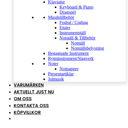
Klaviatur
Keyboard & Piano
Dragspel
Musiktillbehör
Fodral / Gigbag
Etuier
Instrumentställ
Notställ & Tillbehör
Notställ
Notställsbelysning
Begagnade Instrument
Rytminstrument/Slagverk
Noter
Notpapper
Presentartiklar
Julmusik
VARUMÄRKEN
AKTUELLT JUST NU
OM OSS
KONTAKTA OSS
KÖPVILLKOR