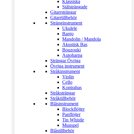
Klassiska
Stålsträngade
Gitarrsträngar
Gitarrtillbehör
Stränginstrument
Ukulele
Banjo
Mandolin / Mandola
Akustisk Bas
Bouzouki
Autoharpa
Strängar Övriga
Övriga instrument
Stråkinstrument
Violin
Cello
Kontrabas
Stråksträngar
Stråktillbehör
Blåsinstrument
Blockflöjter
Panflöjter
Tin Whistle
Munspel
Blåstillbehör