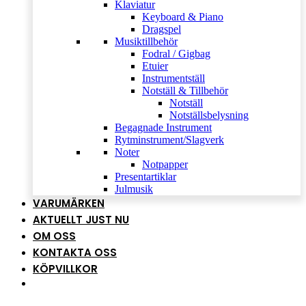
Klaviatur
Keyboard & Piano
Dragspel
Musiktillbehör
Fodral / Gigbag
Etuier
Instrumentställ
Notställ & Tillbehör
Notställ
Notställsbelysning
Begagnade Instrument
Rytminstrument/Slagverk
Noter
Notpapper
Presentartiklar
Julmusik
VARUMÄRKEN
AKTUELLT JUST NU
OM OSS
KONTAKTA OSS
KÖPVILLKOR