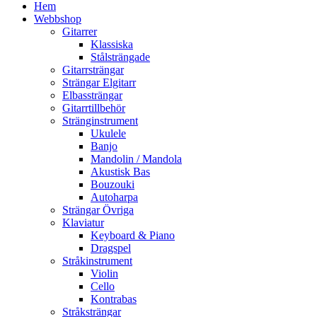
Hem
Webbshop
Gitarrer
Klassiska
Stålsträngade
Gitarrsträngar
Strängar Elgitarr
Elbassträngar
Gitarrtillbehör
Stränginstrument
Ukulele
Banjo
Mandolin / Mandola
Akustisk Bas
Bouzouki
Autoharpa
Strängar Övriga
Klaviatur
Keyboard & Piano
Dragspel
Stråkinstrument
Violin
Cello
Kontrabas
Stråksträngar