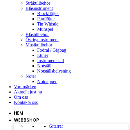
Stråktillbehör
Blåsinstrument
Blockflöjter
Panflöjter
Tin Whistle
Munspel
Blåstillbehör
Övriga instrument
Musiktillbehör
Fodral / Gigbag
Etuier
Instrumentställ
Notställ
Notställsbelysning
Noter
Notpapper
Varumärken
Aktuellt just nu
Om oss
Kontakta oss
HEM
WEBBSHOP
Gitarrer