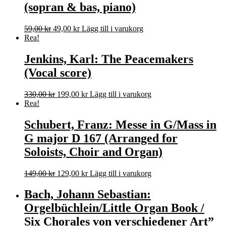
(sopran & bas, piano)
Det
Det
59,00
kr
49,00
kr
Lägg till i varukorg
ursprungliga
nuvarande
Rea!
priset
priset
var:
är:
Jenkins, Karl: The Peacemakers
59,00 kr.
49,00 kr.
(Vocal score)
Det
Det
330,00
kr
199,00
kr
Lägg till i varukorg
ursprungliga
nuvarande
Rea!
priset
priset
var:
är:
Schubert, Franz: Messe in G/Mass in
330,00 kr.
199,00 kr.
G major D 167 (Arranged for
Soloists, Choir and Organ)
Det
Det
149,00
kr
129,00
kr
Lägg till i varukorg
ursprungliga
nuvarande
priset
priset
Bach, Johann Sebastian:
var:
är:
Orgelbüchlein/Little Organ Book /
149,00 kr.
129,00 kr.
Six Chorales von verschiedener Art”