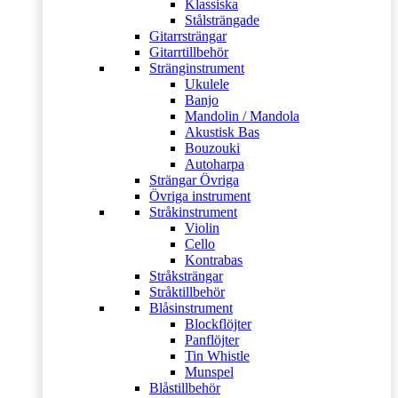
Klassiska
Stålsträngade
Gitarrsträngar
Gitarrtillbehör
Stränginstrument
Ukulele
Banjo
Mandolin / Mandola
Akustisk Bas
Bouzouki
Autoharpa
Strängar Övriga
Övriga instrument
Stråkinstrument
Violin
Cello
Kontrabas
Stråksträngar
Stråktillbehör
Blåsinstrument
Blockflöjter
Panflöjter
Tin Whistle
Munspel
Blåstillbehör