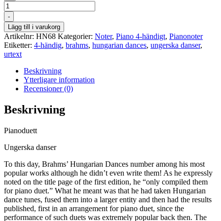
Antal
-
Lägg till i varukorg
Artikelnr:
HN68
Kategorier:
Noter
,
Piano 4-händigt
,
Pianonoter
Etiketter:
4-händig
,
brahms
,
hungarian dances
,
ungerska danser
,
urtext
Beskrivning
Ytterligare information
Recensioner (0)
Beskrivning
Pianoduett
Ungerska danser
To this day, Brahms’ Hungarian Dances number among his most
popular works although he didn’t even write them! As he expressly
noted on the title page of the first edition, he “only compiled them
for piano duet.” What he meant was that he had taken Hungarian
dance tunes, fused them into a larger entity and then had the results
published, first in an arrangement for piano duet, since the
performance of such duets was extremely popular back then. The