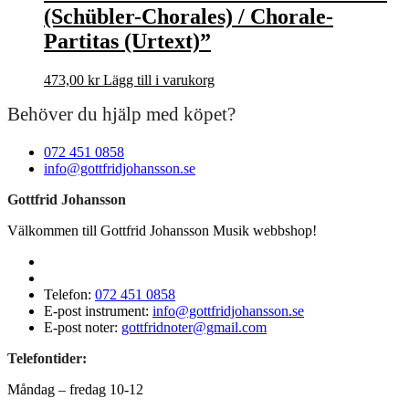
(Schübler-Chorales) / Chorale-
Partitas (Urtext)”
473,00
kr
Lägg till i varukorg
Behöver du hjälp med köpet?
072 451 0858
info@gottfridjohansson.se
Gottfrid Johansson
Välkommen till Gottfrid Johansson Musik webbshop!
Telefon:
072 451 0858
E-post instrument:
info@gottfridjohansson.se
E-post noter:
gottfridnoter@gmail.com
Telefontider:
Måndag – fredag 10-12