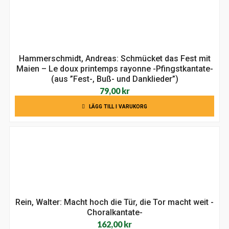
Hammerschmidt, Andreas: Schmücket das Fest mit
Maien – Le doux printemps rayonne -Pfingstkantate-
(aus ”Fest-, Buß- und Danklieder”)
79,00
kr
LÄGG TILL I VARUKORG
Rein, Walter: Macht hoch die Tür, die Tor macht weit -
Choralkantate-
162,00
kr