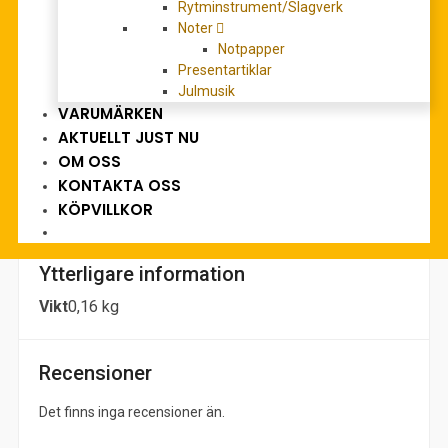
Rytminstrument/Slagverk
Beskrivning
Noter
Notpapper
Main title: Nun freut euch, lieben Christen gmein
Presentartiklar
Subtitle: Partita
Julmusik
Series: Musik für Blechbläser und Tasteninstrumente
VARUMÄRKEN
Edition Type: score
AKTUELLT JUST NU
Scoring / Instrumentation, Details: 2Trp/2trombone/Org
OM OSS
Binding: Stapled
KONTAKTA OSS
Format: 30,0 x 23,0 cm
KÖPVILLKOR
Ytterligare information
Vikt
0,16 kg
Recensioner
Det finns inga recensioner än.