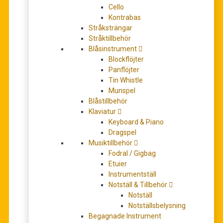
0
out of 5
Cello
Kontrabas
Stråksträngar
203,00
kr
Stråktillbehör
Blåsinstrument
Blockflöjter
leveranstid 5-7 dagar
Panflöjter
Tin Whistle
Antal
+
-
Munspel
Blåstillbehör
LÄGG TILL I VARUKORG
Klaviatur
Keyboard & Piano
Artikelnr:
BA6489
Dragspel
Kategori:
Partitur/Studiepartitur
Musiktillbehör
Fodral / Gigbag
Etuier
BESKRIVNING
Instrumentställ
Notställ & Tillbehör
YTTERLIGARE INFORMATION
Notställ
Notställsbelysning
RECENSIONER (0)
Begagnade Instrument