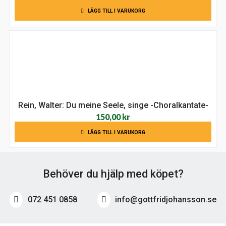
LÄGG TILL I VARUKORG
Rein, Walter: Du meine Seele, singe -Choralkantate-
150,00
kr
LÄGG TILL I VARUKORG
Behöver du hjälp med köpet?
072 451 0858
info@gottfridjohansson.se