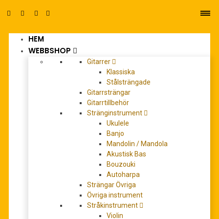
HEM
0
WEBBSHOP
Gitarrer
Klassiska
Stålsträngade
Gitarrsträngar
Gitarrtillbehör
Stränginstrument
Ukulele
Banjo
Mandolin / Mandola
Akustisk Bas
Bouzouki
Wenzel, Eberhard: Nun freut euch,
Autoharpa
Strängar Övriga
lieben Christen gmein (1978) -
Övriga instrument
Partita-
Stråkinstrument
Violin