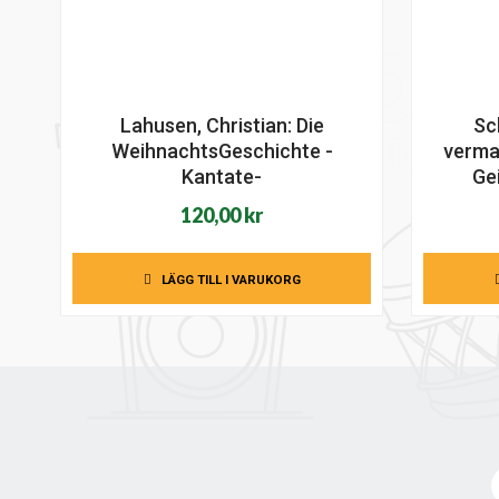
Lahusen, Christian: Die
Sc
WeihnachtsGeschichte -
verma
Kantate-
Gei
120,00
kr
LÄGG TILL I VARUKORG