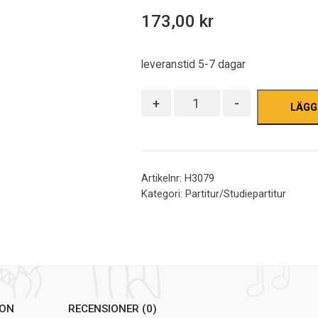
out
173,00
kr
of
5
leveranstid 5-7 dagar
Antal
+
-
LÄGG
Artikelnr:
H3079
Kategori:
Partitur/Studiepartitur
ION
RECENSIONER (0)