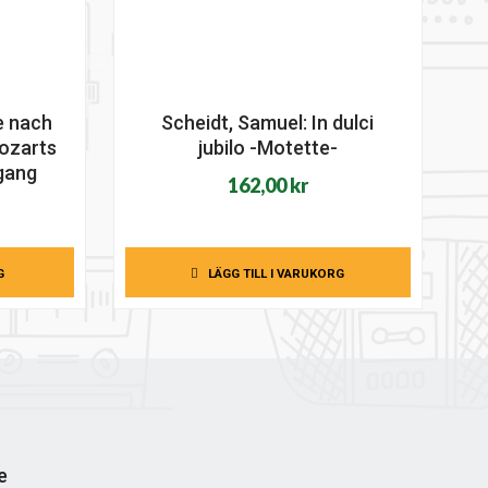
te nach
Scheidt, Samuel: In dulci
ozarts
jubilo -Motette-
gang
162,00
kr
G
LÄGG TILL I VARUKORG
e