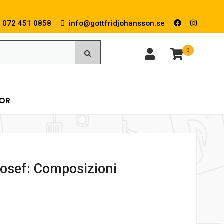
072 451 0858
info@gottfridjohansson.se
0
KOR
Josef: Composizioni