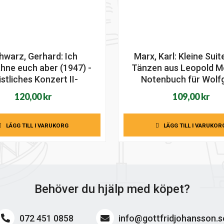
hwarz, Gerhard: Ich
Marx, Karl: Kleine Sui
hne euch aber (1947) -
Tänzen aus Leopold M
stliches Konzert II-
Notenbuch für Wolf
120,00
kr
109,00
kr
LÄGG TILL I VARUKORG
LÄGG TILL I VARUKOR
Behöver du hjälp med köpet?
072 451 0858
info@gottfridjohansson.s