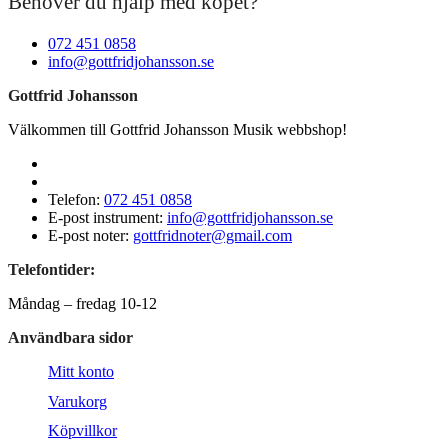
Behöver du hjälp med köpet?
072 451 0858
info@gottfridjohansson.se
Gottfrid Johansson
Välkommen till Gottfrid Johansson Musik webbshop!
Telefon:
072 451 0858
E-post instrument:
info@gottfridjohansson.se
E-post noter:
gottfridnoter@gmail.com
Telefontider:
Måndag – fredag 10-12
Användbara sidor
Mitt konto
Varukorg
Köpvillkor