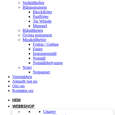
Stråktillbehör
Blåsinstrument
Blockflöjter
Panflöjter
Tin Whistle
Munspel
Blåstillbehör
Övriga instrument
Musiktillbehör
Fodral / Gigbag
Etuier
Instrumentställ
Notställ
Notställsbelysning
Noter
Notpapper
Varumärken
Aktuellt just nu
Om oss
Kontakta oss
HEM
WEBBSHOP
Gitarrer