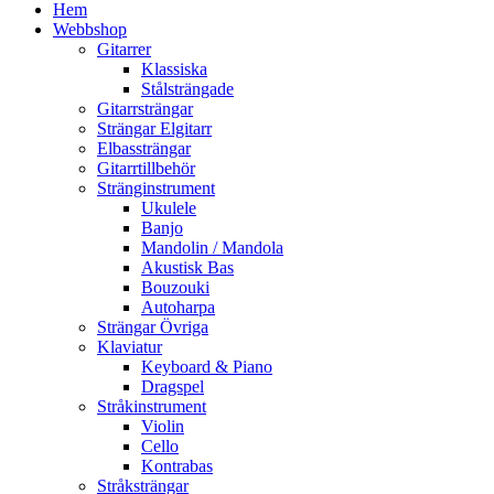
Hem
Webbshop
Gitarrer
Klassiska
Stålsträngade
Gitarrsträngar
Strängar Elgitarr
Elbassträngar
Gitarrtillbehör
Stränginstrument
Ukulele
Banjo
Mandolin / Mandola
Akustisk Bas
Bouzouki
Autoharpa
Strängar Övriga
Klaviatur
Keyboard & Piano
Dragspel
Stråkinstrument
Violin
Cello
Kontrabas
Stråksträngar