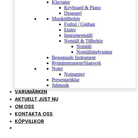
Klaviatur
Keyboard & Piano
Dragspel
Musiktillbehör
Fodral / Gigbag
Etuier
Instrumentställ
Notställ & Tillbehör
Notställ
Notställsbelysning
Begagnade Instrument
Rytminstrument/Slagverk
Noter
Notpapper
Presentartiklar
Julmusik
VARUMÄRKEN
AKTUELLT JUST NU
OM OSS
KONTAKTA OSS
KÖPVILLKOR