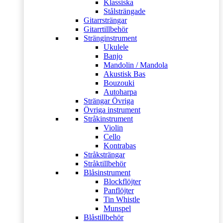
Klassiska
Stålsträngade
Gitarrsträngar
Gitarrtillbehör
Stränginstrument
Ukulele
Banjo
Mandolin / Mandola
Akustisk Bas
Bouzouki
Autoharpa
Strängar Övriga
Övriga instrument
Stråkinstrument
Violin
Cello
Kontrabas
Stråksträngar
Stråktillbehör
Blåsinstrument
Blockflöjter
Panflöjter
Tin Whistle
Munspel
Blåstillbehör