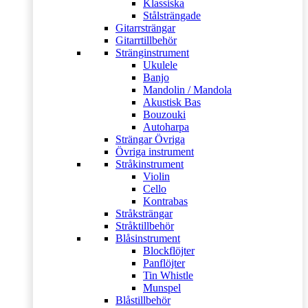
Klassiska
Stålsträngade
Gitarrsträngar
Gitarrtillbehör
Stränginstrument
Ukulele
Banjo
Mandolin / Mandola
Akustisk Bas
Bouzouki
Autoharpa
Strängar Övriga
Övriga instrument
Stråkinstrument
Violin
Cello
Kontrabas
Stråksträngar
Stråktillbehör
Blåsinstrument
Blockflöjter
Panflöjter
Tin Whistle
Munspel
Blåstillbehör