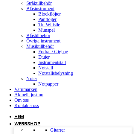
Stråktillbehör
Blåsinstrument
Blockflöjter
Panflöjter
Tin Whistle
Munspel
Blåstillbehör
Övriga instrument
Musiktillbehör
Fodral / Gigbag
Etuier
Instrumentställ
Notställ
Notställsbelysning
Noter
Notpapper
Varumärken
Aktuellt just nu
Om oss
Kontakta oss
HEM
WEBBSHOP
Gitarrer