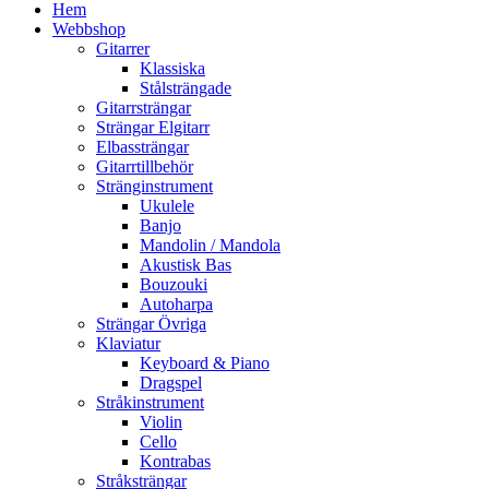
Hem
Webbshop
Gitarrer
Klassiska
Stålsträngade
Gitarrsträngar
Strängar Elgitarr
Elbassträngar
Gitarrtillbehör
Stränginstrument
Ukulele
Banjo
Mandolin / Mandola
Akustisk Bas
Bouzouki
Autoharpa
Strängar Övriga
Klaviatur
Keyboard & Piano
Dragspel
Stråkinstrument
Violin
Cello
Kontrabas
Stråksträngar