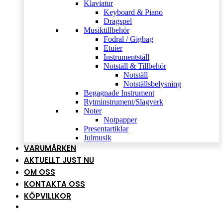
Klaviatur
Keyboard & Piano
Dragspel
Musiktillbehör
Fodral / Gigbag
Etuier
Instrumentställ
Notställ & Tillbehör
Notställ
Notställsbelysning
Begagnade Instrument
Rytminstrument/Slagverk
Noter
Notpapper
Presentartiklar
Julmusik
VARUMÄRKEN
AKTUELLT JUST NU
OM OSS
KONTAKTA OSS
KÖPVILLKOR