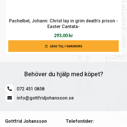
Pachelbel, Johann: Christ lay in grim death’s prison -
Easter Cantata-
293,00
kr
LÄGG TILL I VARUKORG
Behöver du hjälp med köpet?
072 451 0858
info@gottfridjohansson.se
Gottfrid Johansson
Telefontider: