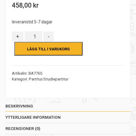
out
458,00
kr
of
5
leveranstid 5-7 dagar
Antal
+
-
LÄGG TILL I VARUKORG
Artikelnr:
BA7765
Kategori:
Partitur/Studiepartitur
BESKRIVNING
YTTERLIGARE INFORMATION
RECENSIONER (0)