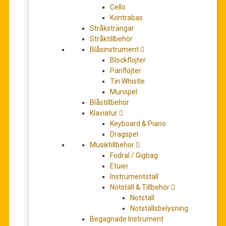
Cello
leveranstid 5-7 dagar
Kontrabas
Stråksträngar
Stråktillbehör
+
Blåsinstrument
Antal
Blockflöjter
Panflöjter
-
Tin Whistle
Munspel
LÄGG TILL
Blåstillbehör
I
Klaviatur
VARUKORG
Keyboard & Piano
Dragspel
Artikelnr:
H5270
Musiktillbehör
Kategori:
Fodral / Gigbag
Partitur/Studiepartitur
Etuier
Instrumentställ
Notställ & Tillbehör
BESKRIVNING
Notställ
YTTERLIGARE INFORMATION
Notställsbelysning
Begagnade Instrument
RECENSIONER (0)