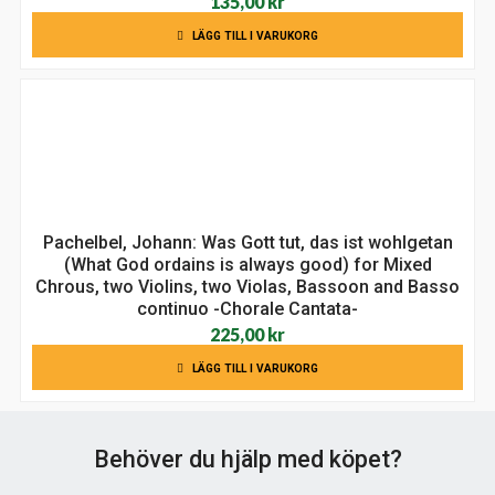
135,00
kr
LÄGG TILL I VARUKORG
Pachelbel, Johann: Was Gott tut, das ist wohlgetan
(What God ordains is always good) for Mixed
Chrous, two Violins, two Violas, Bassoon and Basso
continuo -Chorale Cantata-
225,00
kr
LÄGG TILL I VARUKORG
Behöver du hjälp med köpet?