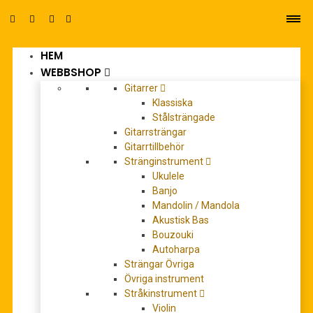
HEM
0
WEBBSHOP
Gitarrer
Klassiska
Stålsträngade
Gitarrsträngar
Gitarrtillbehör
Rejcha,
Stränginstrument
Ukulele
Antonín:
Banjo
Symphonie
Mandolin / Mandola
Akustisk Bas
Es-Dur op. 41
Bouzouki
Autoharpa
0
out of 5
Strängar Övriga
Övriga instrument
Stråkinstrument
225,00
kr
Violin