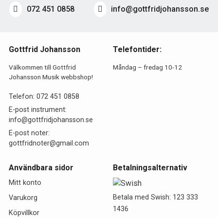
072 451 0858
info@gottfridjohansson.se
Gottfrid Johansson
Telefontider:
Välkommen till Gottfrid
Måndag – fredag 10-12
Johansson Musik webbshop!
Telefon:
072 451 0858
E-post instrument:
info@gottfridjohansson.se
E-post noter:
gottfridnoter@gmail.com
Användbara sidor
Betalningsalternativ
Mitt konto
Betala med Swish: 123 333
Varukorg
1436
Köpvillkor