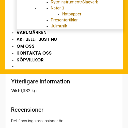
Rytminstrument/Slagverk
Noter
Notpapper
Beskrivning
Presentartiklar
Julmusik
Main title: Symphony
VARUMÄRKEN
Series: Musica Antiqua Bohemica I/76
AKTUELLT JUST NU
Edition Type: score
Scoring / Instrumentation, Details:
OM OSS
Fl/2Ob/2bassoon/2Hn/timpani/Str
KONTAKTA OSS
Format: 31,0 x 23,5 cm
KÖPVILLKOR
Ytterligare information
Vikt
0,382 kg
Recensioner
Det finns inga recensioner än.