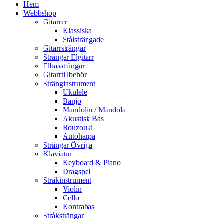
Hem
Webbshop
Gitarrer
Klassiska
Stålsträngade
Gitarrsträngar
Strängar Elgitarr
Elbassträngar
Gitarrtillbehör
Stränginstrument
Ukulele
Banjo
Mandolin / Mandola
Akustisk Bas
Bouzouki
Autoharpa
Strängar Övriga
Klaviatur
Keyboard & Piano
Dragspel
Stråkinstrument
Violin
Cello
Kontrabas
Stråksträngar