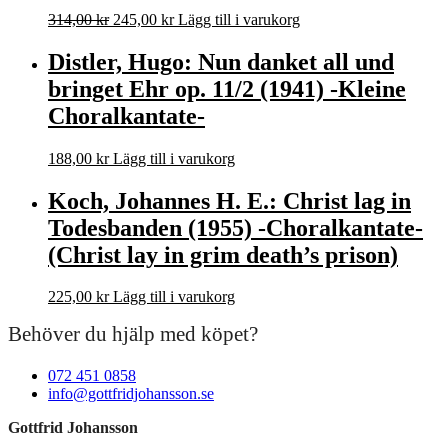
Det
Det
314,00
kr
245,00
kr
Lägg till i varukorg
ursprungliga
nuvarande
priset
priset
Distler, Hugo: Nun danket all und
var:
är:
bringet Ehr op. 11/2 (1941) -Kleine
314,00 kr.
245,00 kr.
Choralkantate-
188,00
kr
Lägg till i varukorg
Koch, Johannes H. E.: Christ lag in
Todesbanden (1955) -Choralkantate-
(Christ lay in grim death’s prison)
225,00
kr
Lägg till i varukorg
Behöver du hjälp med köpet?
072 451 0858
info@gottfridjohansson.se
Gottfrid Johansson