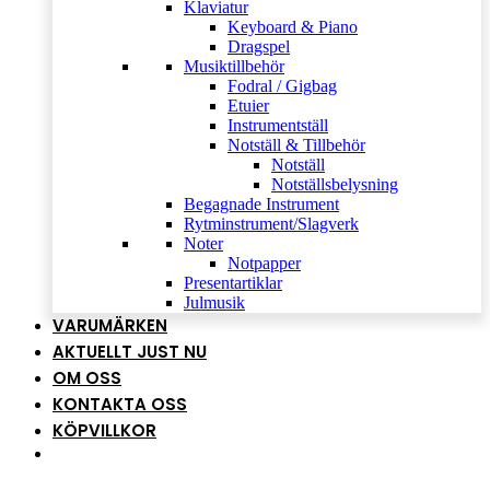
Klaviatur
Keyboard & Piano
Dragspel
Musiktillbehör
Fodral / Gigbag
Etuier
Instrumentställ
Notställ & Tillbehör
Notställ
Notställsbelysning
Begagnade Instrument
Rytminstrument/Slagverk
Noter
Notpapper
Presentartiklar
Julmusik
VARUMÄRKEN
AKTUELLT JUST NU
OM OSS
KONTAKTA OSS
KÖPVILLKOR