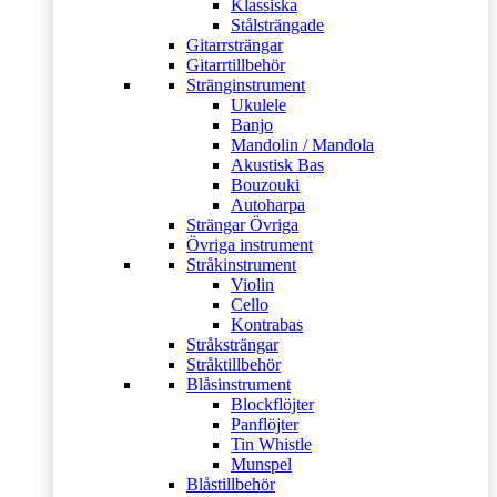
Klassiska
Stålsträngade
Gitarrsträngar
Gitarrtillbehör
Stränginstrument
Ukulele
Banjo
Mandolin / Mandola
Akustisk Bas
Bouzouki
Autoharpa
Strängar Övriga
Övriga instrument
Stråkinstrument
Violin
Cello
Kontrabas
Stråksträngar
Stråktillbehör
Blåsinstrument
Blockflöjter
Panflöjter
Tin Whistle
Munspel
Blåstillbehör