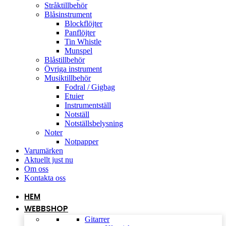
Stråktillbehör
Blåsinstrument
Blockflöjter
Panflöjter
Tin Whistle
Munspel
Blåstillbehör
Övriga instrument
Musiktillbehör
Fodral / Gigbag
Etuier
Instrumentställ
Notställ
Notställsbelysning
Noter
Notpapper
Varumärken
Aktuellt just nu
Om oss
Kontakta oss
HEM
WEBBSHOP
Gitarrer