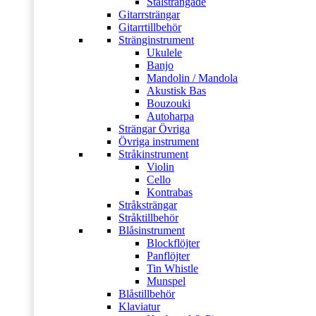
Stålsträngade
Gitarrsträngar
Gitarrtillbehör
Stränginstrument
Ukulele
Banjo
Mandolin / Mandola
Akustisk Bas
Bouzouki
Autoharpa
Strängar Övriga
Övriga instrument
Stråkinstrument
Violin
Cello
Kontrabas
Stråksträngar
Stråktillbehör
Blåsinstrument
Blockflöjter
Panflöjter
Tin Whistle
Munspel
Blåstillbehör
Klaviatur