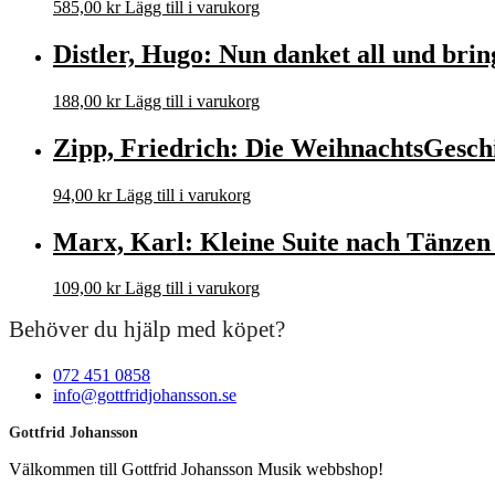
585,00
kr
Lägg till i varukorg
Distler, Hugo: Nun danket all und brin
188,00
kr
Lägg till i varukorg
Zipp, Friedrich: Die WeihnachtsGesch
94,00
kr
Lägg till i varukorg
Marx, Karl: Kleine Suite nach Tänze
109,00
kr
Lägg till i varukorg
Behöver du hjälp med köpet?
072 451 0858
info@gottfridjohansson.se
Gottfrid Johansson
Välkommen till Gottfrid Johansson Musik webbshop!