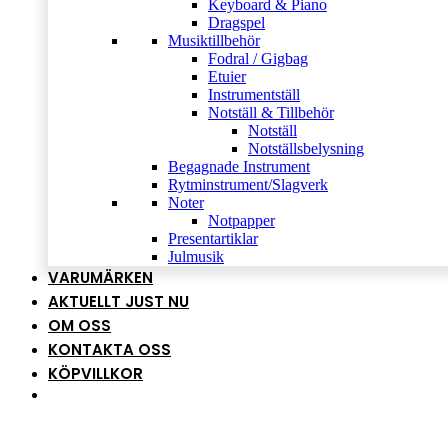
Keyboard & Piano
Dragspel
Musiktillbehör
Fodral / Gigbag
Etuier
Instrumentställ
Notställ & Tillbehör
Notställ
Notställsbelysning
Begagnade Instrument
Rytminstrument/Slagverk
Noter
Notpapper
Presentartiklar
Julmusik
VARUMÄRKEN
AKTUELLT JUST NU
OM OSS
KONTAKTA OSS
KÖPVILLKOR