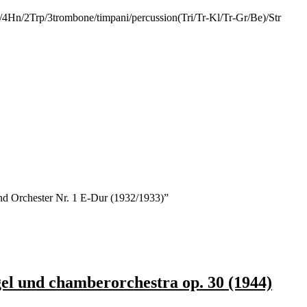
on/4Hn/2Trp/3trombone/timpani/percussion(Tri/Tr-Kl/Tr-Gr/Be)/Str
 und Orchester Nr. 1 E-Dur (1932/1933)”
el und chamberorchestra op. 30 (1944)