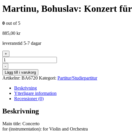
Martinu, Bohuslav: Konzert für
0
out of 5
885,00
kr
leveranstid 5-7 dagar
+
Antal
-
Lägg till i varukorg
Artikelnr:
BA6720
Kategori:
Partitur/Studiepartitur
Beskrivning
Ytterligare information
Recensioner (0)
Beskrivning
Main title: Concerto
for (instrumentation): for Violin and Orchestra