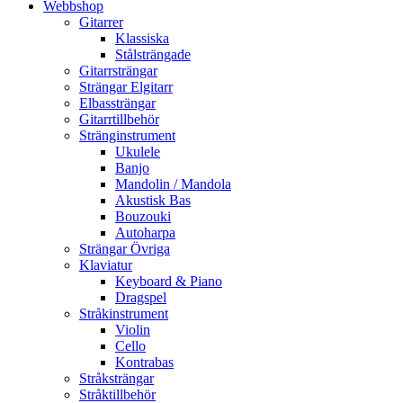
Webbshop
Gitarrer
Klassiska
Stålsträngade
Gitarrsträngar
Strängar Elgitarr
Elbassträngar
Gitarrtillbehör
Stränginstrument
Ukulele
Banjo
Mandolin / Mandola
Akustisk Bas
Bouzouki
Autoharpa
Strängar Övriga
Klaviatur
Keyboard & Piano
Dragspel
Stråkinstrument
Violin
Cello
Kontrabas
Stråksträngar
Stråktillbehör