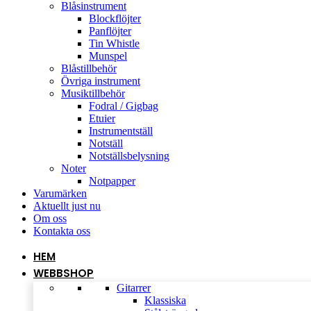
Blåsinstrument
Blockflöjter
Panflöjter
Tin Whistle
Munspel
Blåstillbehör
Övriga instrument
Musiktillbehör
Fodral / Gigbag
Etuier
Instrumentställ
Notställ
Notställsbelysning
Noter
Notpapper
Varumärken
Aktuellt just nu
Om oss
Kontakta oss
HEM
WEBBSHOP
Gitarrer
Klassiska