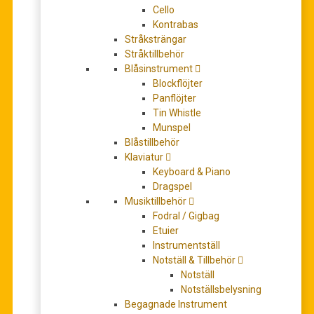
45 -per strumenti a percussione-
Cello
Kontrabas
0
out of 5
Stråksträngar
Stråktillbehör
Blåsinstrument
518,00
kr
Blockflöjter
Panflöjter
Tin Whistle
leveranstid 5-7 dagar
Munspel
Blåstillbehör
Antal
+
-
Klaviatur
Keyboard & Piano
LÄGG TILL I VARUKORG
Dragspel
Musiktillbehör
Artikelnr:
H7993
Fodral / Gigbag
Kategori:
Partitur/Studiepartitur
Etuier
Instrumentställ
Notställ & Tillbehör
BESKRIVNING
Notställ
Notställsbelysning
YTTERLIGARE INFORMATION
Begagnade Instrument