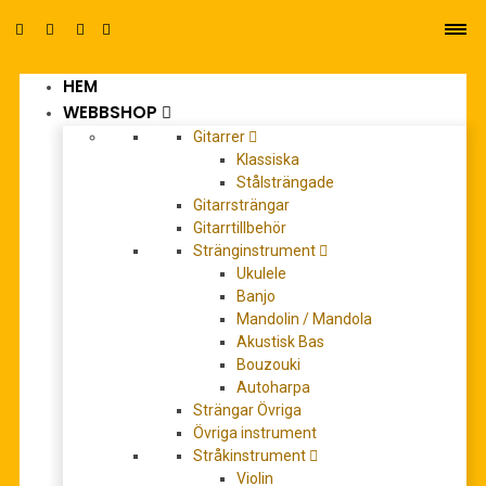
HEM
0
WEBBSHOP
Gitarrer
Klassiska
Stålsträngade
Gitarrsträngar
Gitarrtillbehör
Stränginstrument
Ukulele
Banjo
Mandolin / Mandola
Akustisk Bas
Bouzouki
Autoharpa
Strängar Övriga
Övriga instrument
Stråkinstrument
Kabelác, Miloslav: 8 Invenzioni op.
Violin