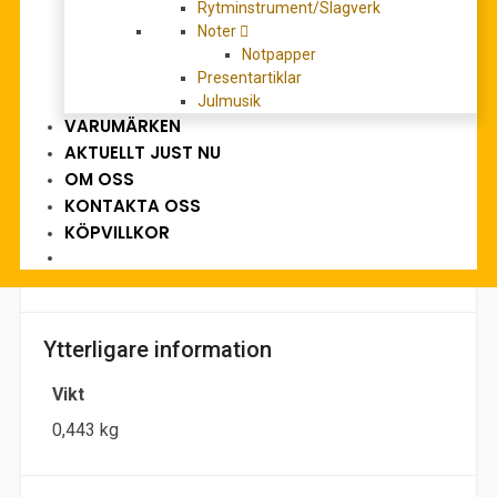
RECENSIONER (0)
Rytminstrument/Slagverk
Noter
Notpapper
Beskrivning
Presentartiklar
Julmusik
Main title: 8 Invenzioni
VARUMÄRKEN
for (instrumentation): for Percussion Instruments
AKTUELLT JUST NU
Series: Miloslav Kabelác. Complete Critical Edition IV/10
OM OSS
Editor: Nouza, Zdenek
KONTAKTA OSS
Edition Type: score
KÖPVILLKOR
Scoring / Instrumentation, Details: 6percussion
Format: 31,0 x 23,5 cm
Ytterligare information
Vikt
0,443 kg