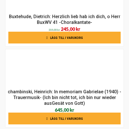
Buxtehude, Dietrich: Herzlich lieb hab ich dich, o Herr
BuxWV 41 -Choralkantate-
Det
Det
245,00
kr
314,00
kr
ursprungliga
nuvarande
LÄGG TILL I VARUKORG
priset
priset
var:
är:
314,00 kr.
245,00 kr.
chambinski, Heinrich: In memoriam Gabrielae (1940) -
Trauermusik- (Ich bin nicht tot, ich bin nur wieder
ausGesät von Gott)
645,00
kr
LÄGG TILL I VARUKORG