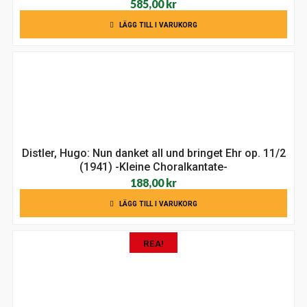
585,00
kr
LÄGG TILL I VARUKORG
Distler, Hugo: Nun danket all und bringet Ehr op. 11/2
(1941) -Kleine Choralkantate-
188,00
kr
LÄGG TILL I VARUKORG
REA!